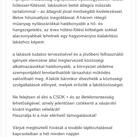
hűtéssel-fűtéssel, lakásokon belüli átlagos műszaki
tartalommal – az átlagnál jóval minőségibb kivitelezéssel,
illetve hőszivattyús megoldással. A három rétegű
műanyag nyílászárókkal hatékonyabb a hő- és
hangszigetelés, az éves hűtési-fűtési költségek sokkal
alacsonyabbak lehetnek egy hagyományos kialakítású
lakáshoz képest.
a lakások tudatos tervezésével és a jövőbeni felhasználói
igények elemzése által megtervezett közösségi
alkalmazásokkal hatékonyabb, a környezet védelme
szempontjából fenntarthatóbb társasházi működés
valósítható meg. A lakók bármikor élvezhetik a közösségi
szolgáltatások előnyeit, melyek erősítik a lakóközösséget.
Ne felejtsen el élni a CSOK + és az illetékmentesség
lehetőségével, amely jelentősen csökkenti a vásárolni
kívánt ingatlan vételárát!
Használja ki a már elérhető támogatásokat!
Várjuk megtisztelő hívását a további tájékoztatással
kapcsolatban a hét minden napján