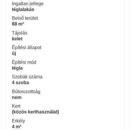
Ingatlan jellege
téglalakás
Belső terület
88 m²
Tájolás
kelet
Építési állapot
új
Építési mód
tégla
Szobák száma
4 szoba
Bútorozottság
nem
Kert
(közös kerthasználat)
Erkély
4 m²