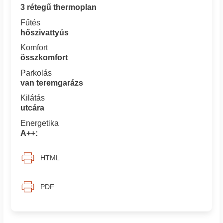
3 rétegű thermoplan
Fűtés
hőszivattyús
Komfort
összkomfort
Parkolás
van teremgarázs
Kilátás
utcára
Energetika
A++:
HTML
PDF