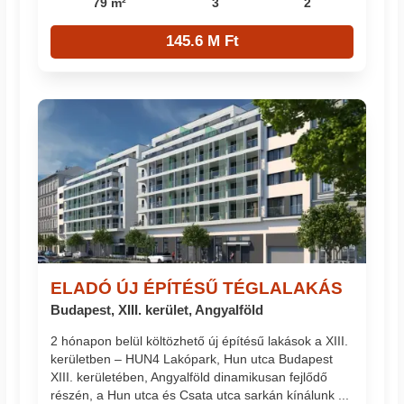
79 m²
3
2
145.6 M Ft
ELADÓ ÚJ ÉPÍTÉSŰ TÉGLALAKÁS
Budapest, XIII. kerület, Angyalföld
2 hónapon belül költözhető új építésű lakások a XIII.
kerületben – HUN4 Lakópark, Hun utca Budapest
XIII. kerületében, Angyalföld dinamikusan fejlődő
részén, a Hun utca és Csata utca sarkán kínálunk ...