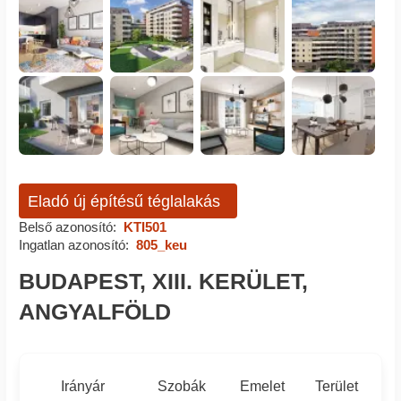
Eladó új építésű téglalakás
Belső azonosító:
KTI501
Ingatlan azonosító:
805_keu
BUDAPEST, XIII. KERÜLET,
ANGYALFÖLD
Irányár
Szobák
Emelet
Terület