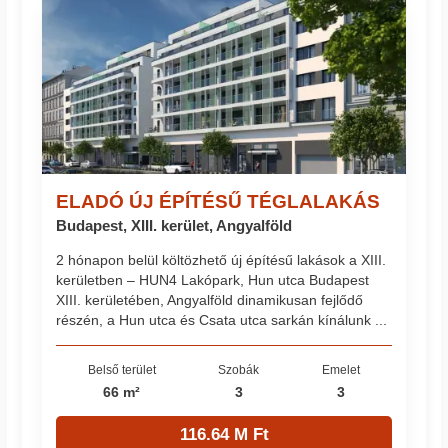
ELADÓ ÚJ ÉPÍTÉSŰ TÉGLALAKÁS
Budapest, XIII. kerület, Angyalföld
2 hónapon belül költözhető új építésű lakások a XIII.
kerületben – HUN4 Lakópark, Hun utca Budapest
XIII. kerületében, Angyalföld dinamikusan fejlődő
részén, a Hun utca és Csata utca sarkán kínálunk ...
Belső terület
Szobák
Emelet
66 m²
3
3
116.64 M Ft