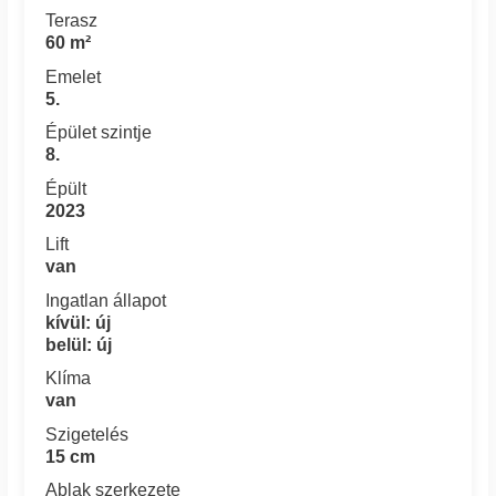
Terasz
60 m²
Emelet
5.
Épület szintje
8.
Épült
2023
Lift
van
Ingatlan állapot
kívül: új
belül: új
Klíma
van
Szigetelés
15 cm
Ablak szerkezete