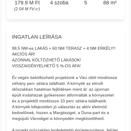
179.9 M Ft
4 szoba
5
88 m²
(2.04 M Ft/㎡)
INGATLAN LEÍRÁSA
88,5 NM-es LAKÁS + 60 NM TERASZ + 4 NM ERKÉLY!!
AKCIÓS ÁR!
AZONNAL KÖLTÖZHETŐ LAKÁSOK!
VISSZAIGÉNYELHETŐ 5 %-OS ÁFA!
Év végén beköltözhető projektünk a Váci úttól mindössze
néhány perc sétára található. A környék az elmúlt
időszakban hatalmas fejlődésen ment át: az újonnan
épült irodaházak gyökeresen átformálták a környezetet
és a projekttől mindössze 10 perc sétára találhatók.
A környék kifejezetten jó választás az aktív életmód
kedvelőinek, hiszen a Margitsziget, a Duna-part és a
megújuló Városliget is könnyedén megközelíthető.
A projekt műszakilag legfejlettebb épületegyüttese, felület