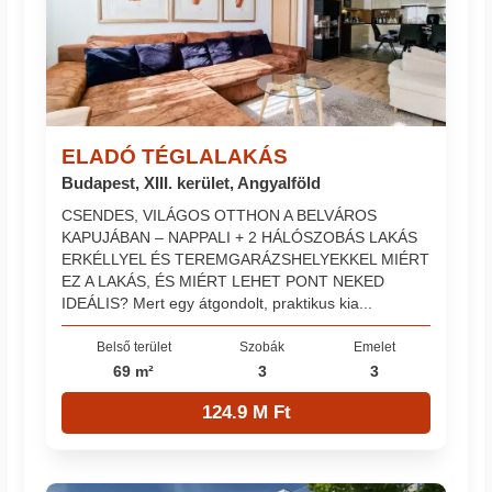
ELADÓ TÉGLALAKÁS
Budapest, XIII. kerület, Angyalföld
CSENDES, VILÁGOS OTTHON A BELVÁROS
KAPUJÁBAN – NAPPALI + 2 HÁLÓSZOBÁS LAKÁS
ERKÉLLYEL ÉS TEREMGARÁZSHELYEKKEL MIÉRT
EZ A LAKÁS, ÉS MIÉRT LEHET PONT NEKED
IDEÁLIS? Mert egy átgondolt, praktikus kia...
Belső terület
Szobák
Emelet
69 m²
3
3
124.9 M Ft