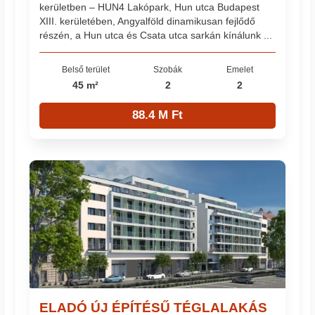
kerületben – HUN4 Lakópark, Hun utca Budapest
XIII. kerületében, Angyalföld dinamikusan fejlődő
részén, a Hun utca és Csata utca sarkán kínálunk ...
Belső terület
Szobák
Emelet
45 m²
2
2
88.4 M Ft
ELADÓ ÚJ ÉPÍTÉSŰ TÉGLALAKÁS