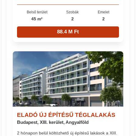
Belső terület
Szobák
Emelet
45 m²
2
2
88.4 M Ft
ELADÓ ÚJ ÉPÍTÉSŰ TÉGLALAKÁS
Budapest, XIII. kerület, Angyalföld
2 hónapon belül költözhető új építésű lakások a XIII.