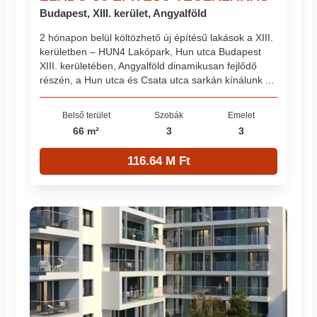
Budapest, XIII. kerület, Angyalföld
2 hónapon belül költözhető új építésű lakások a XIII.
kerületben – HUN4 Lakópark, Hun utca Budapest
XIII. kerületében, Angyalföld dinamikusan fejlődő
részén, a Hun utca és Csata utca sarkán kínálunk ...
Belső terület
Szobák
Emelet
66 m²
3
3
116.64 M Ft