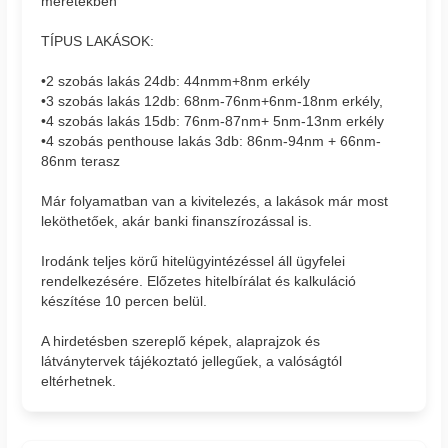
méretekben
TÍPUS LAKÁSOK:
•2 szobás lakás 24db: 44nmm+8nm erkély
•3 szobás lakás 12db: 68nm-76nm+6nm-18nm erkély,
•4 szobás lakás 15db: 76nm-87nm+ 5nm-13nm erkély
•4 szobás penthouse lakás 3db: 86nm-94nm + 66nm-
86nm terasz
Már folyamatban van a kivitelezés, a lakások már most
leköthetőek, akár banki finanszírozással is.
Irodánk teljes körű hitelügyintézéssel áll ügyfelei
rendelkezésére. Előzetes hitelbírálat és kalkuláció
készítése 10 percen belül.
A hirdetésben szereplő képek, alaprajzok és
látványtervek tájékoztató jellegűek, a valóságtól
eltérhetnek.