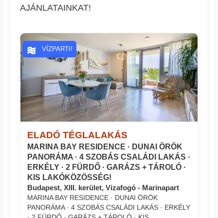
AJÁNLATAINKAT!
VÍZPARTI!
ELADÓ TÉGLALAKÁS
MARINA BAY RESIDENCE · DUNAI ÖRÖK
PANORÁMA · 4 SZOBÁS CSALÁDI LAKÁS ·
ERKÉLY · 2 FÜRDŐ · GARÁZS + TÁROLÓ ·
KIS LAKÓKÖZÖSSÉG!
Budapest, XIII. kerület, Vizafogó - Marinapart
MARINA BAY RESIDENCE · DUNAI ÖRÖK
PANORÁMA · 4 SZOBÁS CSALÁDI LAKÁS · ERKÉLY
· 2 FÜRDŐ · GARÁZS + TÁROLÓ · KIS