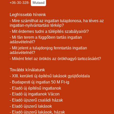
+36-30-328-
Mutasd
Legfrissebb híreink
- Mire számíthat az ingatlan tulajdonosa, ha téves az
ingatlan-nyilvántartási térkép?
- Mit érdemes tudni a túlépítés szabályairól?
- Mi fán terem a függőben tartás ingatlan
adásvételnél?
- Mit jelent a tulajdonjog fenntartás ingatlan
adásvételnél?
- Miként felel az örökös az örökhagyó tartozásáért?
További kínálatunk
- XIII. kerületi új építésű lakások gyüjtőoldala
- Budapesti új ingatlan 50 M Ft-ig
- Eladó új építésű ingatlanok
- Eladó új ingatlanok Vácon
- Eladó újszerű családi házak
- Eladó újszerű lakások
- Eladó újszerű lakások, házak