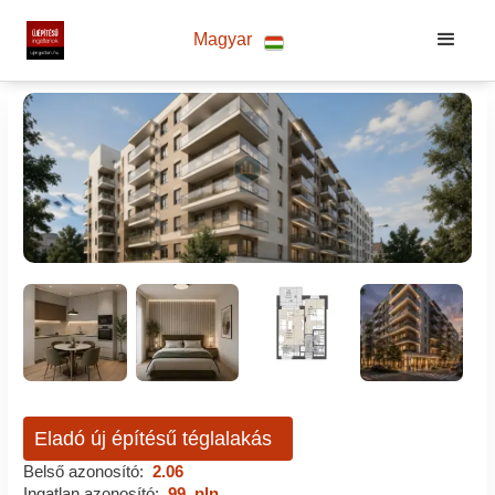
Magyar
Eladó új építésű téglalakás
Belső azonosító:
2.06
Ingatlan azonosító:
99_pln