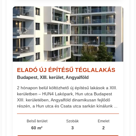
ELADÓ ÚJ ÉPÍTÉSŰ TÉGLALAKÁS
Budapest, XIII. kerület, Angyalföld
2 hónapon belül költözhető új építésű lakások a XIII.
kerületben – HUN4 Lakópark, Hun utca Budapest
XIII. kerületében, Angyalföld dinamikusan fejlődő
részén, a Hun utca és Csata utca sarkán kínálunk ...
Belső terület
Szobák
Emelet
60 m²
3
2