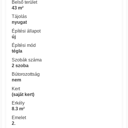
Belső terület
43 m²
Tájolás
nyugat
Építési állapot
új
Építési mód
tégla
Szobák száma
2 szoba
Bútorozottság
nem
Kert
(saját kert)
Erkély
8.3 m²
Emelet
2.