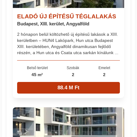
ELADÓ ÚJ ÉPÍTÉSŰ TÉGLALAKÁS
Budapest, XIII. kerület, Angyalföld
2 hónapon belül költözhető új építésű lakások a XIII.
kerületben – HUN4 Lakópark, Hun utca Budapest
XIII. kerületében, Angyalföld dinamikusan fejlődő
részén, a Hun utca és Csata utca sarkán kínálunk ...
Belső terület
Szobák
Emelet
45 m²
2
2
88.4 M Ft