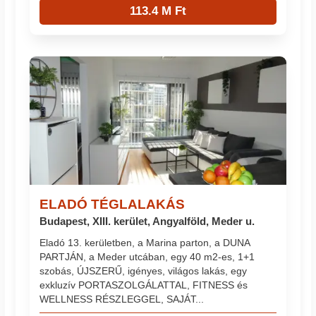
113.4 M Ft
ELADÓ TÉGLALAKÁS
Budapest, XIII. kerület, Angyalföld, Meder u.
Eladó 13. kerületben, a Marina parton, a DUNA
PARTJÁN, a Meder utcában, egy 40 m2-es, 1+1
szobás, ÚJSZERŰ, igényes, világos lakás, egy
exkluzív PORTASZOLGÁLATTAL, FITNESS és
WELLNESS RÉSZLEGGEL, SAJÁT...