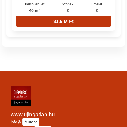
Belső terület
Szobák
Emelet
40 m²
2
2
81.9 M Ft
www.ujingatlan.hu
info@
Mutasd