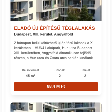
ELADÓ ÚJ ÉPÍTÉSŰ TÉGLALAKÁS
Budapest, XIII. kerület, Angyalföld
2 hónapon belül költözhető új építésű lakások a XIII.
kerületben – HUN4 Lakópark, Hun utca Budapest
XIII. kerületében, Angyalföld dinamikusan fejlődő
részén, a Hun utca és Csata utca sarkán kínálunk ...
Belső terület
Szobák
Emelet
45 m²
2
2
88.4 M Ft