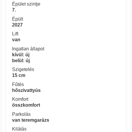
Épület szintje
7.
Épült
2027
Lift
van
Ingatlan állapot
kívül: új
belül: új
Szigetelés
15 cm
Fűtés
hőszivattyús
Komfort
összkomfort
Parkolás
van teremgarázs
Kilátás