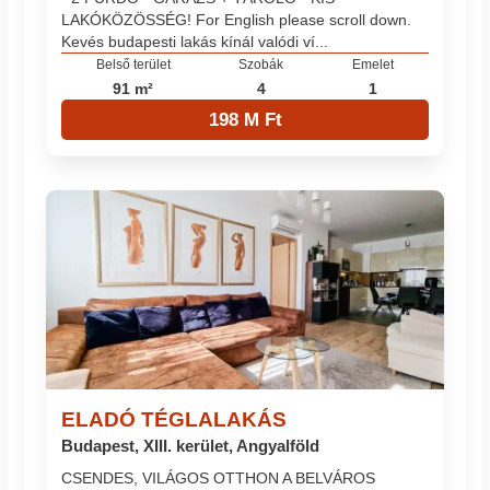
LAKÓKÖZÖSSÉG! For English please scroll down.
Kevés budapesti lakás kínál valódi ví...
Belső terület
Szobák
Emelet
91 m²
4
1
198 M Ft
ELADÓ TÉGLALAKÁS
Budapest, XIII. kerület, Angyalföld
CSENDES, VILÁGOS OTTHON A BELVÁROS