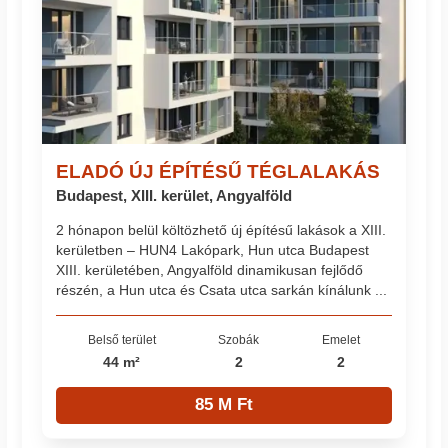
ELADÓ ÚJ ÉPÍTÉSŰ TÉGLALAKÁS
Budapest, XIII. kerület, Angyalföld
2 hónapon belül költözhető új építésű lakások a XIII.
kerületben – HUN4 Lakópark, Hun utca Budapest
XIII. kerületében, Angyalföld dinamikusan fejlődő
részén, a Hun utca és Csata utca sarkán kínálunk ...
Belső terület
Szobák
Emelet
44 m²
2
2
85 M Ft