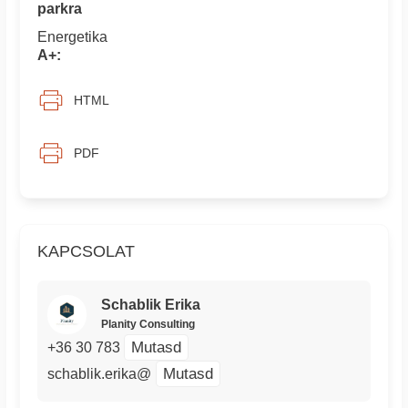
parkra
Energetika
A+:
HTML
PDF
KAPCSOLAT
Schablik Erika
Planity Consulting
Mutasd
+36 30 783
Mutasd
schablik.erika@