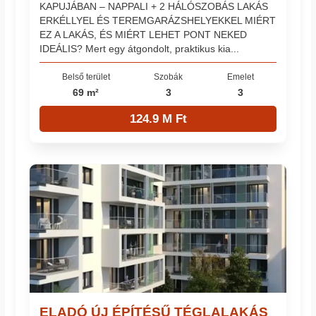
KAPUJÁBAN – NAPPALI + 2 HÁLÓSZOBÁS LAKÁS
ERKÉLLYEL ÉS TEREMGARÁZSHELYEKKEL MIÉRT
EZ A LAKÁS, ÉS MIÉRT LEHET PONT NEKED
IDEÁLIS? Mert egy átgondolt, praktikus kia...
Belső terület
Szobák
Emelet
69 m²
3
3
124.9 M Ft
ELADÓ ÚJ ÉPÍTÉSŰ TÉGLALAKÁS