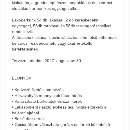
kialakítás, a gondos építészeti megoldások és a városi
életstílus harmonikus egységet alkot.
Lakóparkunk 54 db lakással, 2 db kereskedelmi
egységgel, 58db tárolóval és 58db teremgarázshellyel
rendelkezik.
A társasház lakásai ideális választás lehet első otthonnak,
belvárosi rezidenciának, vagy akár értékálló
befektetésnek.
Tervezett átadás: 2027. augusztus 30.
ELŐNYÖK
• Kedvező fizetési ütemezés
• Hőszivattyús mennyezeti fűtés-hűtés
• Választható burkolatok és szaniterek
• Lakásonként riasztó előkészítés, nyitás érzékelő a
bejárati ajtónál
• Belső díszkertek
• Opcionálisan válaszható garázs és tároló különböző