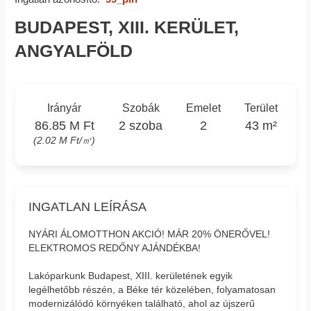
BUDAPEST, XIII. KERÜLET,
ANGYALFÖLD
Irányár
Szobák
Emelet
Terület
86.85 M Ft
2 szoba
2
43 m²
(2.02 M Ft/㎡)
INGATLAN LEÍRÁSA
NYÁRI ÁLOMOTTHON AKCIÓ! MÁR 20% ÖNERŐVEL!
ELEKTROMOS REDŐNY AJÁNDÉKBA!
Lakóparkunk Budapest, XIII. kerületének egyik
legélhetőbb részén, a Béke tér közelében, folyamatosan
modernizálódó környéken található, ahol az újszerű