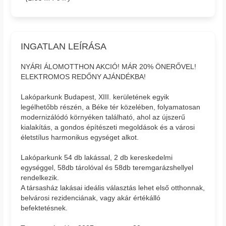
INGATLAN LEÍRÁSA
NYÁRI ÁLOMOTTHON AKCIÓ! MÁR 20% ÖNERŐVEL!
ELEKTROMOS REDŐNY AJÁNDÉKBA!
Lakóparkunk Budapest, XIII. kerületének egyik
legélhetőbb részén, a Béke tér közelében, folyamatosan
modernizálódó környéken található, ahol az újszerű
kialakítás, a gondos építészeti megoldások és a városi
életstílus harmonikus egységet alkot.
Lakóparkunk 54 db lakással, 2 db kereskedelmi
egységgel, 58db tárolóval és 58db teremgarázshellyel
rendelkezik.
A társasház lakásai ideális választás lehet első otthonnak,
belvárosi rezidenciának, vagy akár értékálló
befektetésnek.