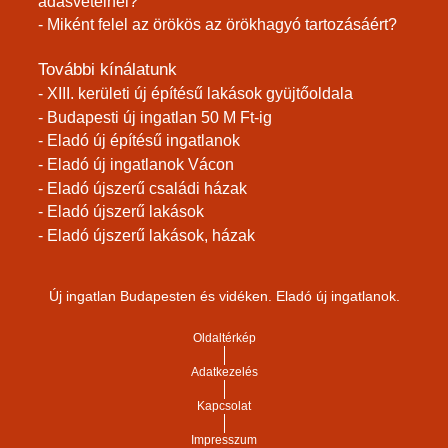
adásvételnél?
- Miként felel az örökös az örökhagyó tartozásáért?
További kínálatunk
- XIII. kerületi új építésű lakások gyüjtőoldala
- Budapesti új ingatlan 50 M Ft-ig
- Eladó új építésű ingatlanok
- Eladó új ingatlanok Vácon
- Eladó újszerű családi házak
- Eladó újszerű lakások
- Eladó újszerű lakások, házak
Új ingatlan Budapesten és vidéken. Eladó új ingatlanok.
Oldaltérkép
Adatkezelés
Kapcsolat
Impresszum