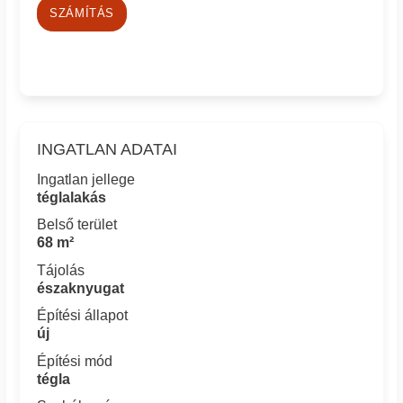
SZÁMÍTÁS
INGATLAN ADATAI
Ingatlan jellege
téglalakás
Belső terület
68 m²
Tájolás
északnyugat
Építési állapot
új
Építési mód
tégla