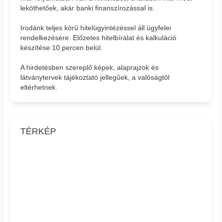
leköthetőek, akár banki finanszírozással is.
Irodánk teljes körű hitelügyintézéssel áll ügyfelei
rendelkezésére. Előzetes hitelbírálat és kalkuláció
készítése 10 percen belül.
A hirdetésben szereplő képek, alaprajzok és
látványtervek tájékoztató jellegűek, a valóságtól
eltérhetnek.
TÉRKÉP