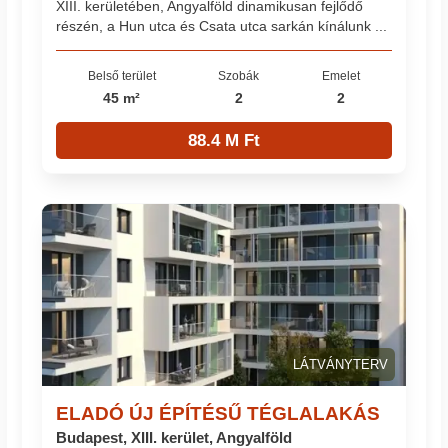
XIII. kerületében, Angyalföld dinamikusan fejlődő
részén, a Hun utca és Csata utca sarkán kínálunk ...
Belső terület
Szobák
Emelet
45 m²
2
2
88.4 M Ft
LÁTVÁNYTERV
ELADÓ ÚJ ÉPÍTÉSŰ TÉGLALAKÁS
Budapest, XIII. kerület, Angyalföld