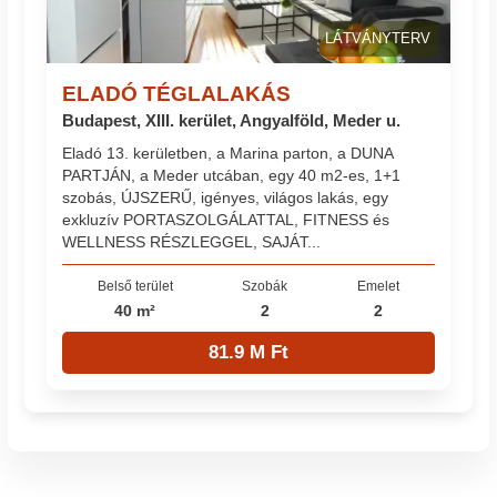
LÁTVÁNYTERV
ELADÓ TÉGLALAKÁS
Budapest, XIII. kerület, Angyalföld, Meder u.
Eladó 13. kerületben, a Marina parton, a DUNA
PARTJÁN, a Meder utcában, egy 40 m2-es, 1+1
szobás, ÚJSZERŰ, igényes, világos lakás, egy
exkluzív PORTASZOLGÁLATTAL, FITNESS és
WELLNESS RÉSZLEGGEL, SAJÁT...
Belső terület
Szobák
Emelet
40 m²
2
2
81.9 M Ft