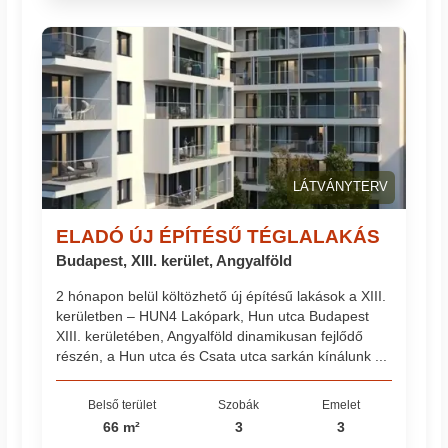
LÁTVÁNYTERV
ELADÓ ÚJ ÉPÍTÉSŰ TÉGLALAKÁS
Budapest, XIII. kerület, Angyalföld
2 hónapon belül költözhető új építésű lakások a XIII.
kerületben – HUN4 Lakópark, Hun utca Budapest
XIII. kerületében, Angyalföld dinamikusan fejlődő
részén, a Hun utca és Csata utca sarkán kínálunk ...
Belső terület
Szobák
Emelet
66 m²
3
3