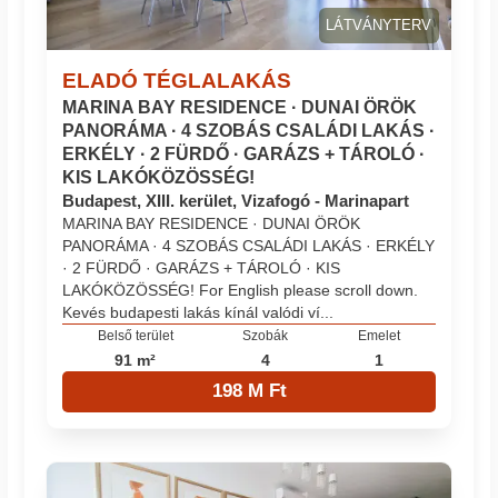
LÁTVÁNYTERV
ELADÓ TÉGLALAKÁS
MARINA BAY RESIDENCE · DUNAI ÖRÖK
PANORÁMA · 4 SZOBÁS CSALÁDI LAKÁS ·
ERKÉLY · 2 FÜRDŐ · GARÁZS + TÁROLÓ ·
KIS LAKÓKÖZÖSSÉG!
Budapest, XIII. kerület, Vizafogó - Marinapart
MARINA BAY RESIDENCE · DUNAI ÖRÖK
PANORÁMA · 4 SZOBÁS CSALÁDI LAKÁS · ERKÉLY
· 2 FÜRDŐ · GARÁZS + TÁROLÓ · KIS
LAKÓKÖZÖSSÉG! For English please scroll down.
Kevés budapesti lakás kínál valódi ví...
Belső terület
Szobák
Emelet
91 m²
4
1
198 M Ft