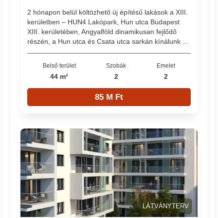
2 hónapon belül költözhető új építésű lakások a XIII.
kerületben – HUN4 Lakópark, Hun utca Budapest
XIII. kerületében, Angyalföld dinamikusan fejlődő
részén, a Hun utca és Csata utca sarkán kínálunk ...
Belső terület
Szobák
Emelet
44 m²
2
2
85 M Ft
LÁTVÁNYTERV