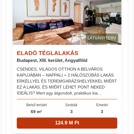
LÁTVÁNYTERV
ELADÓ TÉGLALAKÁS
Budapest, XIII. kerület, Angyalföld
CSENDES, VILÁGOS OTTHON A BELVÁROS
KAPUJÁBAN – NAPPALI + 2 HÁLÓSZOBÁS LAKÁS
ERKÉLLYEL ÉS TEREMGARÁZSHELYEKKEL MIÉRT
EZ A LAKÁS, ÉS MIÉRT LEHET PONT NEKED
IDEÁLIS? Mert egy átgondolt, praktikus kia...
Belső terület
Szobák
Emelet
69 m²
3
3
124.9 M Ft