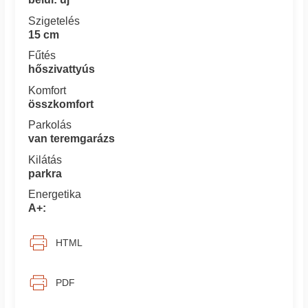
Szigetelés
15 cm
Fűtés
hőszivattyús
Komfort
összkomfort
Parkolás
van teremgarázs
Kilátás
parkra
Energetika
A+:
HTML
PDF