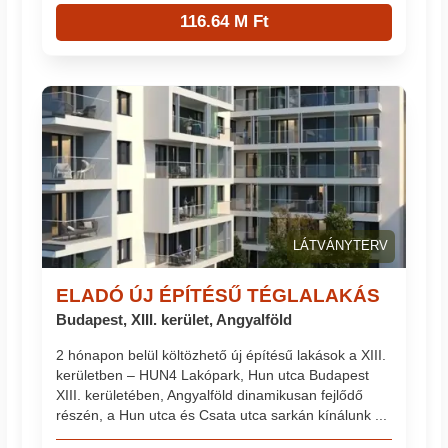
116.64 M Ft
LÁTVÁNYTERV
ELADÓ ÚJ ÉPÍTÉSŰ TÉGLALAKÁS
Budapest, XIII. kerület, Angyalföld
2 hónapon belül költözhető új építésű lakások a XIII.
kerületben – HUN4 Lakópark, Hun utca Budapest
XIII. kerületében, Angyalföld dinamikusan fejlődő
részén, a Hun utca és Csata utca sarkán kínálunk ...