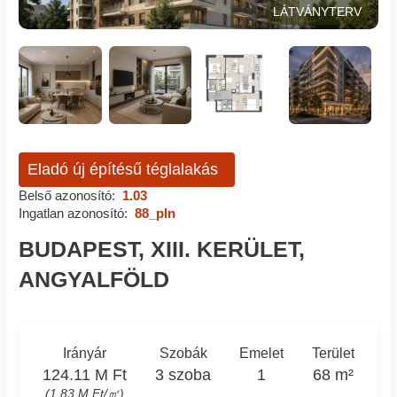
LÁTVÁNYTERV
Eladó új építésű téglalakás
Belső azonosító:
1.03
Ingatlan azonosító:
88_pln
BUDAPEST, XIII. KERÜLET,
ANGYALFÖLD
Irányár
Szobák
Emelet
Terület
124.11 M Ft
3 szoba
1
68 m²
(1.83 M Ft/㎡)