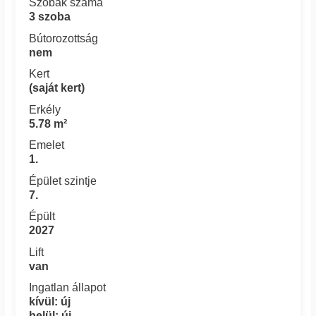
Szobák száma
3 szoba
Bútorozottság
nem
Kert
(saját kert)
Erkély
5.78 m²
Emelet
1.
Épület szintje
7.
Épült
2027
Lift
van
Ingatlan állapot
kívül: új
belül: új