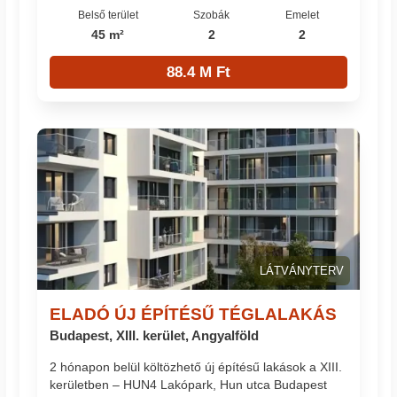
Belső terület
Szobák
Emelet
45 m²
2
2
88.4 M Ft
LÁTVÁNYTERV
ELADÓ ÚJ ÉPÍTÉSŰ TÉGLALAKÁS
Budapest, XIII. kerület, Angyalföld
2 hónapon belül költözhető új építésű lakások a XIII.
kerületben – HUN4 Lakópark, Hun utca Budapest