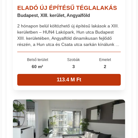
ELADÓ ÚJ ÉPÍTÉSŰ TÉGLALAKÁS
Budapest, XIII. kerület, Angyalföld
2 hónapon belül költözhető új építésű lakások a XIII.
kerületben – HUN4 Lakópark, Hun utca Budapest
XIII. kerületében, Angyalföld dinamikusan fejlődő
részén, a Hun utca és Csata utca sarkán kínálunk ...
Belső terület
Szobák
Emelet
60 m²
3
2
113.4 M Ft