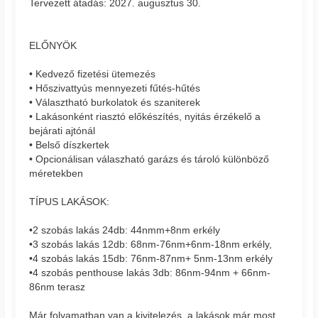
Tervezett átadás: 2027. augusztus 30.
ELŐNYÖK
• Kedvező fizetési ütemezés
• Hőszivattyús mennyezeti fűtés-hűtés
• Választható burkolatok és szaniterek
• Lakásonként riasztó előkészítés, nyitás érzékelő a
bejárati ajtónál
• Belső díszkertek
• Opcionálisan válaszható garázs és tároló különböző
méretekben
TÍPUS LAKÁSOK:
•2 szobás lakás 24db: 44nmm+8nm erkély
•3 szobás lakás 12db: 68nm-76nm+6nm-18nm erkély,
•4 szobás lakás 15db: 76nm-87nm+ 5nm-13nm erkély
•4 szobás penthouse lakás 3db: 86nm-94nm + 66nm-
86nm terasz
Már folyamatban van a kivitelezés, a lakások már most