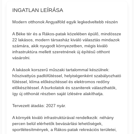
INGATLAN LEÍRÁSA
Modern otthonok Angyalföld egyik legkedveltebb részén
A Béke tér és a Rákos-patak közelében épülő, mindössze
22 lakásos, modern társasház kiváló választás mindazok
számára, akik nyugodt környezetben, mégis kiváló
infrastruktúra mellett szeretnének új építésű otthont
vásárolni.
A lakások korszerű műszaki tartalommal készülnek:
hőszivattyús padlófűtéssel, helyiségenként szabályozható
fűtéssel, klíma előkészítéssel és elektromos redőny
előkészítéssel. A burkolatok és szaniterek választhatók,
így új otthonát részben saját ízlésére alakíthatja.
Tervezett átadás: 2027 nyár.
A környék kiváló infrastruktúrával rendelkezik: néhány
percen belül elérhetők bevásárlási lehetőségek,
sportlétesítmények, a Rákos-patak rekreációs területei,