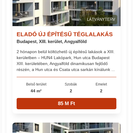
LÁTVÁNYTERV
ELADÓ ÚJ ÉPÍTÉSŰ TÉGLALAKÁS
Budapest, XIII. kerület, Angyalföld
2 hónapon belül költözhető új építésű lakások a XIII.
kerületben – HUN4 Lakópark, Hun utca Budapest
XIII. kerületében, Angyalföld dinamikusan fejlődő
részén, a Hun utca és Csata utca sarkán kínálunk ...
Belső terület
Szobák
Emelet
44 m²
2
2
85 M Ft