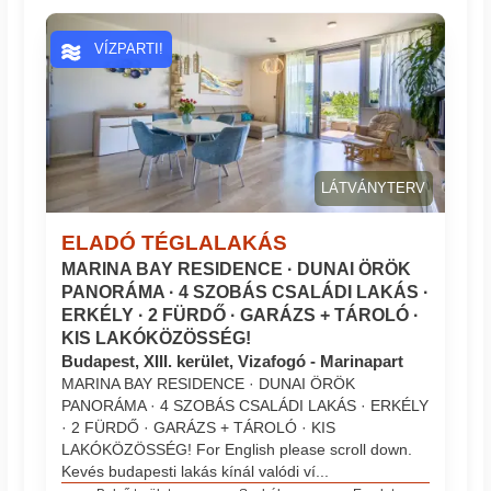
VÍZPARTI!
LÁTVÁNYTERV
ELADÓ TÉGLALAKÁS
MARINA BAY RESIDENCE · DUNAI ÖRÖK
PANORÁMA · 4 SZOBÁS CSALÁDI LAKÁS ·
ERKÉLY · 2 FÜRDŐ · GARÁZS + TÁROLÓ ·
KIS LAKÓKÖZÖSSÉG!
Budapest, XIII. kerület, Vizafogó - Marinapart
MARINA BAY RESIDENCE · DUNAI ÖRÖK
PANORÁMA · 4 SZOBÁS CSALÁDI LAKÁS · ERKÉLY
· 2 FÜRDŐ · GARÁZS + TÁROLÓ · KIS
LAKÓKÖZÖSSÉG! For English please scroll down.
Kevés budapesti lakás kínál valódi ví...