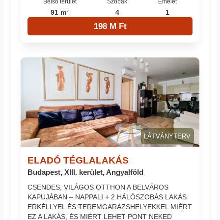
Belső terület
Szobák
Emelet
91 m²
4
1
198 M Ft
LÁTVÁNYTERV
ELADÓ TÉGLALAKÁS
Budapest, XIII. kerület, Angyalföld
CSENDES, VILÁGOS OTTHON A BELVÁROS
KAPUJÁBAN – NAPPALI + 2 HÁLÓSZOBÁS LAKÁS
ERKÉLLYEL ÉS TEREMGARÁZSHELYEKKEL MIÉRT
EZ A LAKÁS, ÉS MIÉRT LEHET PONT NEKED