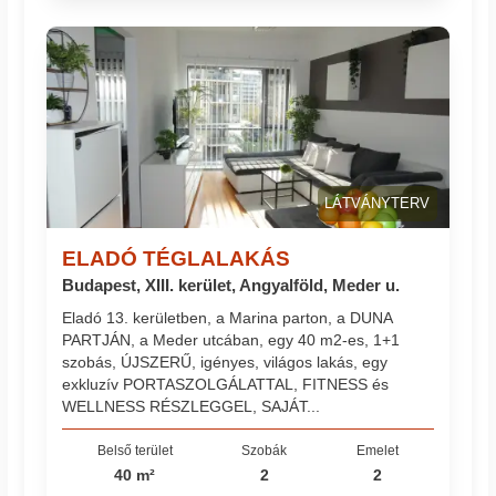
LÁTVÁNYTERV
ELADÓ TÉGLALAKÁS
Budapest, XIII. kerület, Angyalföld, Meder u.
Eladó 13. kerületben, a Marina parton, a DUNA
PARTJÁN, a Meder utcában, egy 40 m2-es, 1+1
szobás, ÚJSZERŰ, igényes, világos lakás, egy
exkluzív PORTASZOLGÁLATTAL, FITNESS és
WELLNESS RÉSZLEGGEL, SAJÁT...
Belső terület
Szobák
Emelet
40 m²
2
2