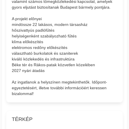
valamint számos tömegközlekedési kapcsolat, amelyek
gyors eljutást biztosítanak Budapest bármely pontjára.
A projekt előnyei
mindössze 22 lakásos, modern társasház
hőszivattyús padlófűtés
helyiségenként szabályozható fűtés
klíma előkészítés
elektromos redőny előkészítés
választható burkolatok és szaniterek
kiváló közlekedés és infrastruktúra
Béke tér és Rákos-patak közvetlen közelében
2027 nyári átadás
Az ingatlanok a helyszínen megtekinthetők. Időpont-
egyeztetésért, illetve további információért keressen
bizalommal!
TÉRKÉP