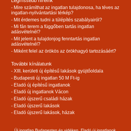
Legfrissebb híreink
- Mire számíthat az ingatlan tulajdonosa, ha téves az
ingatlan-nyilvántartási térkép?
- Mit érdemes tudni a túlépítés szabályairól?
- Mi fán terem a függőben tartás ingatlan
adásvételnél?
- Mit jelent a tulajdonjog fenntartás ingatlan
adásvételnél?
- Miként felel az örökös az örökhagyó tartozásáért?
További kínálatunk
- XIII. kerületi új építésű lakások gyüjtőoldala
- Budapesti új ingatlan 50 M Ft-ig
- Eladó új építésű ingatlanok
- Eladó új ingatlanok Vácon
- Eladó újszerű családi házak
- Eladó újszerű lakások
- Eladó újszerű lakások, házak
Új ingatlan Budapesten és vidéken. Eladó új ingatlanok.