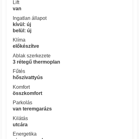
Lift
van
Ingatlan állapot
kívül: új
belül: új
Klíma
előkészítve
Ablak szerkezete
3 rétegű thermoplan
Fűtés
hőszivattyús
Komfort
összkomfort
Parkolás
van teremgarázs
Kilátás
utcára
Energetika