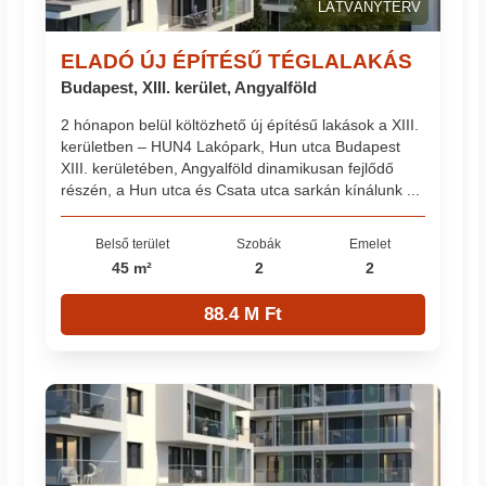
LÁTVÁNYTERV
ELADÓ ÚJ ÉPÍTÉSŰ TÉGLALAKÁS
Budapest, XIII. kerület, Angyalföld
2 hónapon belül költözhető új építésű lakások a XIII.
kerületben – HUN4 Lakópark, Hun utca Budapest
XIII. kerületében, Angyalföld dinamikusan fejlődő
részén, a Hun utca és Csata utca sarkán kínálunk ...
Belső terület
Szobák
Emelet
45 m²
2
2
88.4 M Ft