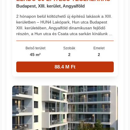
Budapest, XIII. kerület, Angyalföld
2 hónapon belül költözhető új építésű lakások a XIII.
kerületben – HUN4 Lakópark, Hun utca Budapest
XIII. kerületében, Angyalföld dinamikusan fejlődő
részén, a Hun utca és Csata utca sarkán kínálunk ...
Belső terület
Szobák
Emelet
45 m²
2
2
88.4 M Ft