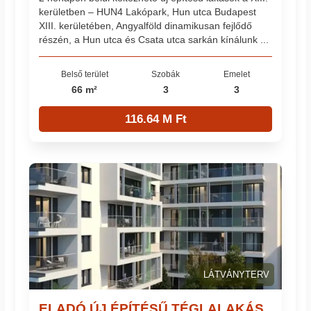
kerületben – HUN4 Lakópark, Hun utca Budapest
XIII. kerületében, Angyalföld dinamikusan fejlődő
részén, a Hun utca és Csata utca sarkán kínálunk ...
Belső terület
Szobák
Emelet
66 m²
3
3
116.64 M Ft
LÁTVÁNYTERV
ELADÓ ÚJ ÉPÍTÉSŰ TÉGLALAKÁS