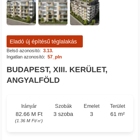
Eladó új építésű téglalakás
Belső azonosító:
3.13.
Ingatlan azonosító:
57_pln
BUDAPEST, XIII. KERÜLET,
ANGYALFÖLD
Irányár
Szobák
Emelet
Terület
82.66 M Ft
3 szoba
3
61 m²
(1.36 M Ft/㎡)