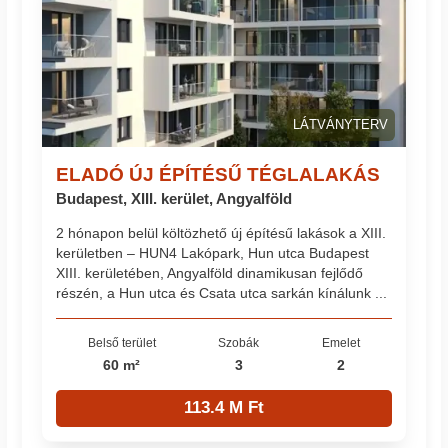
LÁTVÁNYTERV
ELADÓ ÚJ ÉPÍTÉSŰ TÉGLALAKÁS
Budapest, XIII. kerület, Angyalföld
2 hónapon belül költözhető új építésű lakások a XIII.
kerületben – HUN4 Lakópark, Hun utca Budapest
XIII. kerületében, Angyalföld dinamikusan fejlődő
részén, a Hun utca és Csata utca sarkán kínálunk ...
Belső terület
Szobák
Emelet
60 m²
3
2
113.4 M Ft