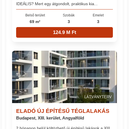
IDEÁLIS? Mert egy átgondolt, praktikus kia...
Belső terület
Szobák
Emelet
69 m²
3
3
124.9 M Ft
LÁTVÁNYTERV
ELADÓ ÚJ ÉPÍTÉSŰ TÉGLALAKÁS
Budapest, XIII. kerület, Angyalföld
2 hónapon belül költözhető új építésű lakások a XIII.