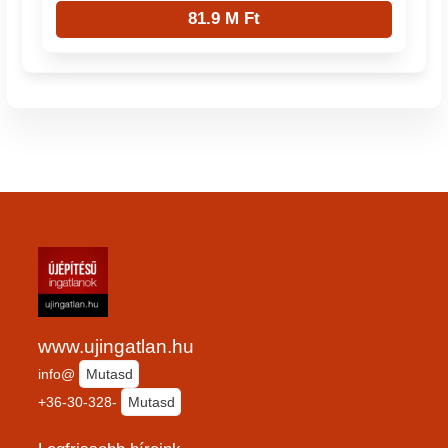
81.9 M Ft
www.ujingatlan.hu
info@
Mutasd
+36-30-328-
Mutasd