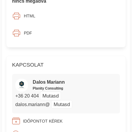
nincs megadva
HTML
PDF
KAPCSOLAT
Dalos Mariann
Planity Consulting
Mutasd
+36 20 404
Mutasd
dalos.mariann@
IDŐPONTOT KÉREK