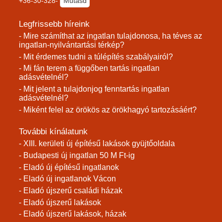
+36-30-328-
Mutasd
Legfrissebb híreink
- Mire számíthat az ingatlan tulajdonosa, ha téves az
ingatlan-nyilvántartási térkép?
- Mit érdemes tudni a túlépítés szabályairól?
- Mi fán terem a függőben tartás ingatlan
adásvételnél?
- Mit jelent a tulajdonjog fenntartás ingatlan
adásvételnél?
- Miként felel az örökös az örökhagyó tartozásáért?
További kínálatunk
- XIII. kerületi új építésű lakások gyüjtőoldala
- Budapesti új ingatlan 50 M Ft-ig
- Eladó új építésű ingatlanok
- Eladó új ingatlanok Vácon
- Eladó újszerű családi házak
- Eladó újszerű lakások
- Eladó újszerű lakások, házak