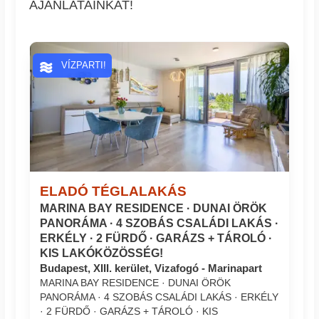
AJÁNLATAINKAT!
VÍZPARTI!
ELADÓ TÉGLALAKÁS
MARINA BAY RESIDENCE · DUNAI ÖRÖK
PANORÁMA · 4 SZOBÁS CSALÁDI LAKÁS ·
ERKÉLY · 2 FÜRDŐ · GARÁZS + TÁROLÓ ·
KIS LAKÓKÖZÖSSÉG!
Budapest, XIII. kerület, Vizafogó - Marinapart
MARINA BAY RESIDENCE · DUNAI ÖRÖK
PANORÁMA · 4 SZOBÁS CSALÁDI LAKÁS · ERKÉLY
· 2 FÜRDŐ · GARÁZS + TÁROLÓ · KIS