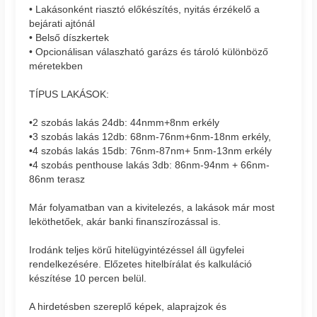
• Lakásonként riasztó előkészítés, nyitás érzékelő a
bejárati ajtónál
• Belső díszkertek
• Opcionálisan válaszható garázs és tároló különböző
méretekben
TÍPUS LAKÁSOK:
•2 szobás lakás 24db: 44nmm+8nm erkély
•3 szobás lakás 12db: 68nm-76nm+6nm-18nm erkély,
•4 szobás lakás 15db: 76nm-87nm+ 5nm-13nm erkély
•4 szobás penthouse lakás 3db: 86nm-94nm + 66nm-
86nm terasz
Már folyamatban van a kivitelezés, a lakások már most
leköthetőek, akár banki finanszírozással is.
Irodánk teljes körű hitelügyintézéssel áll ügyfelei
rendelkezésére. Előzetes hitelbírálat és kalkuláció
készítése 10 percen belül.
A hirdetésben szereplő képek, alaprajzok és