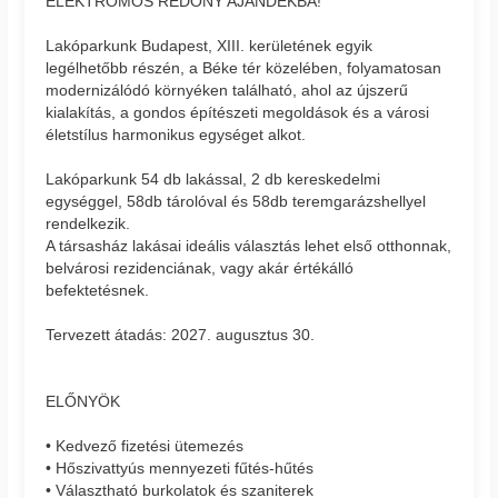
ELEKTROMOS REDŐNY AJÁNDÉKBA!
Lakóparkunk Budapest, XIII. kerületének egyik
legélhetőbb részén, a Béke tér közelében, folyamatosan
modernizálódó környéken található, ahol az újszerű
kialakítás, a gondos építészeti megoldások és a városi
életstílus harmonikus egységet alkot.
Lakóparkunk 54 db lakással, 2 db kereskedelmi
egységgel, 58db tárolóval és 58db teremgarázshellyel
rendelkezik.
A társasház lakásai ideális választás lehet első otthonnak,
belvárosi rezidenciának, vagy akár értékálló
befektetésnek.
Tervezett átadás: 2027. augusztus 30.
ELŐNYÖK
• Kedvező fizetési ütemezés
• Hőszivattyús mennyezeti fűtés-hűtés
• Választható burkolatok és szaniterek