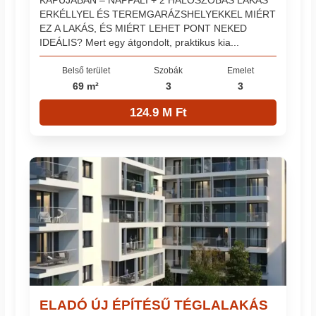
ERKÉLLYEL ÉS TEREMGARÁZSHELYEKKEL MIÉRT
EZ A LAKÁS, ÉS MIÉRT LEHET PONT NEKED
IDEÁLIS? Mert egy átgondolt, praktikus kia...
Belső terület
Szobák
Emelet
69 m²
3
3
124.9 M Ft
ELADÓ ÚJ ÉPÍTÉSŰ TÉGLALAKÁS