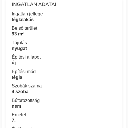
INGATLAN ADATAI
Ingatlan jellege
téglalakás
Belső terület
93 m²
Tájolás
nyugat
Építési állapot
új
Építési mód
tégla
Szobák száma
4 szoba
Bútorozottság
nem
Emelet
7.