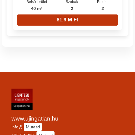
Belső terület
Szobák
Emelet
40 m²
2
2
81.9 M Ft
www.ujingatlan.hu
info@
Mutasd