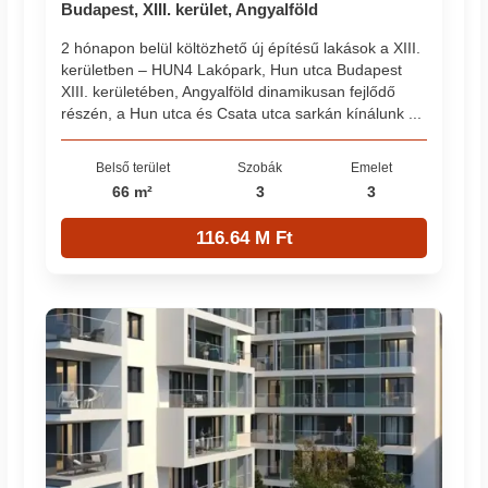
Budapest, XIII. kerület, Angyalföld
2 hónapon belül költözhető új építésű lakások a XIII.
kerületben – HUN4 Lakópark, Hun utca Budapest
XIII. kerületében, Angyalföld dinamikusan fejlődő
részén, a Hun utca és Csata utca sarkán kínálunk ...
Belső terület
Szobák
Emelet
66 m²
3
3
116.64 M Ft