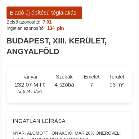
Eladó új építésű téglalakás
Belső azonosító:
7.01
Ingatlan azonosító:
134_pln
BUDAPEST, XIII. KERÜLET,
ANGYALFÖLD
Irányár
Szobák
Emelet
Terület
232.07 M Ft
4 szoba
7
93 m²
(2.5 M Ft/㎡)
INGATLAN LEÍRÁSA
NYÁRI ÁLOMOTTHON AKCIÓ! MÁR 20% ÖNERŐVEL!