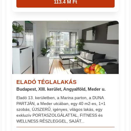
113.4 M Ft
ELADÓ TÉGLALAKÁS
Budapest, XIII. kerület, Angyalföld, Meder u.
Eladó 13. kerületben, a Marina parton, a DUNA
PARTJÁN, a Meder utcában, egy 40 m2-es, 1+1
szobás, ÚJSZERŰ, igényes, világos lakás, egy
exkluzív PORTASZOLGÁLATTAL, FITNESS és
WELLNESS RÉSZLEGGEL, SAJÁT...