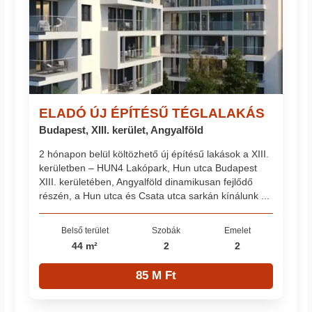
ELADÓ ÚJ ÉPÍTÉSŰ TÉGLALAKÁS
Budapest, XIII. kerület, Angyalföld
2 hónapon belül költözhető új építésű lakások a XIII.
kerületben – HUN4 Lakópark, Hun utca Budapest
XIII. kerületében, Angyalföld dinamikusan fejlődő
részén, a Hun utca és Csata utca sarkán kínálunk ...
Belső terület
Szobák
Emelet
44 m²
2
2
85 M Ft