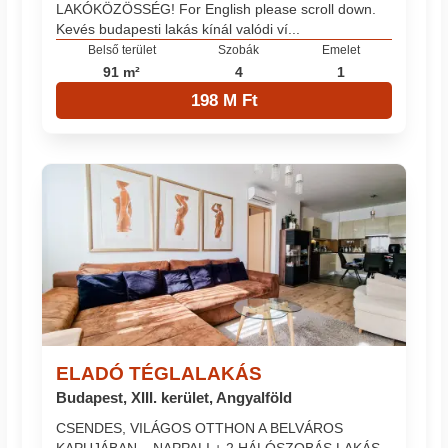
LAKÓKÖZÖSSÉG! For English please scroll down.
Kevés budapesti lakás kínál valódi ví...
Belső terület
Szobák
Emelet
91 m²
4
1
198 M Ft
ELADÓ TÉGLALAKÁS
Budapest, XIII. kerület, Angyalföld
CSENDES, VILÁGOS OTTHON A BELVÁROS
KAPUJÁBAN – NAPPALI + 2 HÁLÓSZOBÁS LAKÁS