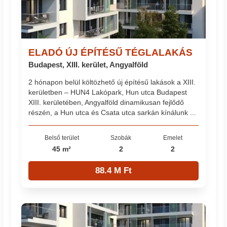
ELADÓ ÚJ ÉPÍTÉSŰ TÉGLALAKÁS
Budapest, XIII. kerület, Angyalföld
2 hónapon belül költözhető új építésű lakások a XIII.
kerületben – HUN4 Lakópark, Hun utca Budapest
XIII. kerületében, Angyalföld dinamikusan fejlődő
részén, a Hun utca és Csata utca sarkán kínálunk ...
Belső terület
Szobák
Emelet
45 m²
2
2
88.4 M Ft