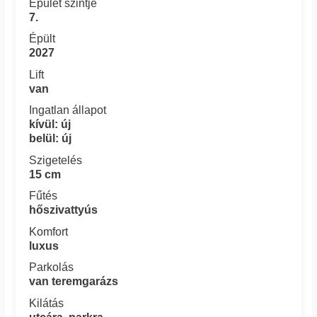
Épület szintje
7.
Épült
2027
Lift
van
Ingatlan állapot
kívül: új
belül: új
Szigetelés
15 cm
Fűtés
hőszivattyús
Komfort
luxus
Parkolás
van teremgarázs
Kilátás