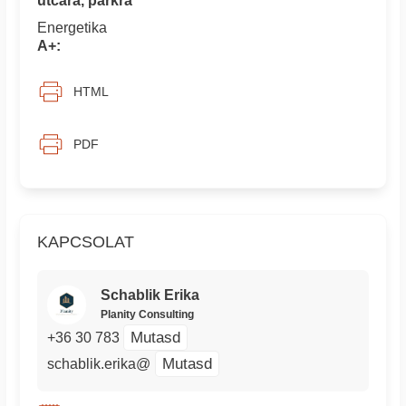
utcára, parkra
Energetika
A+:
HTML
PDF
KAPCSOLAT
Schablik Erika
Planity Consulting
Mutasd
+36 30 783
Mutasd
schablik.erika@