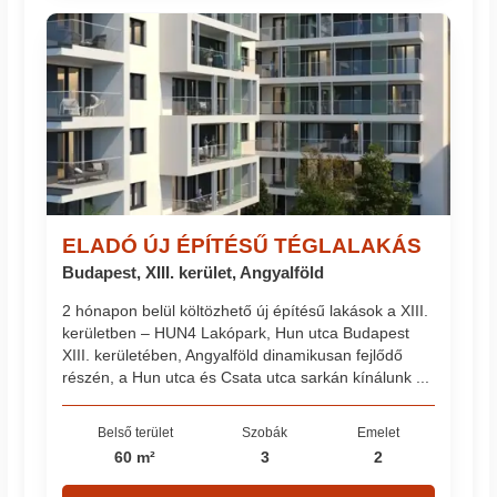
ELADÓ ÚJ ÉPÍTÉSŰ TÉGLALAKÁS
Budapest, XIII. kerület, Angyalföld
2 hónapon belül költözhető új építésű lakások a XIII.
kerületben – HUN4 Lakópark, Hun utca Budapest
XIII. kerületében, Angyalföld dinamikusan fejlődő
részén, a Hun utca és Csata utca sarkán kínálunk ...
Belső terület
Szobák
Emelet
60 m²
3
2