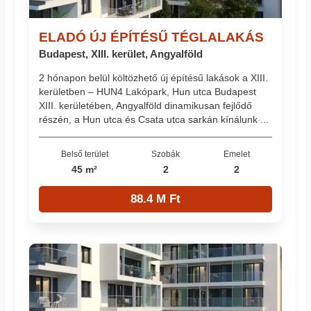
ELADÓ ÚJ ÉPÍTÉSŰ TÉGLALAKÁS
Budapest, XIII. kerület, Angyalföld
2 hónapon belül költözhető új építésű lakások a XIII.
kerületben – HUN4 Lakópark, Hun utca Budapest
XIII. kerületében, Angyalföld dinamikusan fejlődő
részén, a Hun utca és Csata utca sarkán kínálunk ...
Belső terület
Szobák
Emelet
45 m²
2
2
88.4 M Ft