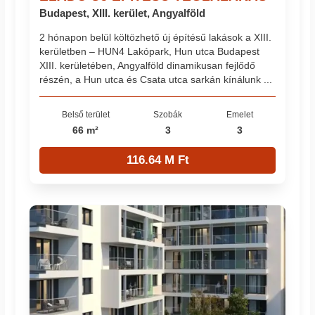
Budapest, XIII. kerület, Angyalföld
2 hónapon belül költözhető új építésű lakások a XIII.
kerületben – HUN4 Lakópark, Hun utca Budapest
XIII. kerületében, Angyalföld dinamikusan fejlődő
részén, a Hun utca és Csata utca sarkán kínálunk ...
Belső terület
Szobák
Emelet
66 m²
3
3
116.64 M Ft