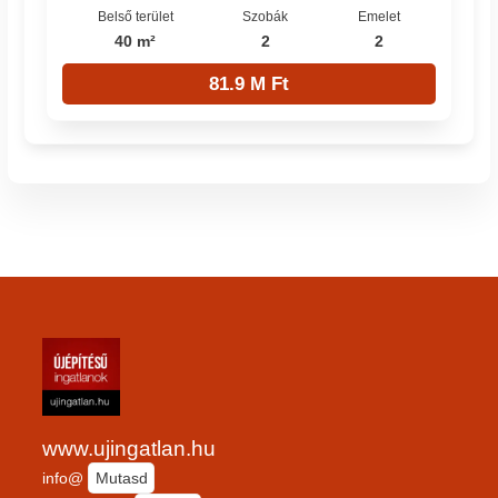
Belső terület
Szobák
Emelet
40 m²
2
2
81.9 M Ft
www.ujingatlan.hu
info@
Mutasd