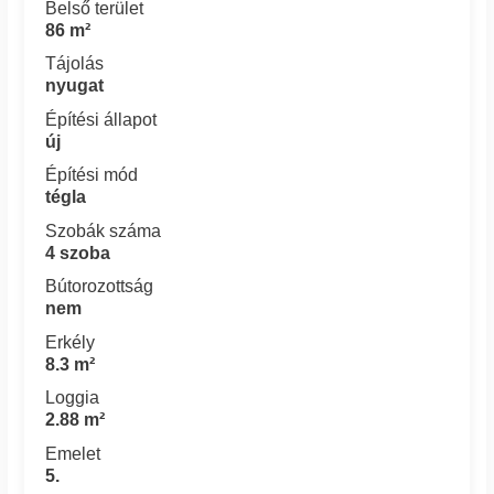
Belső terület
86 m²
Tájolás
nyugat
Építési állapot
új
Építési mód
tégla
Szobák száma
4 szoba
Bútorozottság
nem
Erkély
8.3 m²
Loggia
2.88 m²
Emelet
5.