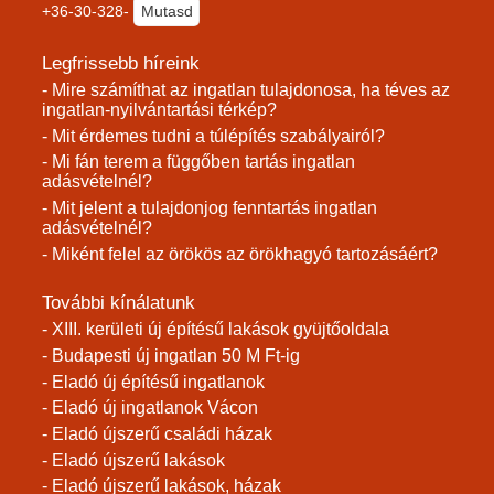
+36-30-328-
Mutasd
Legfrissebb híreink
- Mire számíthat az ingatlan tulajdonosa, ha téves az
ingatlan-nyilvántartási térkép?
- Mit érdemes tudni a túlépítés szabályairól?
- Mi fán terem a függőben tartás ingatlan
adásvételnél?
- Mit jelent a tulajdonjog fenntartás ingatlan
adásvételnél?
- Miként felel az örökös az örökhagyó tartozásáért?
További kínálatunk
- XIII. kerületi új építésű lakások gyüjtőoldala
- Budapesti új ingatlan 50 M Ft-ig
- Eladó új építésű ingatlanok
- Eladó új ingatlanok Vácon
- Eladó újszerű családi házak
- Eladó újszerű lakások
- Eladó újszerű lakások, házak