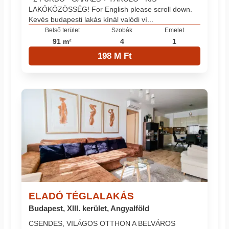
LAKÓKÖZÖSSÉG! For English please scroll down.
Kevés budapesti lakás kínál valódi ví...
Belső terület
Szobák
Emelet
91 m²
4
1
198 M Ft
ELADÓ TÉGLALAKÁS
Budapest, XIII. kerület, Angyalföld
CSENDES, VILÁGOS OTTHON A BELVÁROS