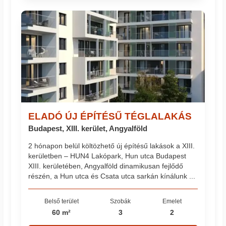
ELADÓ ÚJ ÉPÍTÉSŰ TÉGLALAKÁS
Budapest, XIII. kerület, Angyalföld
2 hónapon belül költözhető új építésű lakások a XIII.
kerületben – HUN4 Lakópark, Hun utca Budapest
XIII. kerületében, Angyalföld dinamikusan fejlődő
részén, a Hun utca és Csata utca sarkán kínálunk ...
Belső terület
Szobák
Emelet
60 m²
3
2