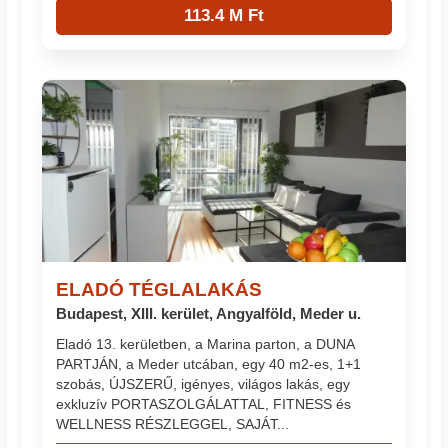
113.4 M Ft
ELADÓ TÉGLALAKÁS
Budapest, XIII. kerület, Angyalföld, Meder u.
Eladó 13. kerületben, a Marina parton, a DUNA
PARTJÁN, a Meder utcában, egy 40 m2-es, 1+1
szobás, ÚJSZERŰ, igényes, világos lakás, egy
exkluzív PORTASZOLGÁLATTAL, FITNESS és
WELLNESS RÉSZLEGGEL, SAJÁT...