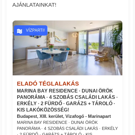
AJÁNLATAINKAT!
VÍZPARTI!
ELADÓ TÉGLALAKÁS
MARINA BAY RESIDENCE · DUNAI ÖRÖK
PANORÁMA · 4 SZOBÁS CSALÁDI LAKÁS ·
ERKÉLY · 2 FÜRDŐ · GARÁZS + TÁROLÓ ·
KIS LAKÓKÖZÖSSÉG!
Budapest, XIII. kerület, Vizafogó - Marinapart
MARINA BAY RESIDENCE · DUNAI ÖRÖK
PANORÁMA · 4 SZOBÁS CSALÁDI LAKÁS · ERKÉLY
· 2 FÜRDŐ · GARÁZS + TÁROLÓ · KIS