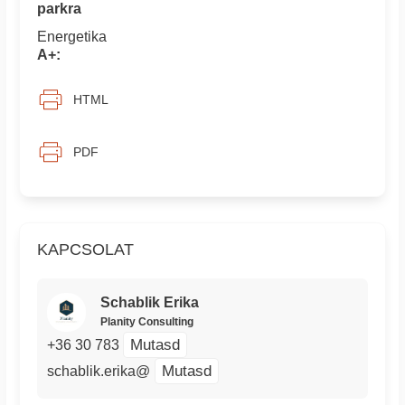
parkra
Energetika
A+:
HTML
PDF
KAPCSOLAT
Schablik Erika
Planity Consulting
Mutasd
+36 30 783
Mutasd
schablik.erika@