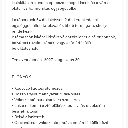
kialakítás, a gondos építészeti megoldások és a városi
életstílus harmonikus egységet alkot.
Lakóparkunk 54 db lakással, 2 db kereskedelmi
egységgel, 58db tárolóval és 58db teremgarázshellyel
rendelkezik.
A társasház lakásai ideális választás lehet első otthonnak,
belvárosi rezidenciának, vagy akár értékálló
befektetésnek.
Tervezett átadás: 2027. augusztus 30.
ELŐNYÖK
• Kedvező fizetési ütemezés
• Hőszivattyús mennyezeti fűtés-hűtés
• Választható burkolatok és szaniterek
• Lakásonként riasztó előkészítés, nyitás érzékelő a
bejárati ajtónál
• Belső díszkertek
• Opcionálisan válaszható garázs és tároló különböző