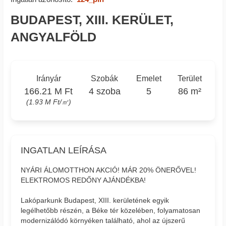
BUDAPEST, XIII. KERÜLET,
ANGYALFÖLD
Irányár
Szobák
Emelet
Terület
166.21 M Ft
4 szoba
5
86 m²
(1.93 M Ft/㎡)
INGATLAN LEÍRÁSA
NYÁRI ÁLOMOTTHON AKCIÓ! MÁR 20% ÖNERŐVEL!
ELEKTROMOS REDŐNY AJÁNDÉKBA!
Lakóparkunk Budapest, XIII. kerületének egyik
legélhetőbb részén, a Béke tér közelében, folyamatosan
modernizálódó környéken található, ahol az újszerű