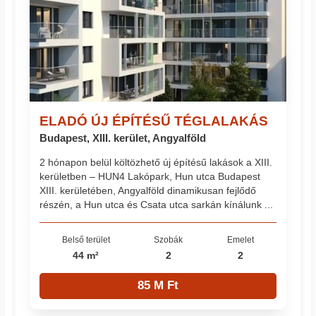
ELADÓ ÚJ ÉPÍTÉSŰ TÉGLALAKÁS
Budapest, XIII. kerület, Angyalföld
2 hónapon belül költözhető új építésű lakások a XIII.
kerületben – HUN4 Lakópark, Hun utca Budapest
XIII. kerületében, Angyalföld dinamikusan fejlődő
részén, a Hun utca és Csata utca sarkán kínálunk ...
Belső terület
Szobák
Emelet
44 m²
2
2
85 M Ft