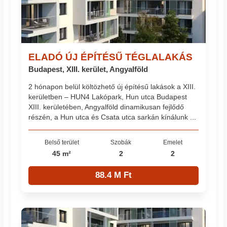
ELADÓ ÚJ ÉPÍTÉSŰ TÉGLALAKÁS
Budapest, XIII. kerület, Angyalföld
2 hónapon belül költözhető új építésű lakások a XIII.
kerületben – HUN4 Lakópark, Hun utca Budapest
XIII. kerületében, Angyalföld dinamikusan fejlődő
részén, a Hun utca és Csata utca sarkán kínálunk ...
Belső terület
Szobák
Emelet
45 m²
2
2
88.4 M Ft