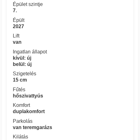
Épület szintje
7.
Épült
2027
Lift
van
Ingatlan állapot
kívül: új
belül: új
Szigetelés
15 cm
Fűtés
hőszivattyús
Komfort
duplakomfort
Parkolás
van teremgarázs
Kilátás