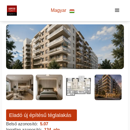
Magyar
Eladó új építésű téglalakás
Belső azonosító:
5.07
Ingatlan azonosító:
124_pln