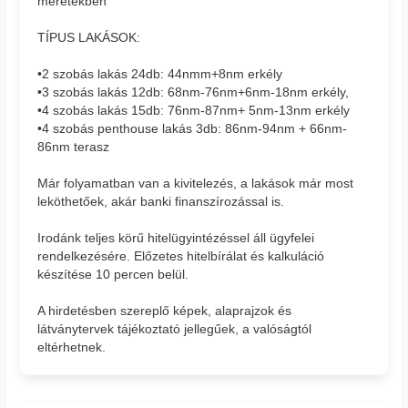
méretekben
TÍPUS LAKÁSOK:
•2 szobás lakás 24db: 44nmm+8nm erkély
•3 szobás lakás 12db: 68nm-76nm+6nm-18nm erkély,
•4 szobás lakás 15db: 76nm-87nm+ 5nm-13nm erkély
•4 szobás penthouse lakás 3db: 86nm-94nm + 66nm-
86nm terasz
Már folyamatban van a kivitelezés, a lakások már most
leköthetőek, akár banki finanszírozással is.
Irodánk teljes körű hitelügyintézéssel áll ügyfelei
rendelkezésére. Előzetes hitelbírálat és kalkuláció
készítése 10 percen belül.
A hirdetésben szereplő képek, alaprajzok és
látványtervek tájékoztató jellegűek, a valóságtól
eltérhetnek.