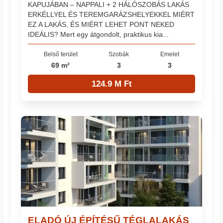
KAPUJÁBAN – NAPPALI + 2 HÁLÓSZOBÁS LAKÁS
ERKÉLLYEL ÉS TEREMGARÁZSHELYEKKEL MIÉRT
EZ A LAKÁS, ÉS MIÉRT LEHET PONT NEKED
IDEÁLIS? Mert egy átgondolt, praktikus kia...
Belső terület
Szobák
Emelet
69 m²
3
3
124.9 M Ft
ELADÓ ÚJ ÉPÍTÉSŰ TÉGLALAKÁS