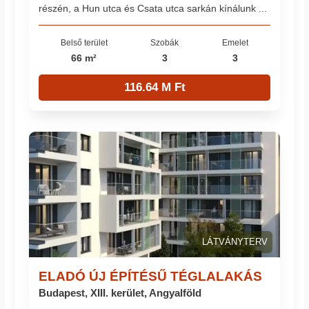
részén, a Hun utca és Csata utca sarkán kínálunk ...
Belső terület
Szobák
Emelet
66 m²
3
3
116.64 M Ft
LÁTVÁNYTERV
ELADÓ ÚJ ÉPÍTÉSŰ TÉGLALAKÁS
Budapest, XIII. kerület, Angyalföld