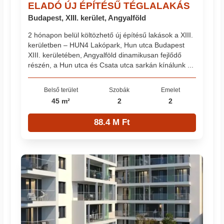
ELADÓ ÚJ ÉPÍTÉSŰ TÉGLALAKÁS
Budapest, XIII. kerület, Angyalföld
2 hónapon belül költözhető új építésű lakások a XIII.
kerületben – HUN4 Lakópark, Hun utca Budapest
XIII. kerületében, Angyalföld dinamikusan fejlődő
részén, a Hun utca és Csata utca sarkán kínálunk ...
Belső terület
Szobák
Emelet
45 m²
2
2
88.4 M Ft