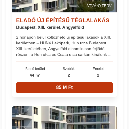
LÁTVÁNYTERV
ELADÓ ÚJ ÉPÍTÉSŰ TÉGLALAKÁS
Budapest, XIII. kerület, Angyalföld
2 hónapon belül költözhető új építésű lakások a XIII.
kerületben – HUN4 Lakópark, Hun utca Budapest
XIII. kerületében, Angyalföld dinamikusan fejlődő
részén, a Hun utca és Csata utca sarkán kínálunk ...
Belső terület
Szobák
Emelet
44 m²
2
2
85 M Ft