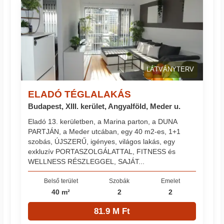
LÁTVÁNYTERV
ELADÓ TÉGLALAKÁS
Budapest, XIII. kerület, Angyalföld, Meder u.
Eladó 13. kerületben, a Marina parton, a DUNA
PARTJÁN, a Meder utcában, egy 40 m2-es, 1+1
szobás, ÚJSZERŰ, igényes, világos lakás, egy
exkluzív PORTASZOLGÁLATTAL, FITNESS és
WELLNESS RÉSZLEGGEL, SAJÁT...
Belső terület
Szobák
Emelet
40 m²
2
2
81.9 M Ft