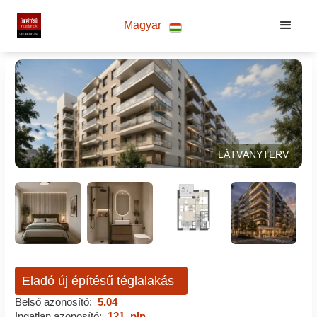
Magyar
LÁTVÁNYTERV
Eladó új építésű téglalakás
Belső azonosító:
5.04
Ingatlan azonosító:
121_pln