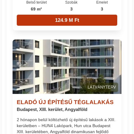
Belső terület
Szobák
Emelet
69 m²
3
3
124.9 M Ft
LÁTVÁNYTERV
ELADÓ ÚJ ÉPÍTÉSŰ TÉGLALAKÁS
Budapest, XIII. kerület, Angyalföld
2 hónapon belül költözhető új építésű lakások a XIII.
kerületben – HUN4 Lakópark, Hun utca Budapest
XIII. kerületében, Angyalföld dinamikusan fejlődő