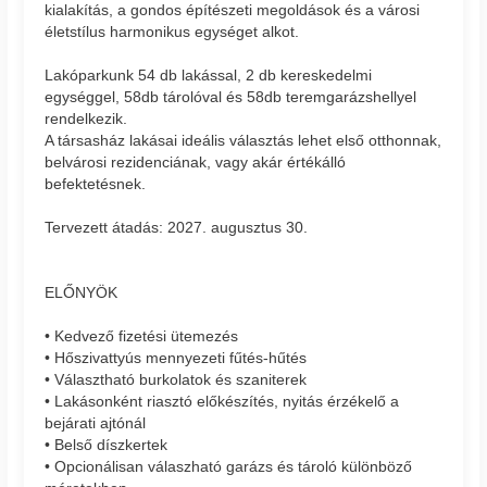
kialakítás, a gondos építészeti megoldások és a városi
életstílus harmonikus egységet alkot.
Lakóparkunk 54 db lakással, 2 db kereskedelmi
egységgel, 58db tárolóval és 58db teremgarázshellyel
rendelkezik.
A társasház lakásai ideális választás lehet első otthonnak,
belvárosi rezidenciának, vagy akár értékálló
befektetésnek.
Tervezett átadás: 2027. augusztus 30.
ELŐNYÖK
• Kedvező fizetési ütemezés
• Hőszivattyús mennyezeti fűtés-hűtés
• Választható burkolatok és szaniterek
• Lakásonként riasztó előkészítés, nyitás érzékelő a
bejárati ajtónál
• Belső díszkertek
• Opcionálisan válaszható garázs és tároló különböző