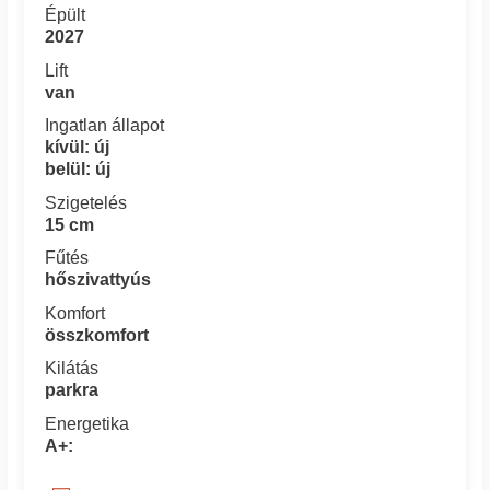
Épült
2027
Lift
van
Ingatlan állapot
kívül: új
belül: új
Szigetelés
15 cm
Fűtés
hőszivattyús
Komfort
összkomfort
Kilátás
parkra
Energetika
A+: