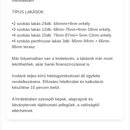
méretekben
TÍPUS LAKÁSOK:
•2 szobás lakás 24db: 44nmm+8nm erkély
•3 szobás lakás 12db: 68nm-76nm+6nm-18nm erkély,
•4 szobás lakás 15db: 76nm-87nm+ 5nm-13nm erkély
•4 szobás penthouse lakás 3db: 86nm-94nm + 66nm-
86nm terasz
Már folyamatban van a kivitelezés, a lakások már most
leköthetőek, akár banki finanszírozással is.
Irodánk teljes körű hitelügyintézéssel áll ügyfelei
rendelkezésére. Előzetes hitelbírálat és kalkuláció
készítése 10 percen belül.
A hirdetésben szereplő képek, alaprajzok és
látványtervek tájékoztató jellegűek, a valóságtól
eltérhetnek.