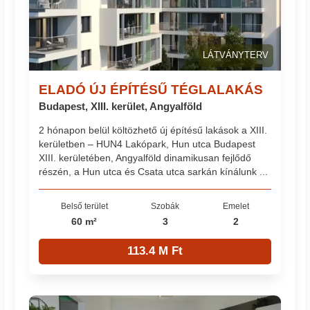
LÁTVÁNYTERV
ELADÓ ÚJ ÉPÍTÉSŰ TÉGLALAKÁS
Budapest, XIII. kerület, Angyalföld
2 hónapon belül költözhető új építésű lakások a XIII.
kerületben – HUN4 Lakópark, Hun utca Budapest
XIII. kerületében, Angyalföld dinamikusan fejlődő
részén, a Hun utca és Csata utca sarkán kínálunk ...
Belső terület
Szobák
Emelet
60 m²
3
2
113.4 M Ft