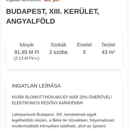
BUDAPEST, XIII. KERÜLET,
ANGYALFÖLD
Irányár
Szobák
Emelet
Terület
91.65 M Ft
2 szoba
5
43 m²
(2.13 M Ft/㎡)
INGATLAN LEÍRÁSA
NYÁRI ÁLOMOTTHON AKCIÓ! MÁR 20% ÖNERŐVEL!
ELEKTROMOS REDŐNY AJÁNDÉKBA!
Lakóparkunk Budapest, XIII. kerületének egyik
legélhetőbb részén, a Béke tér közelében, folyamatosan
modernizálódó környéken található, ahol az újszerű