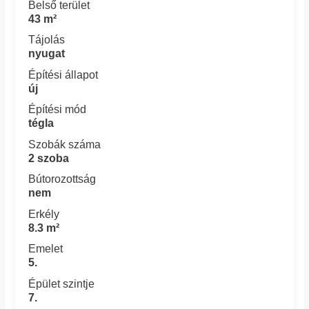
Belső terület
43 m²
Tájolás
nyugat
Építési állapot
új
Építési mód
tégla
Szobák száma
2 szoba
Bútorozottság
nem
Erkély
8.3 m²
Emelet
5.
Épület szintje
7.