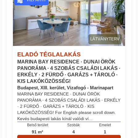
LÁTVÁNYTERV
ELADÓ TÉGLALAKÁS
MARINA BAY RESIDENCE · DUNAI ÖRÖK
PANORÁMA · 4 SZOBÁS CSALÁDI LAKÁS ·
ERKÉLY · 2 FÜRDŐ · GARÁZS + TÁROLÓ ·
KIS LAKÓKÖZÖSSÉG!
Budapest, XIII. kerület, Vizafogó - Marinapart
MARINA BAY RESIDENCE · DUNAI ÖRÖK
PANORÁMA · 4 SZOBÁS CSALÁDI LAKÁS · ERKÉLY
· 2 FÜRDŐ · GARÁZS + TÁROLÓ · KIS
LAKÓKÖZÖSSÉG! For English please scroll down.
Kevés budapesti lakás kínál valódi ví...
Belső terület
Szobák
Emelet
91 m²
4
1