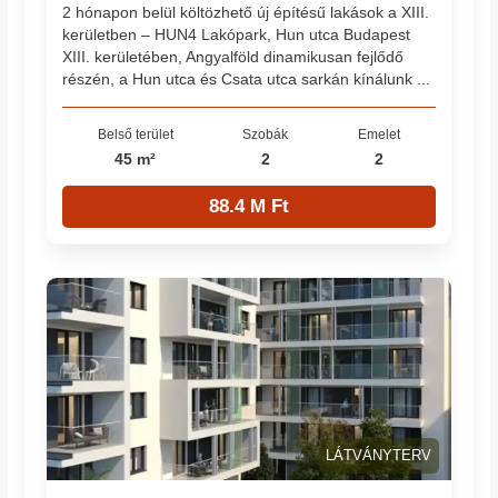
2 hónapon belül költözhető új építésű lakások a XIII.
kerületben – HUN4 Lakópark, Hun utca Budapest
XIII. kerületében, Angyalföld dinamikusan fejlődő
részén, a Hun utca és Csata utca sarkán kínálunk ...
Belső terület
Szobák
Emelet
45 m²
2
2
88.4 M Ft
LÁTVÁNYTERV