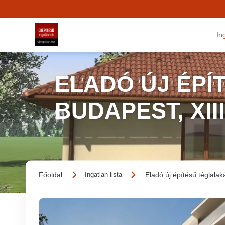
In
ELADÓ ÚJ ÉPÍ
BUDAPEST, XII
Főoldal
Eladó új építésű téglalak
Ingatlan lista