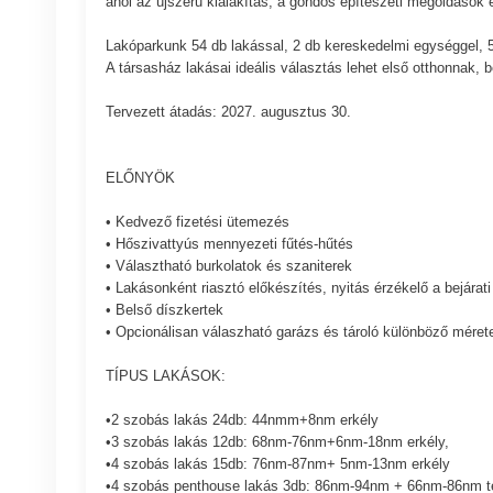
ahol az újszerű kialakítás, a gondos építészeti megoldások é
Lakóparkunk 54 db lakással, 2 db kereskedelmi egységgel, 5
A társasház lakásai ideális választás lehet első otthonnak, 
Tervezett átadás: 2027. augusztus 30.
ELŐNYÖK
• Kedvező fizetési ütemezés
• Hőszivattyús mennyezeti fűtés-hűtés
• Választható burkolatok és szaniterek
• Lakásonként riasztó előkészítés, nyitás érzékelő a bejárati 
• Belső díszkertek
• Opcionálisan válaszható garázs és tároló különböző mére
TÍPUS LAKÁSOK:
•2 szobás lakás 24db: 44nmm+8nm erkély
•3 szobás lakás 12db: 68nm-76nm+6nm-18nm erkély,
•4 szobás lakás 15db: 76nm-87nm+ 5nm-13nm erkély
•4 szobás penthouse lakás 3db: 86nm-94nm + 66nm-86nm t