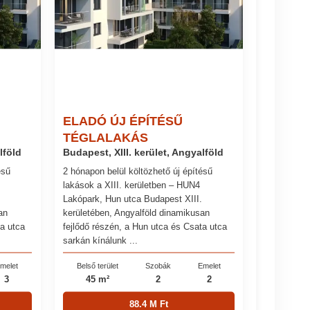
ELADÓ ÚJ ÉPÍTÉSŰ
TÉGLALAKÁS
lföld
Budapest, XIII. kerület, Angyalföld
ésű
2 hónapon belül költözhető új építésű
lakások a XIII. kerületben – HUN4
Lakópark, Hun utca Budapest XIII.
an
kerületében, Angyalföld dinamikusan
ta utca
fejlődő részén, a Hun utca és Csata utca
sarkán kínálunk ...
melet
Belső terület
Szobák
Emelet
3
45 m²
2
2
88.4 M Ft