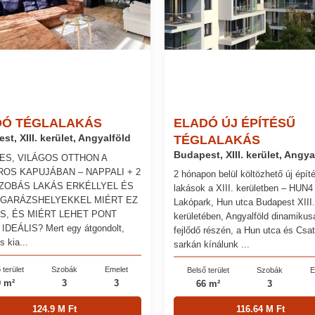
DÓ TÉGLALAKÁS
ELADÓ ÚJ ÉPÍTÉSŰ
st, XIII. kerület, Angyalföld
TÉGLALAKÁS
Budapest, XIII. kerület, Angya
ES, VILÁGOS OTTHON A
ROS KAPUJÁBAN – NAPPALI + 2
2 hónapon belül költözhető új épít
ZOBÁS LAKÁS ERKÉLLYEL ÉS
lakások a XIII. kerületben – HUN4
GARÁZSHELYEKKEL MIÉRT EZ
Lakópark, Hun utca Budapest XIII.
S, ÉS MIÉRT LEHET PONT
kerületében, Angyalföld dinamikus
DEÁLIS? Mert egy átgondolt,
fejlődő részén, a Hun utca és Csa
s kia...
sarkán kínálunk ...
 terület
Szobák
Emelet
Belső terület
Szobák
E
9 m²
3
3
66 m²
3
124.9 M Ft
116.64 M Ft