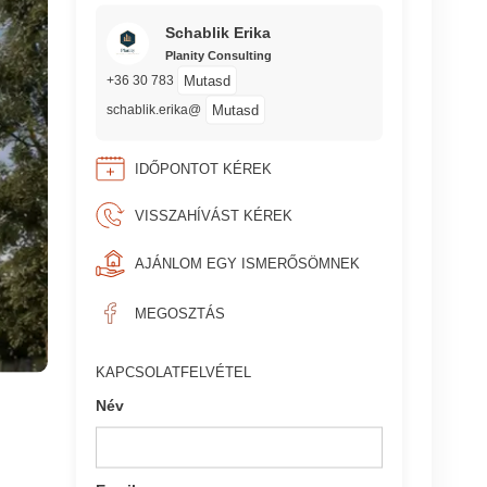
Schablik Erika
Planity Consulting
Mutasd
+36 30 783
Mutasd
schablik.erika@
IDŐPONTOT KÉREK
VISSZAHÍVÁST KÉREK
AJÁNLOM EGY ISMERŐSÖMNEK
MEGOSZTÁS
KAPCSOLATFELVÉTEL
Név