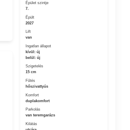
Épület szintje
7.
Épült
2027
Lift
van
Ingatlan állapot
kívül: új
belül: új
Szigetelés
15 cm
Fűtés
hőszivattyús
Komfort
duplakomfort
Parkolás
van teremgarázs
Kilátás
utcára