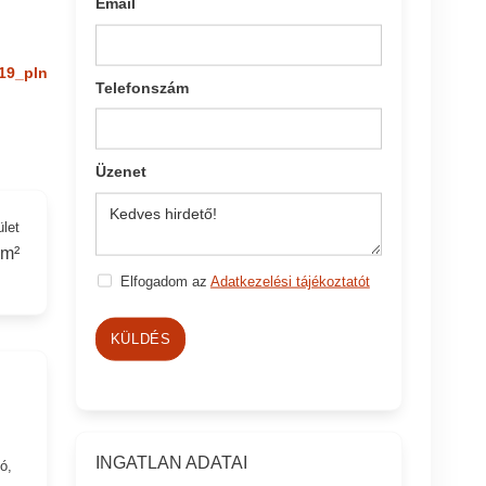
Email
19_pln
Telefonszám
Üzenet
ület
 m²
Elfogadom az
Adatkezelési tájékoztatót
KÜLDÉS
INGATLAN ADATAI
ó,