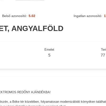
Belső azonosító:
5.02
Ingatlan azonosító:
1
LET, ANGYALFÖLD
Emelet
Ter
5
77
LEKTROMOS REDŐNY AJÁNDÉKBA!
részén, a Béke tér közelében, folyamatosan modernizálódó környéken találhat