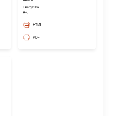
Energetika
A+:
HTML
PDF