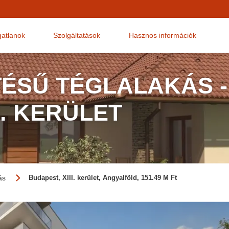
gatlanok
Szolgáltatások
Hasznos információk
TÉSŰ TÉGLALAKÁS -
I. KERÜLET
ás
Budapest, XIII. kerület, Angyalföld, 151.49 M Ft