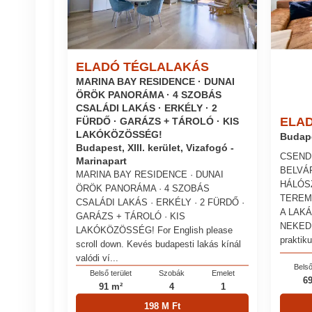
ELADÓ TÉGLALAKÁS
MARINA BAY RESIDENCE · DUNAI
ÖRÖK PANORÁMA · 4 SZOBÁS
CSALÁDI LAKÁS · ERKÉLY · 2
ELA
FÜRDŐ · GARÁZS + TÁROLÓ · KIS
LAKÓKÖZÖSSÉG!
Budape
Budapest, XIII. kerület, Vizafogó -
CSEND
Marinapart
BELVÁ
MARINA BAY RESIDENCE · DUNAI
HÁLÓS
ÖRÖK PANORÁMA · 4 SZOBÁS
TEREM
CSALÁDI LAKÁS · ERKÉLY · 2 FÜRDŐ ·
A LAKÁ
GARÁZS + TÁROLÓ · KIS
NEKED I
LAKÓKÖZÖSSÉG! For English please
praktiku
scroll down. Kevés budapesti lakás kínál
valódi ví...
Belső
Belső terület
Szobák
Emelet
6
91 m²
4
1
198 M Ft