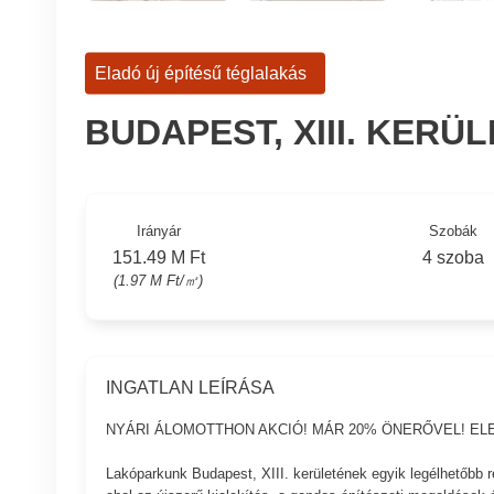
Eladó új építésű téglalakás
BUDAPEST, XIII. KERÜ
Irányár
Szobák
151.49 M Ft
4 szoba
(1.97 M Ft/㎡)
INGATLAN LEÍRÁSA
NYÁRI ÁLOMOTTHON AKCIÓ! MÁR 20% ÖNERŐVEL! E
Lakóparkunk Budapest, XIII. kerületének egyik legélhetőbb 