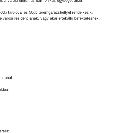
s a városi életstílus harmonikus egységet alkot.
8db tárolóval és 58db teremgarázshellyel rendelkezik.
belvárosi rezidenciának, vagy akár értékálló befektetésnek.
ajtónál
tekben
erasz