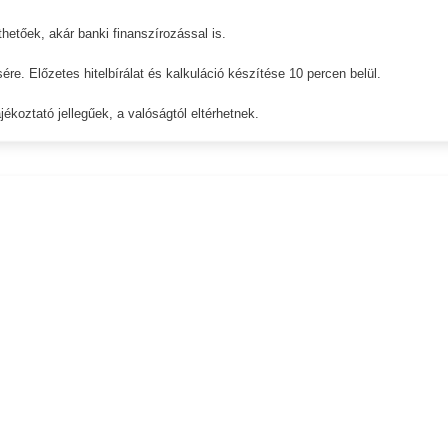
hetőek, akár banki finanszírozással is.
sére. Előzetes hitelbírálat és kalkuláció készítése 10 percen belül.
ékoztató jellegűek, a valóságtól eltérhetnek.