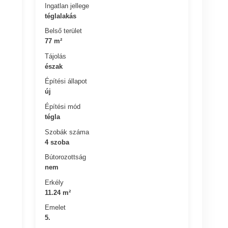
Ingatlan jellege
téglalakás
Belső terület
77 m²
Tájolás
észak
Építési állapot
új
Építési mód
tégla
Szobák száma
4 szoba
Bútorozottság
nem
Erkély
11.24 m²
Emelet
5.