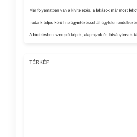
Már folyamatban van a kivitelezés, a lakások már most leköt
Irodánk teljes körű hitelügyintézéssel áll ügyfelei rendelkezé
A hirdetésben szereplő képek, alaprajzok és látványtervek táj
TÉRKÉP