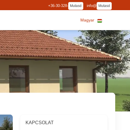
+36-30-328-
info@
Mutasd
Mutasd
Magyar
KAPCSOLAT