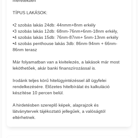
méretekben
TÍPUS LAKÁSOK:
•2 szobás lakás 24db: 44nmm+8nm erkély
•3 szobás lakás 12db: 68nm-76nm+6nm-18nm erkély,
•4 szobás lakás 15db: 76nm-87nm+ 5nm-13nm erkély
•4 szobás penthouse lakás 3db: 86nm-94nm + 66nm-
86nm terasz
Már folyamatban van a kivitelezés, a lakások már most
leköthetőek, akár banki finanszírozással is.
Irodánk teljes körű hitelügyintézéssel áll ügyfelei
rendelkezésére. Előzetes hitelbírálat és kalkuláció
készítése 10 percen belül.
A hirdetésben szereplő képek, alaprajzok és
látványtervek tájékoztató jellegűek, a valóságtól
eltérhetnek.