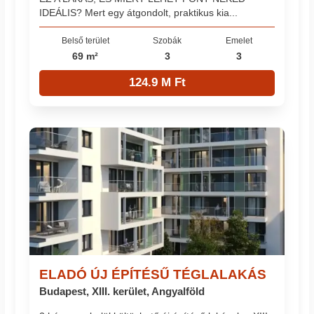
IDEÁLIS? Mert egy átgondolt, praktikus kia...
Belső terület
Szobák
Emelet
69 m²
3
3
124.9 M Ft
ELADÓ ÚJ ÉPÍTÉSŰ TÉGLALAKÁS
Budapest, XIII. kerület, Angyalföld