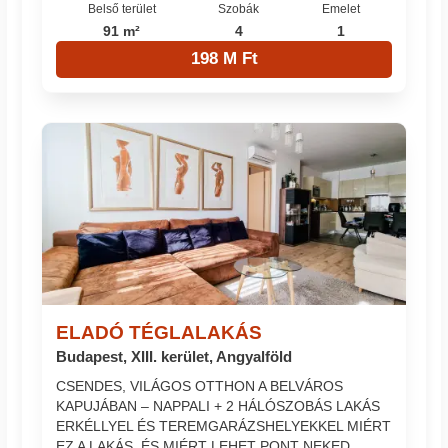
Belső terület
Szobák
Emelet
91 m²
4
1
198 M Ft
ELADÓ TÉGLALAKÁS
Budapest, XIII. kerület, Angyalföld
CSENDES, VILÁGOS OTTHON A BELVÁROS
KAPUJÁBAN – NAPPALI + 2 HÁLÓSZOBÁS LAKÁS
ERKÉLLYEL ÉS TEREMGARÁZSHELYEKKEL MIÉRT
EZ A LAKÁS, ÉS MIÉRT LEHET PONT NEKED