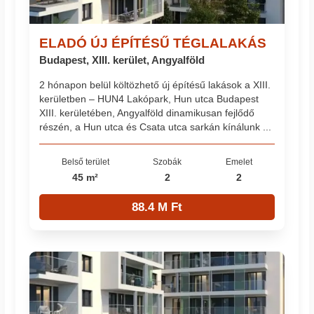
ELADÓ ÚJ ÉPÍTÉSŰ TÉGLALAKÁS
Budapest, XIII. kerület, Angyalföld
2 hónapon belül költözhető új építésű lakások a XIII.
kerületben – HUN4 Lakópark, Hun utca Budapest
XIII. kerületében, Angyalföld dinamikusan fejlődő
részén, a Hun utca és Csata utca sarkán kínálunk ...
Belső terület
Szobák
Emelet
45 m²
2
2
88.4 M Ft