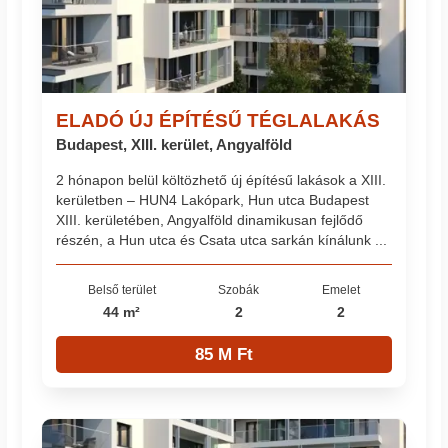
ELADÓ ÚJ ÉPÍTÉSŰ TÉGLALAKÁS
Budapest, XIII. kerület, Angyalföld
2 hónapon belül költözhető új építésű lakások a XIII.
kerületben – HUN4 Lakópark, Hun utca Budapest
XIII. kerületében, Angyalföld dinamikusan fejlődő
részén, a Hun utca és Csata utca sarkán kínálunk ...
Belső terület
Szobák
Emelet
44 m²
2
2
85 M Ft