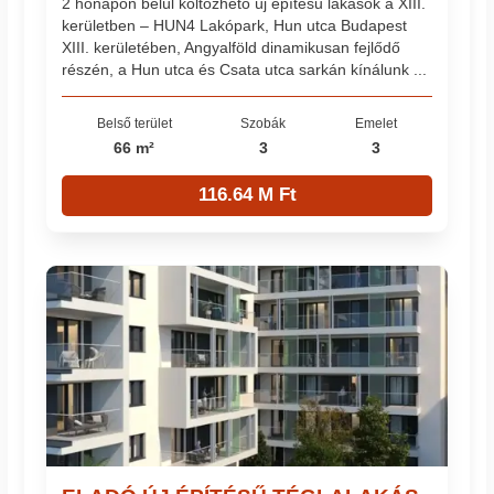
2 hónapon belül költözhető új építésű lakások a XIII.
kerületben – HUN4 Lakópark, Hun utca Budapest
XIII. kerületében, Angyalföld dinamikusan fejlődő
részén, a Hun utca és Csata utca sarkán kínálunk ...
Belső terület
Szobák
Emelet
66 m²
3
3
116.64 M Ft