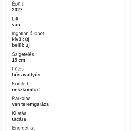
Épült
2027
Lift
van
Ingatlan állapot
kívül: új
belül: új
Szigetelés
15 cm
Fűtés
hőszivattyús
Komfort
összkomfort
Parkolás
van teremgarázs
Kilátás
utcára
Energetika