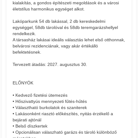
kialakítás, a gondos építészeti megoldások és a városi
életstílus harmonikus egységet alkot.
Lakóparkunk 54 db lakással, 2 db kereskedelmi
egységgel, 58db tárolóval és 58db teremgarázshellyel
rendelkezik.
A társasház lakásai ideális választás lehet első otthonnak,
belvárosi rezidenciának, vagy akár értékálló
befektetésnek.
Tervezett átadás: 2027. augusztus 30.
ELŐNYÖK
• Kedvező fizetési ütemezés
• Hőszivattyús mennyezeti fűtés-hűtés
• Választható burkolatok és szaniterek
• Lakásonként riasztó előkészítés, nyitás érzékelő a
bejárati ajtónál
• Belső díszkertek
• Opcionálisan válaszható garázs és tároló különböző