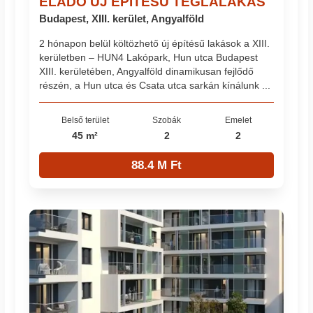
ELADÓ ÚJ ÉPÍTÉSŰ TÉGLALAKÁS
Budapest, XIII. kerület, Angyalföld
2 hónapon belül költözhető új építésű lakások a XIII.
kerületben – HUN4 Lakópark, Hun utca Budapest
XIII. kerületében, Angyalföld dinamikusan fejlődő
részén, a Hun utca és Csata utca sarkán kínálunk ...
Belső terület
Szobák
Emelet
45 m²
2
2
88.4 M Ft