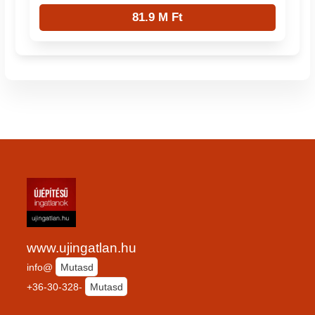
81.9 M Ft
www.ujingatlan.hu
info@
Mutasd
+36-30-328-
Mutasd