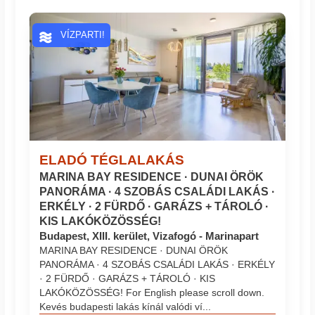
VÍZPARTI!
ELADÓ TÉGLALAKÁS
MARINA BAY RESIDENCE · DUNAI ÖRÖK
PANORÁMA · 4 SZOBÁS CSALÁDI LAKÁS ·
ERKÉLY · 2 FÜRDŐ · GARÁZS + TÁROLÓ ·
KIS LAKÓKÖZÖSSÉG!
Budapest, XIII. kerület, Vizafogó - Marinapart
MARINA BAY RESIDENCE · DUNAI ÖRÖK
PANORÁMA · 4 SZOBÁS CSALÁDI LAKÁS · ERKÉLY
· 2 FÜRDŐ · GARÁZS + TÁROLÓ · KIS
LAKÓKÖZÖSSÉG! For English please scroll down.
Kevés budapesti lakás kínál valódi ví...