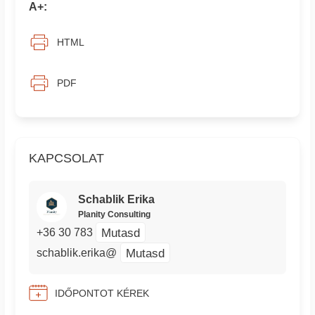
A+:
HTML
PDF
KAPCSOLAT
Schablik Erika
Planity Consulting
Mutasd
+36 30 783
Mutasd
schablik.erika@
IDŐPONTOT KÉREK