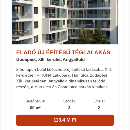
ELADÓ ÚJ ÉPÍTÉSŰ TÉGLALAKÁS
Budapest, XIII. kerület, Angyalföld
2 hónapon belül költözhető új építésű lakások a XIII.
kerületben – HUN4 Lakópark, Hun utca Budapest
XIII. kerületében, Angyalföld dinamikusan fejlődő
részén, a Hun utca és Csata utca sarkán kínálunk ...
Belső terület
Szobák
Emelet
60 m²
3
2
113.4 M Ft