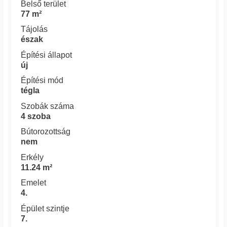
Belső terület
77 m²
Tájolás
észak
Építési állapot
új
Építési mód
tégla
Szobák száma
4 szoba
Bútorozottság
nem
Erkély
11.24 m²
Emelet
4.
Épület szintje
7.