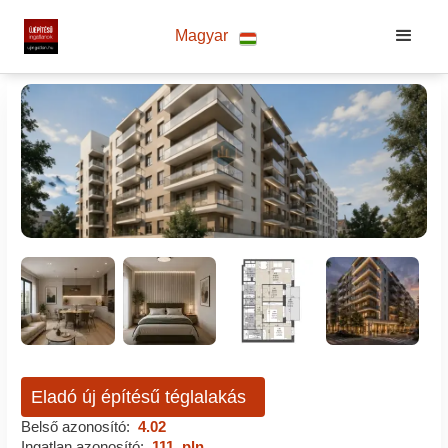
Magyar
Eladó új építésű téglalakás
Belső azonosító:
4.02
Ingatlan azonosító:
111_pln