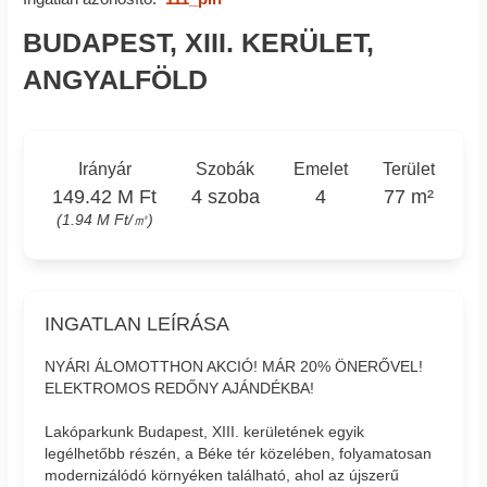
BUDAPEST, XIII. KERÜLET,
ANGYALFÖLD
Irányár
Szobák
Emelet
Terület
149.42 M Ft
4 szoba
4
77 m²
(1.94 M Ft/㎡)
INGATLAN LEÍRÁSA
NYÁRI ÁLOMOTTHON AKCIÓ! MÁR 20% ÖNERŐVEL!
ELEKTROMOS REDŐNY AJÁNDÉKBA!
Lakóparkunk Budapest, XIII. kerületének egyik
legélhetőbb részén, a Béke tér közelében, folyamatosan
modernizálódó környéken található, ahol az újszerű