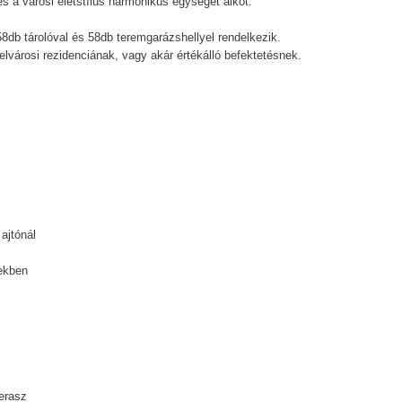
s a városi életstílus harmonikus egységet alkot.
8db tárolóval és 58db teremgarázshellyel rendelkezik.
belvárosi rezidenciának, vagy akár értékálló befektetésnek.
ajtónál
tekben
erasz