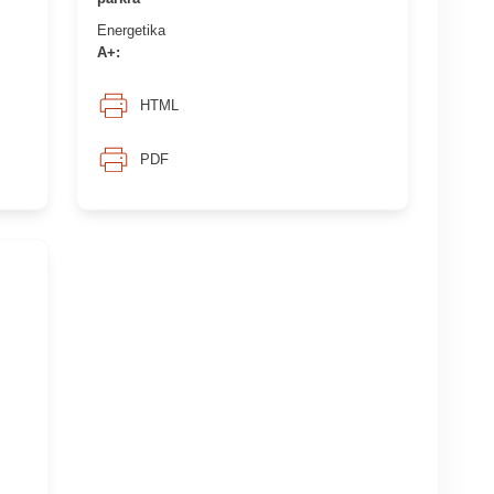
Energetika
A+:
HTML
PDF