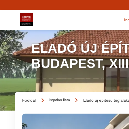
In
ELADÓ ÚJ ÉPÍ
BUDAPEST, XII
Főoldal
Eladó új építésű téglalak
Ingatlan lista