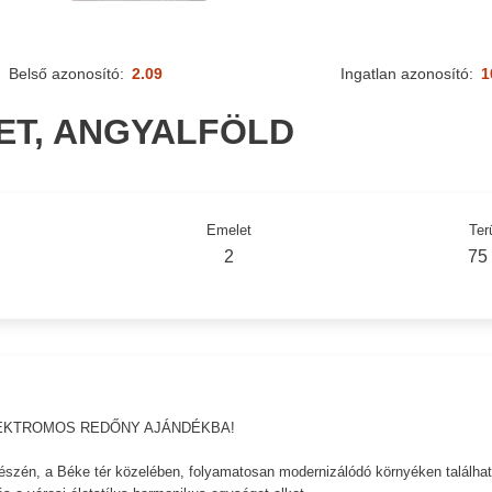
Belső azonosító:
2.09
Ingatlan azonosító:
1
LET, ANGYALFÖLD
Emelet
Ter
2
75
LEKTROMOS REDŐNY AJÁNDÉKBA!
részén, a Béke tér közelében, folyamatosan modernizálódó környéken találhat