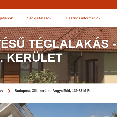
gatlanok
Szolgáltatások
Hasznos információk
TÉSŰ TÉGLALAKÁS -
I. KERÜLET
ás
Budapest, XIII. kerület, Angyalföld, 139.83 M Ft