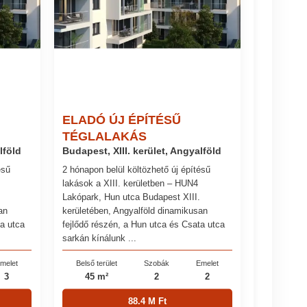
ELADÓ ÚJ ÉPÍTÉSŰ
TÉGLALAKÁS
lföld
Budapest, XIII. kerület, Angyalföld
ésű
2 hónapon belül költözhető új építésű
lakások a XIII. kerületben – HUN4
Lakópark, Hun utca Budapest XIII.
an
kerületében, Angyalföld dinamikusan
ta utca
fejlődő részén, a Hun utca és Csata utca
sarkán kínálunk ...
melet
Belső terület
Szobák
Emelet
3
45 m²
2
2
88.4 M Ft