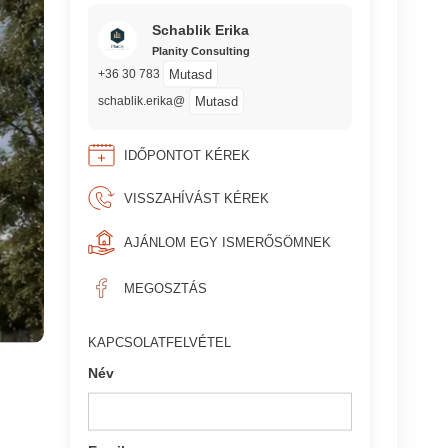
Schablik Erika
Planity Consulting
Mutasd
+36 30 783
Mutasd
schablik.erika@
IDŐPONTOT KÉREK
VISSZAHÍVÁST KÉREK
AJÁNLOM EGY ISMERŐSÖMNEK
MEGOSZTÁS
KAPCSOLATFELVÉTEL
Név