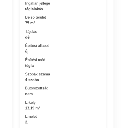
Ingatlan jellege
téglalakás
Belső terület
75 m²
Tájolás
dél
Építési állapot
új
Építési mód
tégla
Szobák száma
4 szoba
Bútorozottság
nem
Erkély
13.19 m²
Emelet
2.