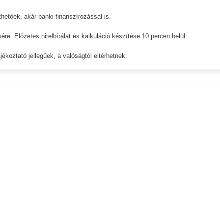
hetőek, akár banki finanszírozással is.
sére. Előzetes hitelbírálat és kalkuláció készítése 10 percen belül.
ékoztató jellegűek, a valóságtól eltérhetnek.