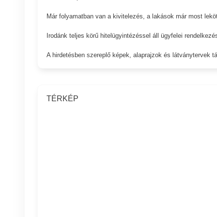
Már folyamatban van a kivitelezés, a lakások már most leköt
Irodánk teljes körű hitelügyintézéssel áll ügyfelei rendelkezé
A hirdetésben szereplő képek, alaprajzok és látványtervek táj
TÉRKÉP