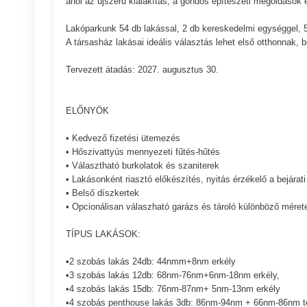
ahol az újszerű kialakítás, a gondos építészeti megoldások é
Lakóparkunk 54 db lakással, 2 db kereskedelmi egységgel, 5
A társasház lakásai ideális választás lehet első otthonnak, 
Tervezett átadás: 2027. augusztus 30.
ELŐNYÖK
• Kedvező fizetési ütemezés
• Hőszivattyús mennyezeti fűtés-hűtés
• Választható burkolatok és szaniterek
• Lakásonként riasztó előkészítés, nyitás érzékelő a bejárati 
• Belső díszkertek
• Opcionálisan válaszható garázs és tároló különböző mére
TÍPUS LAKÁSOK:
•2 szobás lakás 24db: 44nmm+8nm erkély
•3 szobás lakás 12db: 68nm-76nm+6nm-18nm erkély,
•4 szobás lakás 15db: 76nm-87nm+ 5nm-13nm erkély
•4 szobás penthouse lakás 3db: 86nm-94nm + 66nm-86nm t