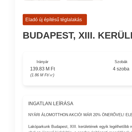
Eladó új építésű téglalakás
BUDAPEST, XIII. KERÜ
Irányár
Szobák
139.83 M Ft
4 szoba
(1.86 M Ft/㎡)
INGATLAN LEÍRÁSA
NYÁRI ÁLOMOTTHON AKCIÓ! MÁR 20% ÖNERŐVEL! E
Lakóparkunk Budapest, XIII. kerületének egyik legélhetőbb 