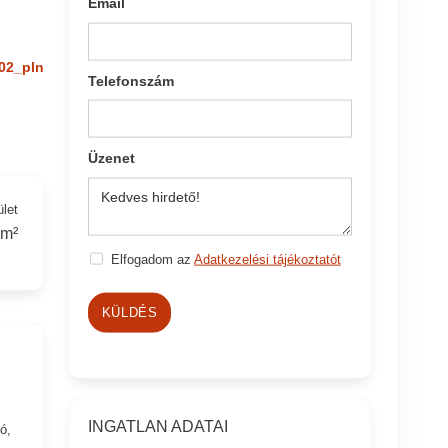
Email
02_pln
Telefonszám
Üzenet
ület
 m²
Elfogadom az
Adatkezelési tájékoztatót
KÜLDÉS
INGATLAN ADATAI
ó,