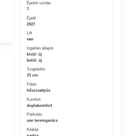
Épület szintje
7.
Épült
2027
Lift
van
Ingatlan állapot
kívül: új
belül: új
Szigetelés
15 cm
Fűtés
hőszivattyús
Komfort
duplakomfort
Parkolás
van teremgarázs
Kilátás
parkra