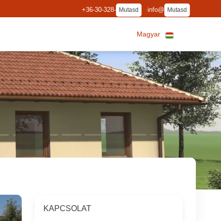
+36-30-328-
info@
Mutasd
Mutasd
Magyar
KAPCSOLAT