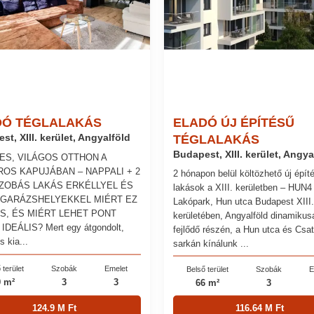
DÓ TÉGLALAKÁS
ELADÓ ÚJ ÉPÍTÉSŰ
st, XIII. kerület, Angyalföld
TÉGLALAKÁS
Budapest, XIII. kerület, Angya
ES, VILÁGOS OTTHON A
ROS KAPUJÁBAN – NAPPALI + 2
2 hónapon belül költözhető új épít
ZOBÁS LAKÁS ERKÉLLYEL ÉS
lakások a XIII. kerületben – HUN4
GARÁZSHELYEKKEL MIÉRT EZ
Lakópark, Hun utca Budapest XIII.
S, ÉS MIÉRT LEHET PONT
kerületében, Angyalföld dinamikus
DEÁLIS? Mert egy átgondolt,
fejlődő részén, a Hun utca és Csa
s kia...
sarkán kínálunk ...
 terület
Szobák
Emelet
Belső terület
Szobák
E
9 m²
3
3
66 m²
3
124.9 M Ft
116.64 M Ft