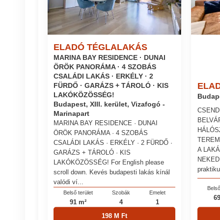
ELADÓ TÉGLALAKÁS
MARINA BAY RESIDENCE · DUNAI
ÖRÖK PANORÁMA · 4 SZOBÁS
CSALÁDI LAKÁS · ERKÉLY · 2
ELA
FÜRDŐ · GARÁZS + TÁROLÓ · KIS
LAKÓKÖZÖSSÉG!
Budape
Budapest, XIII. kerület, Vizafogó -
CSEND
Marinapart
BELVÁ
MARINA BAY RESIDENCE · DUNAI
HÁLÓS
ÖRÖK PANORÁMA · 4 SZOBÁS
TEREM
CSALÁDI LAKÁS · ERKÉLY · 2 FÜRDŐ ·
A LAKÁ
GARÁZS + TÁROLÓ · KIS
NEKED I
LAKÓKÖZÖSSÉG! For English please
praktiku
scroll down. Kevés budapesti lakás kínál
valódi ví...
Belső
Belső terület
Szobák
Emelet
6
91 m²
4
1
198 M Ft