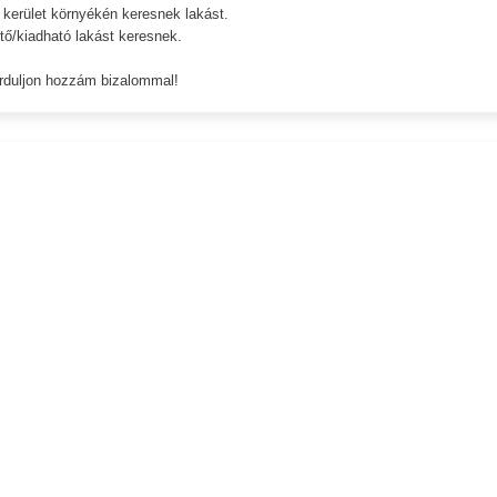
ület környékén keresnek lakást.
/kiadható lakást keresnek.
orduljon hozzám bizalommal!