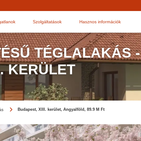
gatlanok
Szolgáltatások
Hasznos információk
TÉSŰ TÉGLALAKÁS -
I. KERÜLET
ás
Budapest, XIII. kerület, Angyalföld, 89.9 M Ft