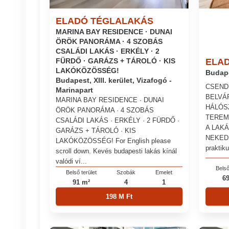
ELADÓ TÉGLALAKÁS
MARINA BAY RESIDENCE · DUNAI
ÖRÖK PANORÁMA · 4 SZOBÁS
CSALÁDI LAKÁS · ERKÉLY · 2
ELA
FÜRDŐ · GARÁZS + TÁROLÓ · KIS
LAKÓKÖZÖSSÉG!
Budape
Budapest, XIII. kerület, Vizafogó -
CSEND
Marinapart
BELVÁ
MARINA BAY RESIDENCE · DUNAI
HÁLÓS
ÖRÖK PANORÁMA · 4 SZOBÁS
TEREM
CSALÁDI LAKÁS · ERKÉLY · 2 FÜRDŐ ·
A LAKÁ
GARÁZS + TÁROLÓ · KIS
NEKED I
LAKÓKÖZÖSSÉG! For English please
praktiku
scroll down. Kevés budapesti lakás kínál
valódi ví...
Belső
Belső terület
Szobák
Emelet
6
91 m²
4
1
198 M Ft