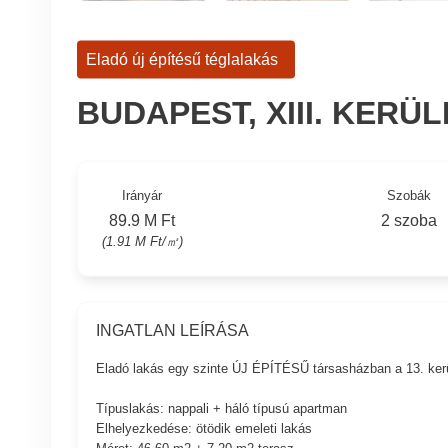
Eladó új építésű téglalakás
BUDAPEST, XIII. KERÜ
Irányár
Szobák
89.9 M Ft
2 szoba
(1.91 M Ft/㎡)
INGATLAN LEÍRÁSA
Eladó lakás egy szinte ÚJ ÉPÍTÉSŰ társasházban a 13. kerü
Típuslakás: nappali + háló típusú apartman
Elhelyezkedése: ötödik emeleti lakás