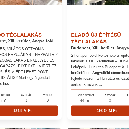
DÓ TÉGLALAKÁS
ELADÓ ÚJ ÉPÍTÉSŰ
st, XIII. kerület, Angyalföld
TÉGLALAKÁS
Budapest, XIII. kerület, Angya
ES, VILÁGOS OTTHON A
ROS KAPUJÁBAN – NAPPALI + 2
2 hónapon belül költözhető új épít
ZOBÁS LAKÁS ERKÉLLYEL ÉS
lakások a XIII. kerületben – HUN4
GARÁZSHELYEKKEL MIÉRT EZ
Lakópark, Hun utca Budapest XIII.
S, ÉS MIÉRT LEHET PONT
kerületében, Angyalföld dinamikus
DEÁLIS? Mert egy átgondolt,
fejlődő részén, a Hun utca és Csa
s kia...
sarkán kínálunk ...
 terület
Szobák
Emelet
Belső terület
Szobák
E
9 m²
3
3
66 m²
3
124.9 M Ft
116.64 M Ft