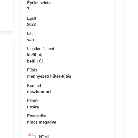
Épület szintje
7.
Épült
2022
Lift
van
Ingatlan állapot
kívül: új
belül: új
Fűtés
mennyezeti hűtés-fűtés
Komfort
összkomfort
Kilátás
utcára
Energetika
nincs megadva
HTML