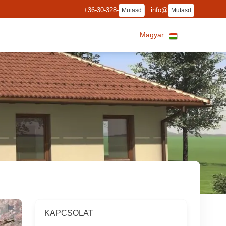
+36-30-328-
info@
Mutasd
Mutasd
Magyar
KAPCSOLAT