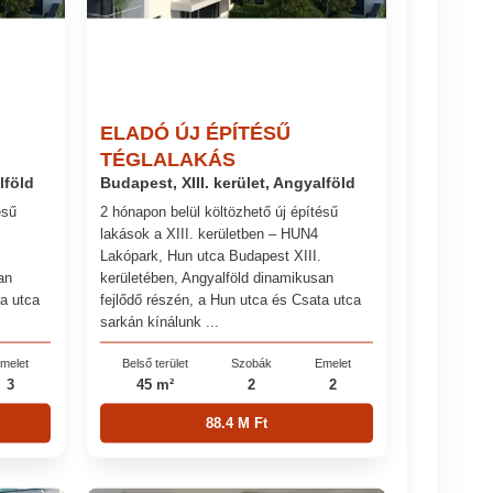
ELADÓ ÚJ ÉPÍTÉSŰ
TÉGLALAKÁS
lföld
Budapest, XIII. kerület, Angyalföld
ésű
2 hónapon belül költözhető új építésű
lakások a XIII. kerületben – HUN4
Lakópark, Hun utca Budapest XIII.
an
kerületében, Angyalföld dinamikusan
ta utca
fejlődő részén, a Hun utca és Csata utca
sarkán kínálunk ...
melet
Belső terület
Szobák
Emelet
3
45 m²
2
2
88.4 M Ft