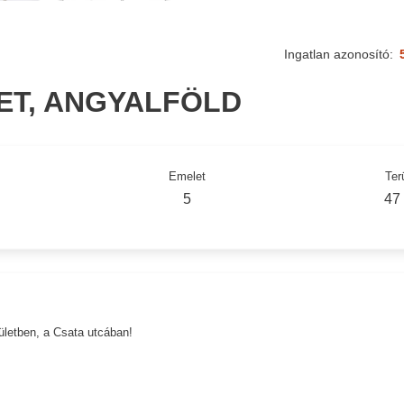
Ingatlan azonosító:
LET, ANGYALFÖLD
Emelet
Ter
5
47
letben, a Csata utcában!