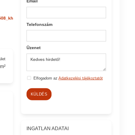
Email
508_kh
Telefonszám
Üzenet
ület
 m²
Elfogadom az
Adatkezelési tájékoztatót
KÜLDÉS
INGATLAN ADATAI