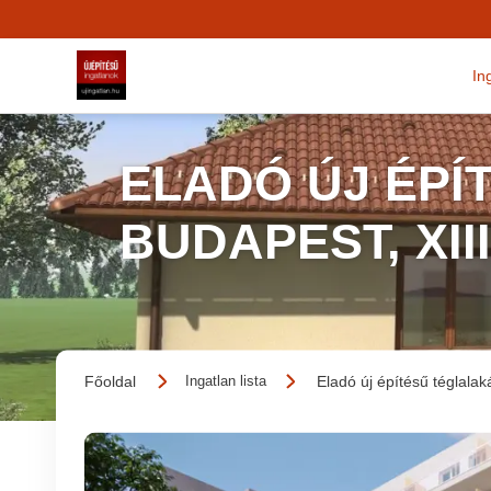
In
ELADÓ ÚJ ÉPÍ
BUDAPEST, XII
Főoldal
Eladó új építésű téglalak
Ingatlan lista