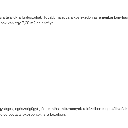
alra találjuk a fürdőszobát. Tovább haladva a közlekedőn az amerikai konyhás
ásnak van egy 7,20 m2-es erkélye.
gységek, egészségügyi-, és oktatási intézmények a közelben megtalálhatóak
letve bevásárlóközpontok is a közelben.