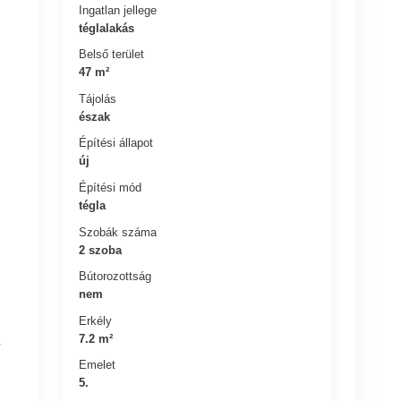
Ingatlan jellege
téglalakás
Belső terület
47 m²
Tájolás
észak
Építési állapot
új
Építési mód
tégla
Szobák száma
2 szoba
Bútorozottság
nem
Erkély
7.2 m²
.
Emelet
5.