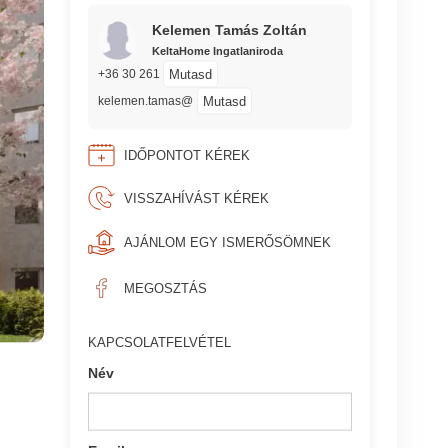
Kelemen Tamás Zoltán
KeltaHome Ingatlaniroda
Mutasd
+36 30 261
Mutasd
kelemen.tamas@
IDŐPONTOT KÉREK
VISSZAHÍVÁST KÉREK
AJÁNLOM EGY ISMERŐSÖMNEK
MEGOSZTÁS
KAPCSOLATFELVÉTEL
Név