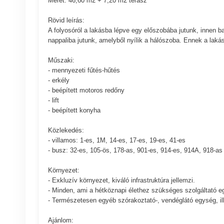
Méret: 46,60 m2 + 7,20 m2 terasz
Rövid leírás:
A folyosóról a lakásba lépve egy előszobába jutunk, innen b
nappaliba jutunk, amelyből nyílik a hálószoba. Ennek a lak
Műszaki:
- mennyezeti fűtés-hűtés
- erkély
- beépített motoros redőny
- lift
- beépített konyha
Közlekedés:
- villamos: 1-es, 1M, 14-es, 17-es, 19-es, 41-es
- busz: 32-es, 105-ös, 178-as, 901-es, 914-es, 914A, 918-as
Környezet:
- Exkluzív környezet, kiváló infrastruktúra jellemzi.
- Minden, ami a hétköznapi élethez szükséges szolgáltató e
- Természetesen egyéb szórakoztató-, vendéglátó egység, il
Ajánlom: