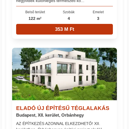
hegyvidék különleges természeti kö...
Belső terület
Szobák
Emelet
122 m²
4
3
353 M Ft
ELADÓ ÚJ ÉPÍTÉSŰ TÉGLALAKÁS
Budapest, XII. kerület, Orbánhegy
AZ ÉPÍTKEZÉS AZONNAL ELKEZDHETŐ! XII.