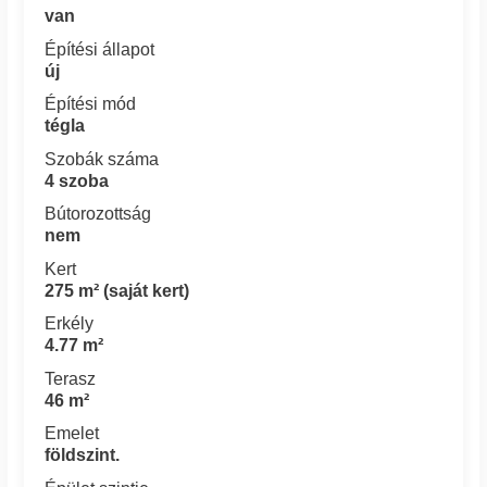
van
Építési állapot
új
Építési mód
tégla
Szobák száma
4 szoba
Bútorozottság
nem
Kert
275 m² (saját kert)
Erkély
4.77 m²
Terasz
46 m²
Emelet
földszint.