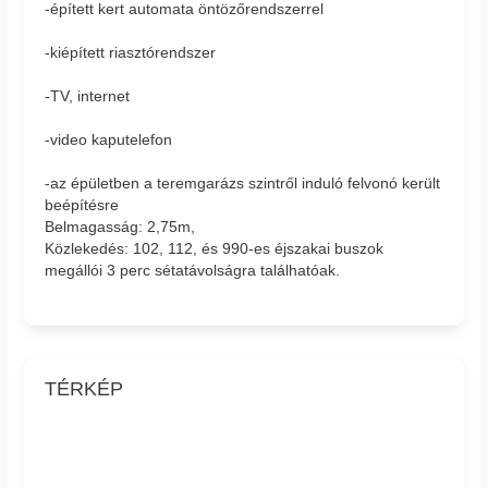
-épített kert automata öntözőrendszerrel
-kiépített riasztórendszer
-TV, internet
-video kaputelefon
-az épületben a teremgarázs szintről induló felvonó került
beépítésre
Belmagasság: 2,75m,
Közlekedés: 102, 112, és 990-es éjszakai buszok
megállói 3 perc sétatávolságra találhatóak.
TÉRKÉP