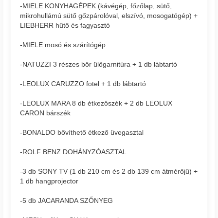
-MIELE KONYHAGÉPEK (kávégép, főzőlap, sütő,
mikrohullámú sütő gőzpárolóval, elszívó, mosogatógép) +
LIEBHERR hűtő és fagyasztó
-MIELE mosó és szárítógép
-NATUZZI 3 részes bőr ülőgarnitúra + 1 db lábtartó
-LEOLUX CARUZZO fotel + 1 db lábtartó
-LEOLUX MARA 8 db étkezőszék + 2 db LEOLUX
CARON bárszék
-BONALDO bővíthető étkező üvegasztal
-ROLF BENZ DOHÁNYZÓASZTAL
-3 db SONY TV (1 db 210 cm és 2 db 139 cm átmérőjű) +
1 db hangprojector
-5 db JACARANDA SZŐNYEG