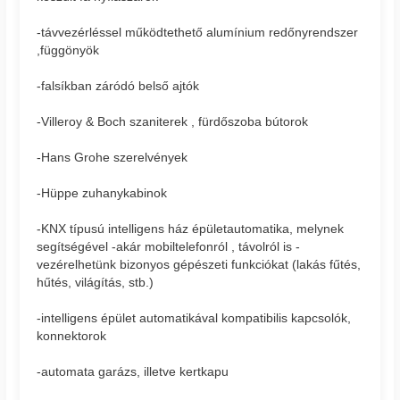
-távvezérléssel működtethető alumínium redőnyrendszer
,függönyök
-falsíkban záródó belső ajtók
-Villeroy & Boch szaniterek , fürdőszoba bútorok
-Hans Grohe szerelvények
-Hüppe zuhanykabinok
-KNX típusú intelligens ház épületautomatika, melynek
segítségével -akár mobiltelefonról , távolról is -
vezérelhetünk bizonyos gépészeti funkciókat (lakás fűtés,
hűtés, világítás, stb.)
-intelligens épület automatikával kompatibilis kapcsolók,
konnektorok
-automata garázs, illetve kertkapu