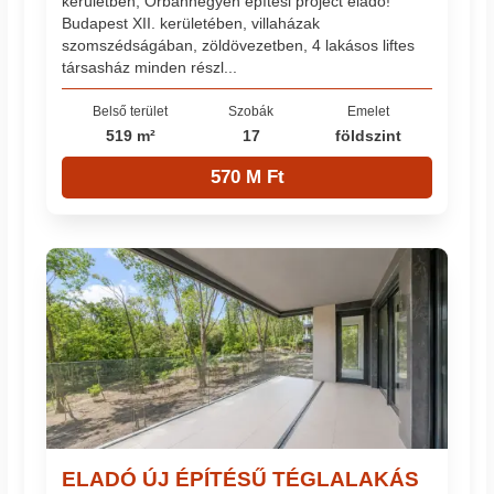
kerületben, Orbánhegyen építési project eladó!
Budapest XII. kerületében, villaházak
szomszédságában, zöldövezetben, 4 lakásos liftes
társasház minden részl...
Belső terület
Szobák
Emelet
519 m²
17
földszint
570 M Ft
ELADÓ ÚJ ÉPÍTÉSŰ TÉGLALAKÁS