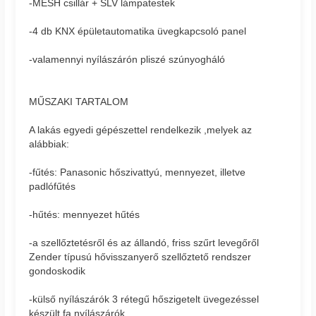
-MESH csillár + SLV lámpatestek
-4 db KNX épületautomatika üvegkapcsoló panel
-valamennyi nyílászárón pliszé szúnyogháló
MŰSZAKI TARTALOM
A lakás egyedi gépészettel rendelkezik ,melyek az
alábbiak:
-fűtés: Panasonic hőszivattyú, mennyezet, illetve
padlófűtés
-hűtés: mennyezet hűtés
-a szellőztetésről és az állandó, friss szűrt levegőről
Zender típusú hővisszanyerő szellőztető rendszer
gondoskodik
-külső nyílászárók 3 rétegű hőszigetelt üvegezéssel
készült fa nyílászárók