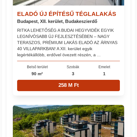
ELADÓ ÚJ ÉPÍTÉSŰ TÉGLALAKÁS
Budapest, XII. kerület, Budakeszierdő
RITKA LEHETŐSÉG A BUDAI HEGYVIDÉK EGYIK
LEGNÍVÓSABB ÚJ FEJLESZTÉSÉBEN – NAGY
TERASZOS, PRÉMIUM LAKÁS ELADÓ AZ ÁRNYAS
40 VILLAPARKBAN! A XII. kerület egyik
legértékállóbb, erdővel övezett részén, a ...
Belső terület
Szobák
Emelet
90 m²
3
1
258 M Ft