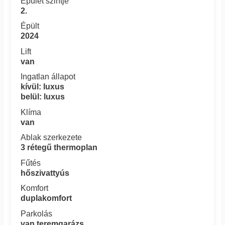
Épület szintje
2.
Épült
2024
Lift
van
Ingatlan állapot
kívül: luxus
belül: luxus
Klíma
van
Ablak szerkezete
3 rétegű thermoplan
Fűtés
hőszivattyús
Komfort
duplakomfort
Parkolás
van teremgarázs