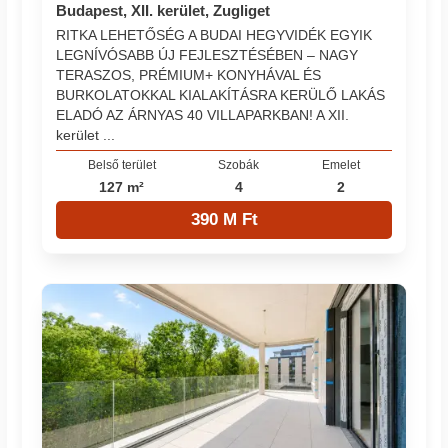
Budapest, XII. kerület, Zugliget
RITKA LEHETŐSÉG A BUDAI HEGYVIDÉK EGYIK
LEGNÍVÓSABB ÚJ FEJLESZTÉSÉBEN – NAGY
TERASZOS, PRÉMIUM+ KONYHÁVAL ÉS
BURKOLATOKKAL KIALAKÍTÁSRA KERÜLŐ LAKÁS
ELADÓ AZ ÁRNYAS 40 VILLAPARKBAN! A XII.
kerület ...
Belső terület
Szobák
Emelet
127 m²
4
2
390 M Ft