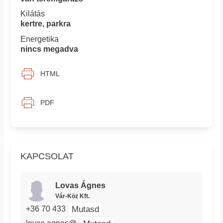
Kilátás
kertre, parkra
Energetika
nincs megadva
HTML
PDF
KAPCSOLAT
Lovas Ágnes
Vár-Köz Kft.
Mutasd
+36 70 433