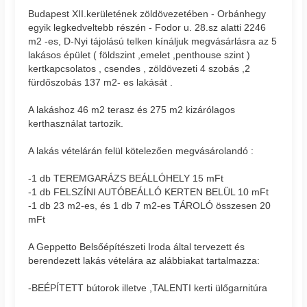
Budapest XII.kerületének zöldövezetében - Orbánhegy
egyik legkedveltebb részén - Fodor u. 28.sz alatti 2246
m2 -es, D-Nyi tájolású telken kínáljuk megvásárlásra az 5
lakásos épület ( földszint ,emelet ,penthouse szint )
kertkapcsolatos , csendes , zöldövezeti 4 szobás ,2
fürdőszobás 137 m2- es lakását .
A lakáshoz 46 m2 terasz és 275 m2 kizárólagos
kerthasználat tartozik.
A lakás vételárán felül kötelezően megvásárolandó :
-1 db TEREMGARÁZS BEÁLLÓHELY 15 mFt
-1 db FELSZÍNI AUTÓBEÁLLÓ KERTEN BELÜL 10 mFt
-1 db 23 m2-es, és 1 db 7 m2-es TÁROLÓ összesen 20
mFt
A Geppetto Belsőépítészeti Iroda által tervezett és
berendezett lakás vételára az alábbiakat tartalmazza:
-BEÉPÍTETT bútorok illetve ,TALENTI kerti ülőgarnitúra