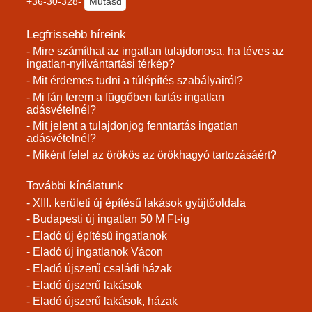
+36-30-328-
Mutasd
Legfrissebb híreink
- Mire számíthat az ingatlan tulajdonosa, ha téves az
ingatlan-nyilvántartási térkép?
- Mit érdemes tudni a túlépítés szabályairól?
- Mi fán terem a függőben tartás ingatlan
adásvételnél?
- Mit jelent a tulajdonjog fenntartás ingatlan
adásvételnél?
- Miként felel az örökös az örökhagyó tartozásáért?
További kínálatunk
- XIII. kerületi új építésű lakások gyüjtőoldala
- Budapesti új ingatlan 50 M Ft-ig
- Eladó új építésű ingatlanok
- Eladó új ingatlanok Vácon
- Eladó újszerű családi házak
- Eladó újszerű lakások
- Eladó újszerű lakások, házak