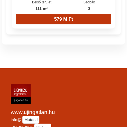
Belső terület
Szobák
111 m²
3
579 M Ft
www.ujingatlan.hu
info@
Mutasd