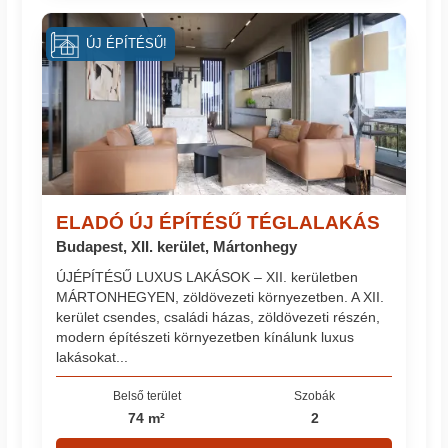
ÚJ ÉPÍTÉSŰ!
ELADÓ ÚJ ÉPÍTÉSŰ TÉGLALAKÁS
Budapest, XII. kerület, Mártonhegy
ÚJÉPÍTÉSŰ LUXUS LAKÁSOK – XII. kerületben
MÁRTONHEGYEN, zöldövezeti környezetben. A XII.
kerület csendes, családi házas, zöldövezeti részén,
modern építészeti környezetben kínálunk luxus
lakásokat...
Belső terület
Szobák
74 m²
2