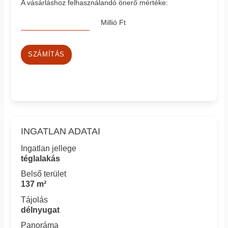
A vásárláshoz felhasználandó önerő mértéke:
Millió Ft
SZÁMÍTÁS
INGATLAN ADATAI
Ingatlan jellege
téglalakás
Belső terület
137 m²
Tájolás
délnyugat
Panoráma