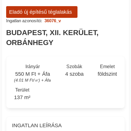
Eladó új építésű téglalakás
Ingatlan azonosító:
36076_v
BUDAPEST, XII. KERÜLET,
ORBÁNHEGY
Irányár
Szobák
Emelet
550 M Ft + Áfa
4 szoba
földszint
(4.01 M Ft/㎡) + Áfa
Terület
137 m²
INGATLAN LEÍRÁSA