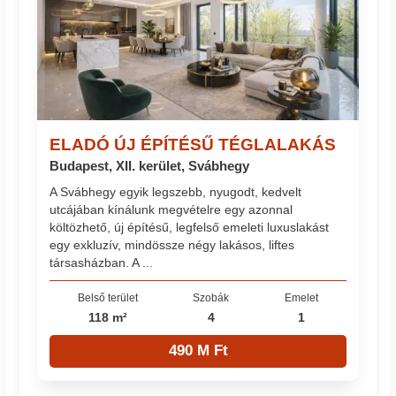
ELADÓ ÚJ ÉPÍTÉSŰ TÉGLALAKÁS
Budapest, XII. kerület, Svábhegy
A Svábhegy egyik legszebb, nyugodt, kedvelt
utcájában kínálunk megvételre egy azonnal
költözhető, új építésű, legfelső emeleti luxuslakást
egy exkluzív, mindössze négy lakásos, liftes
társasházban. A ...
Belső terület
Szobák
Emelet
118 m²
4
1
490 M Ft