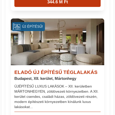
344.6 M Ft
ÚJ ÉPÍTÉSŰ!
ELADÓ ÚJ ÉPÍTÉSŰ TÉGLALAKÁS
Budapest, XII. kerület, Mártonhegy
ÚJÉPÍTÉSŰ LUXUS LAKÁSOK – XII. kerületben
MÁRTONHEGYEN, zöldövezeti környezetben. A XII.
kerület csendes, családi házas, zöldövezeti részén,
modern építészeti környezetben kínálunk luxus
lakásokat...