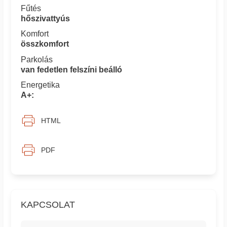
Fűtés
hőszivattyús
Komfort
összkomfort
Parkolás
van fedetlen felszíni beálló
Energetika
A+:
HTML
PDF
KAPCSOLAT