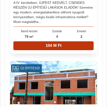
A IV. kerületben, ÚJPEST KEDVELT, CSENDES
RÉSZÉN ÚJ ÉPÍTÉSŰ LAKÁSOK ELADÓK! Szeretne
egy modern, energiatakarékos otthont nyugodt
környezetben, mégis kiváló infrastruktúra mellett?
Most megtalálha...
Belső terület
Szobák
Emelet
79 m²
4
2
104 M Ft
ÚJ ÉPÍTÉSŰ!