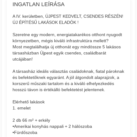
INGATLAN LEÍRÁSA
A IV. kerületben, ÚJPEST KEDVELT, CSENDES RÉSZÉN!
ÚJ ÉPÍTÉSŰ LAKÁSOK ELADÓK !
Szeretne egy modern, energiatakarékos otthont nyugodt
környezetben, mégis kiváló infrastruktúra mellett?
Most megtalálhatja új otthonát egy mindössze 5 lakásos
társasházban Újpest egyik csendes, családbarát
utcájában!
A társasház ideális választás családoknak, fiatal pároknak
és befektetőknek egyaránt. A jól átgondolt alaprajzok, a
korszerű műszaki tartalom és a kiváló elhelyezkedés
hosszú távon is értékálló befektetést jelentenek.
Elérhető lakások
1. emelet
2 db 66 m² + erkély
•Amerikai konyhás nappali + 2 hálószoba
•Fürdőszoba