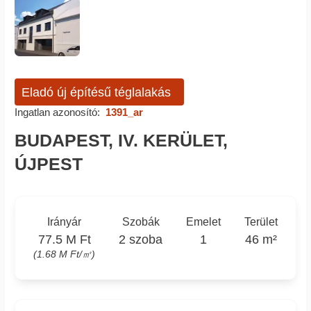
Eladó új építésű téglalakás
Ingatlan azonosító:
1391_ar
BUDAPEST, IV. KERÜLET,
ÚJPEST
Irányár
Szobák
Emelet
Terület
77.5 M Ft
2 szoba
1
46 m²
(1.68 M Ft/㎡)