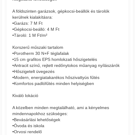
A földszinten garázsok, gépkocsi-beállók és tárolók
kerülnek kialakításra:
•Garázs: 7 M Ft
•Gépkocsi-beálló: 4 M Ft
•Tároló: 1 M Ft/m²
Korszerű műszaki tartalom
•Porotherm 30 N+F téglafalak
•15 cm grafitos EPS homlokzati hőszigetelés
•Antracit színű, rejtett redőnytokos műanyag nyílászárók
•Hőszigetelt üvegezés
•Modern, energiatakarékos hőszivattyús fűtés
•Komfortos padlófűtés minden helyiségben
Kiváló lokáció
A közelben minden megtalálható, ami a kényelmes
mindennapokhoz szükséges:
•Bevásárlási lehetőségek
•Óvoda és iskola
•Orvosi rendelő