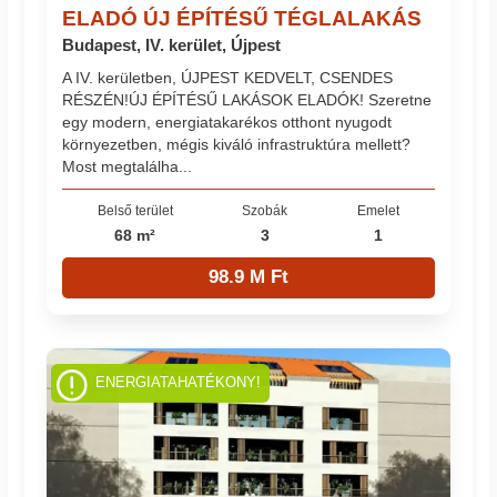
ELADÓ ÚJ ÉPÍTÉSŰ TÉGLALAKÁS
Budapest, IV. kerület, Újpest
A IV. kerületben, ÚJPEST KEDVELT, CSENDES
RÉSZÉN!ÚJ ÉPÍTÉSŰ LAKÁSOK ELADÓK! Szeretne
egy modern, energiatakarékos otthont nyugodt
környezetben, mégis kiváló infrastruktúra mellett?
Most megtalálha...
Belső terület
Szobák
Emelet
68 m²
3
1
98.9 M Ft
ENERGIATAHATÉKONY!