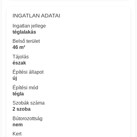
INGATLAN ADATAI
Ingatlan jellege
téglalakás
Belső terület
46 m²
Tájolás
észak
Építési állapot
új
Építési mód
tégla
Szobák száma
2 szoba
Bútorozottság
nem
Kert