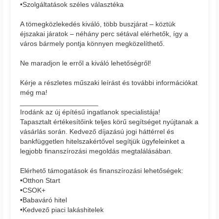
•Szolgáltatások széles választéka
A tömegközlekedés kiváló, több buszjárat – köztük
éjszakai járatok – néhány perc sétával elérhetők, így a
város bármely pontja könnyen megközelíthető.
Ne maradjon le erről a kiváló lehetőségről!
Kérje a részletes műszaki leírást és további információkat
még ma!
____________________
Irodánk az új építésű ingatlanok specialistája!
Tapasztalt értékesítőink teljes körű segítséget nyújtanak a
vásárlás során. Kedvező díjazású jogi háttérrel és
bankfüggetlen hitelszakértővel segítjük ügyfeleinket a
legjobb finanszírozási megoldás megtalálásában.
Elérhető támogatások és finanszírozási lehetőségek:
•Otthon Start
•CSOK+
•Babaváró hitel
•Kedvező piaci lakáshitelek