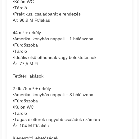
•Külön WC
•Tároló
•Praktikus, családbarát elrendezés
Ár: 98,9 M Ft/lakás
44 m² + erkély
•Amerikai konyhás nappali + 1 hálószoba
•Fürdőszoba
•Tároló
•Ideális első otthonnak vagy befektetésnek
Ár: 77,5 M Ft
Tetőtéri lakások
2 db 75 m² + erkély
•Amerikai konyhás nappali + 3 hálószoba
•Fürdőszoba
•Külön WC
•Tároló
•Tágas életterek nagyobb családok számára
Ár: 104 M Ft/lakás
Kiegészítő lehetőségek