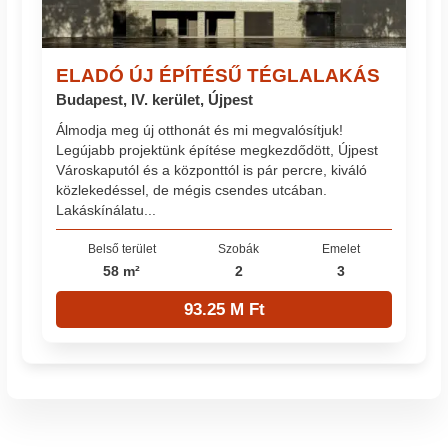
ELADÓ ÚJ ÉPÍTÉSŰ TÉGLALAKÁS
Budapest, IV. kerület, Újpest
Álmodja meg új otthonát és mi megvalósítjuk!
Legújabb projektünk építése megkezdődött, Újpest
Városkaputól és a központtól is pár percre, kiváló
közlekedéssel, de mégis csendes utcában.
Lakáskínálatu...
Belső terület
Szobák
Emelet
58 m²
2
3
93.25 M Ft