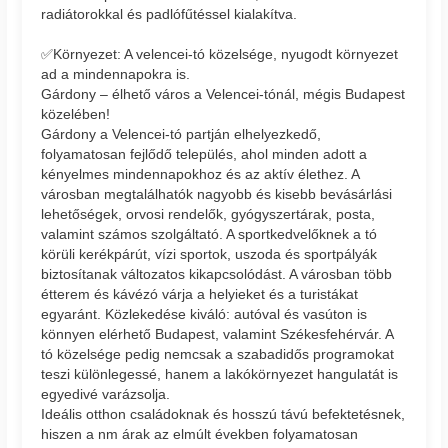
radiátorokkal és padlófűtéssel kialakítva.
✅Környezet: A velencei-tó közelsége, nyugodt környezet
ad a mindennapokra is.
Gárdony – élhető város a Velencei-tónál, mégis Budapest
közelében!
Gárdony a Velencei-tó partján elhelyezkedő,
folyamatosan fejlődő település, ahol minden adott a
kényelmes mindennapokhoz és az aktív élethez. A
városban megtalálhatók nagyobb és kisebb bevásárlási
lehetőségek, orvosi rendelők, gyógyszertárak, posta,
valamint számos szolgáltató. A sportkedvelőknek a tó
körüli kerékpárút, vízi sportok, uszoda és sportpályák
biztosítanak változatos kikapcsolódást. A városban több
étterem és kávézó várja a helyieket és a turistákat
egyaránt. Közlekedése kiváló: autóval és vasúton is
könnyen elérhető Budapest, valamint Székesfehérvár. A
tó közelsége pedig nemcsak a szabadidős programokat
teszi különlegessé, hanem a lakókörnyezet hangulatát is
egyedivé varázsolja.
Ideális otthon családoknak és hosszú távú befektetésnek,
hiszen a nm árak az elmúlt években folyamatosan