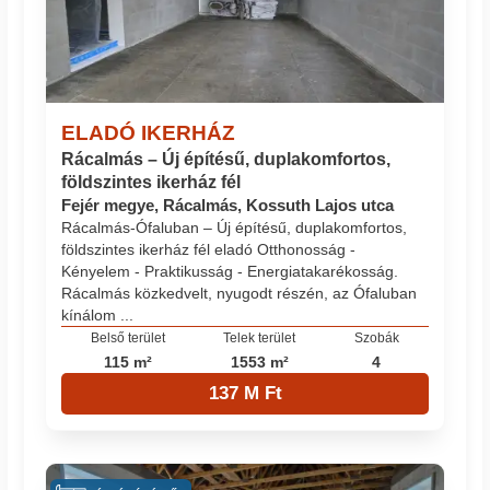
ELADÓ IKERHÁZ
Rácalmás – Új építésű, duplakomfortos,
földszintes ikerház fél
Fejér megye, Rácalmás, Kossuth Lajos utca
Rácalmás-Ófaluban – Új építésű, duplakomfortos,
földszintes ikerház fél eladó Otthonosság -
Kényelem - Praktikusság - Energiatakarékosság.
Rácalmás közkedvelt, nyugodt részén, az Ófaluban
kínálom ...
Belső terület
Telek terület
Szobák
115 m²
1553 m²
4
137 M Ft