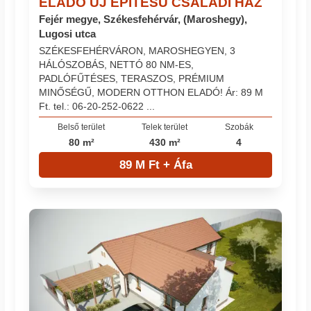
ELADÓ ÚJ ÉPÍTÉSŰ CSALÁDI HÁZ
Fejér megye, Székesfehérvár, (Maroshegy),
Lugosi utca
SZÉKESFEHÉRVÁRON, MAROSHEGYEN, 3
HÁLÓSZOBÁS, NETTÓ 80 NM-ES,
PADLÓFŰTÉSES, TERASZOS, PRÉMIUM
MINŐSÉGŰ, MODERN OTTHON ELADÓ! Ár: 89 M
Ft. tel.: 06-20-252-0622 ...
Belső terület
Telek terület
Szobák
80 m²
430 m²
4
89 M Ft + Áfa