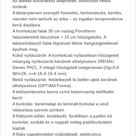
Az átadás kulcsrakész állapotban, bútorozás nélkül
történik.
A látványterven szereplő füvesítés, kertrendezés, kerítés,
viacolor nem tartozik az árba – az ingatlan tereprendezve
kerül átadásra.
A homlokzati falak 30 cm vastag Porotherm
falazóelemből készülnek + 15 cm hőszigetelés. A
lakáselválasztó falak légréssel illetve hangszigeteléssel
épülnek meg.
Külső nyílászárók: A homlokzati nyílásokban hőszigetelt
műanyag nyílászárók kerülnek elhelyezésre (REHAU
Geneo PHZ), 3 rétegű hőszigetelt üvegezéssel (Ug=0,6
W/m2K, v=4-16-4-16-4 mm).
Belső nyílászárók: felületkezelt fa beltéri ajtók kerülnek
elhelyezésre (OPTIMA Forma).
A tetőszerkezetre barna színű betoncserép tetőfedés
kerül
A burkolás: kerámialap és laminált burkolat a vevő
választása szerinti színben.
A földszinti előtér, közlekedő, fürdőkben a padlón kő
burkolat, szobák és a nappali meleg padóburkolatot
kaptak.
A fűtés napelemekkel működtetett, elektromos