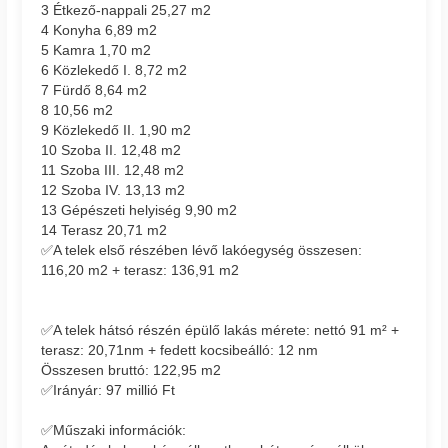
3 Étkező-nappali 25,27 m2
4 Konyha 6,89 m2
5 Kamra 1,70 m2
6 Közlekedő I. 8,72 m2
7 Fürdő 8,64 m2
8 10,56 m2
9 Közlekedő II. 1,90 m2
10 Szoba II. 12,48 m2
11 Szoba III. 12,48 m2
12 Szoba IV. 13,13 m2
13 Gépészeti helyiség 9,90 m2
14 Terasz 20,71 m2
✅A telek első részében lévő lakóegység összesen:
116,20 m2 + terasz: 136,91 m2
✅A telek hátsó részén épülő lakás mérete: nettó 91 m² +
terasz: 20,71nm + fedett kocsibeálló: 12 nm
Összesen bruttó: 122,95 m2
✅Irányár: 97 millió Ft
✅Műszaki információk: