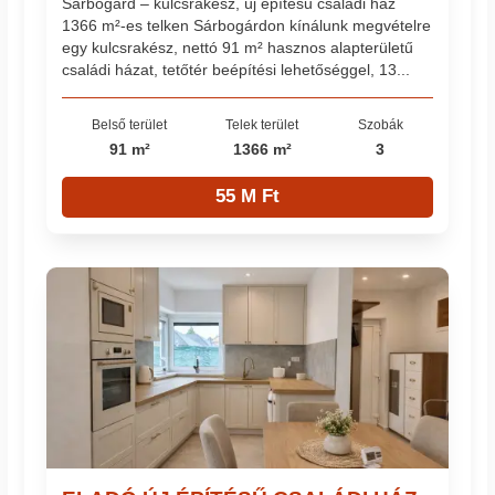
Sárbogárd – kulcsrakész, új építésű családi ház
1366 m²-es telken Sárbogárdon kínálunk megvételre
egy kulcsrakész, nettó 91 m² hasznos alapterületű
családi házat, tetőtér beépítési lehetőséggel, 13...
Belső terület
Telek terület
Szobák
91 m²
1366 m²
3
55 M Ft