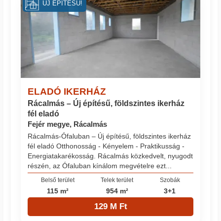
ÚJ ÉPÍTÉSŰ!
ELADÓ IKERHÁZ
Rácalmás – Új építésű, földszintes ikerház
fél eladó
Fejér megye, Rácalmás
Rácalmás-Ófaluban – Új építésű, földszintes ikerház
fél eladó Otthonosság - Kényelem - Praktikusság -
Energiatakarékosság. Rácalmás közkedvelt, nyugodt
részén, az Ófaluban kínálom megvételre ezt...
Belső terület
Telek terület
Szobák
115 m²
954 m²
3+1
129 M Ft