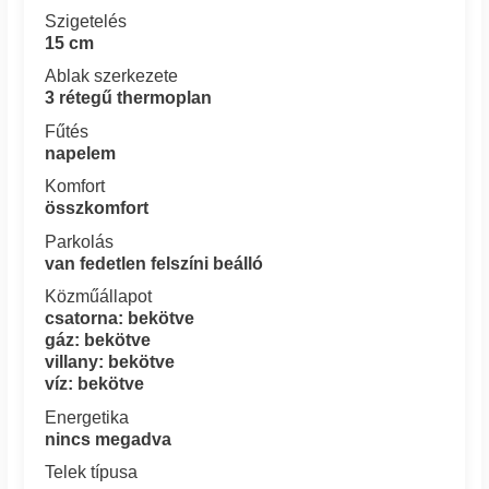
Szigetelés
15 cm
Ablak szerkezete
3 rétegű thermoplan
Fűtés
napelem
Komfort
összkomfort
Parkolás
van fedetlen felszíni beálló
Közműállapot
csatorna: bekötve
gáz: bekötve
villany: bekötve
víz: bekötve
Energetika
nincs megadva
Telek típusa