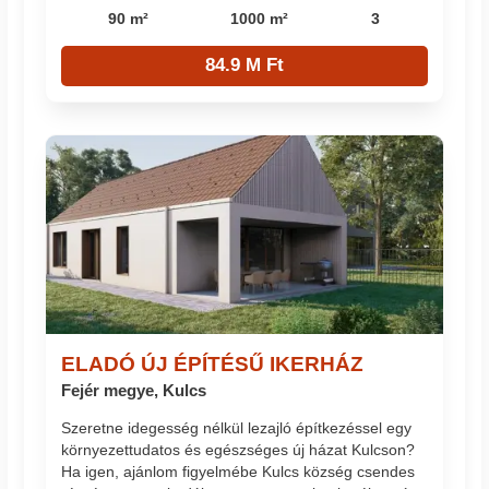
90 m²
1000 m²
3
84.9 M Ft
ELADÓ ÚJ ÉPÍTÉSŰ IKERHÁZ
Fejér megye, Kulcs
Szeretne idegesség nélkül lezajló építkezéssel egy
környezettudatos és egészséges új házat Kulcson?
Ha igen, ajánlom figyelmébe Kulcs község csendes