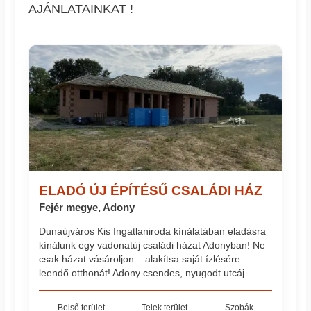
AJÁNLATAINKAT !
ELADÓ ÚJ ÉPÍTÉSŰ CSALÁDI HÁZ
Fejér megye, Adony
Dunaújváros Kis Ingatlaniroda kínálatában eladásra
kínálunk egy vadonatúj családi házat Adonyban! Ne
csak házat vásároljon – alakítsa saját ízlésére
leendő otthonát! Adony csendes, nyugodt utcáj...
Belső terület
Telek terület
Szobák