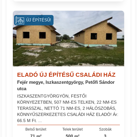
ÚJ ÉPÍTÉSŰ!
ELADÓ ÚJ ÉPÍTÉSŰ CSALÁDI HÁZ
Fejér megye, Iszkaszentgyörgy, Petőfi Sándor
utca
ISZKASZENTGYÖRGYÖN, FESTŐI
KÖRNYEZETBEN, 507 NM-ES TELKEN, 22 NM-ES
TERASSZAL, NETTÓ 71 NM-ES, 2 HÁLÓSZOBÁS,
KÖNNYŰSZERKEZETES CSALÁDI HÁZ ELADÓ! Ár:
66.5 M Ft. ...
Belső terület
Telek terület
Szobák
71 m²
500 m²
3