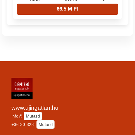
66.5 M Ft
www.ujingatlan.hu
info@
Mutasd
+36-30-328-
Mutasd