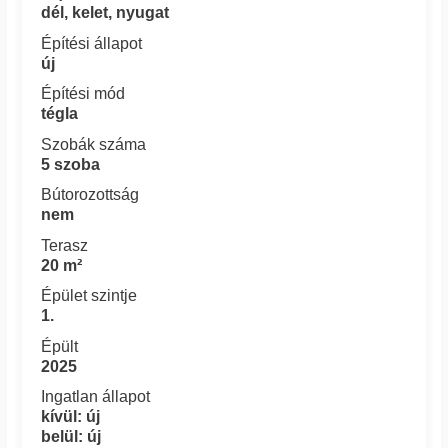
dél, kelet, nyugat
Építési állapot
új
Építési mód
tégla
Szobák száma
5 szoba
Bútorozottság
nem
Terasz
20 m²
Épület szintje
1.
Épült
2025
Ingatlan állapot
kívül: új
belül: új