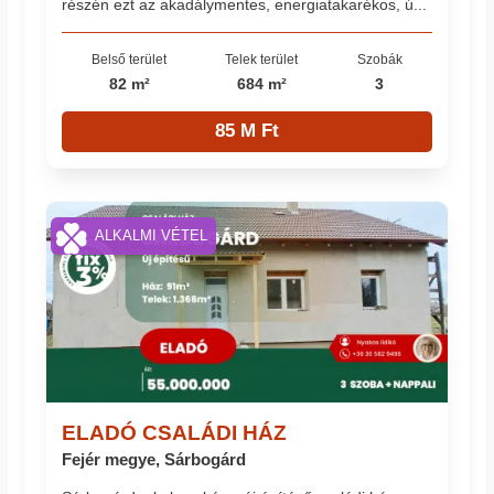
részén ezt az akadálymentes, energiatakarékos, ú...
Belső terület
Telek terület
Szobák
82 m²
684 m²
3
85 M Ft
ALKALMI VÉTEL
ELADÓ CSALÁDI HÁZ
Fejér megye, Sárbogárd