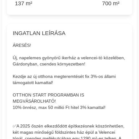
137 m²
700 m²
INGATLAN LEÍRÁSA
ÁRESÉS!
Új, napelemes gyönyörű ikerház a velencei-tó közelében,
Gárdonyban, csendes környezetben!
Kezdje az új otthona megteremtését fix 3%-os állami
támogatott kamattal!
OTTHON START PROGRAMBAN IS
MEGVÁSÁROLHATÓ!
10% önrész, max 50 millió Ft hitel 3% kamattal!
✅A 2025 őszén elkezdődött építkezésnek köszönhetően,
két magas minőségű földszintes ház épül a Velencei
tónál, csendes mellékutcában egy 1290 m²-es telken. A