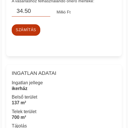
A vásárláshoz felhasználandó önerő mértéke:
Millió Ft
SZÁMÍTÁS
INGATLAN ADATAI
Ingatlan jellege
ikerház
Belső terület
137 m²
Telek terület
700 m²
Tájolás