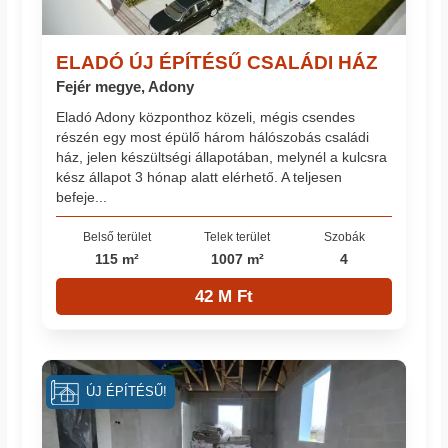
ELADÓ ÚJ ÉPÍTÉSŰ CSALÁDI HÁZ
Fejér megye, Adony
Eladó Adony központhoz közeli, mégis csendes
részén egy most épülő három hálószobás családi
ház, jelen készültségi állapotában, melynél a kulcsra
kész állapot 3 hónap alatt elérhető. A teljesen
befeje...
Belső terület
Telek terület
Szobák
115 m²
1007 m²
4
42 M Ft
ÚJ ÉPÍTÉSŰ!