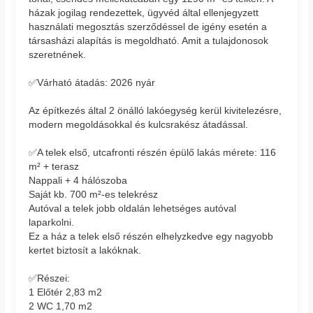
házak jogilag rendezettek, ügyvéd által ellenjegyzett
használati megosztás szerződéssel de igény esetén a
társasházi alapítás is megoldható. Amit a tulajdonosok
szeretnének.
✅Várható átadás: 2026 nyár
Az építkezés által 2 önálló lakóegység kerül kivitelezésre,
modern megoldásokkal és kulcsrakész átadással.
✅A telek első, utcafronti részén épülő lakás mérete: 116
m² + terasz
Nappali + 4 hálószoba
Saját kb. 700 m²-es telekrész
Autóval a telek jobb oldalán lehetséges autóval
laparkolni.
Ez a ház a telek első részén elhelyzkedve egy nagyobb
kertet biztosít a lakóknak.
✅Részei:
1 Előtér 2,83 m2
2 WC 1,70 m2