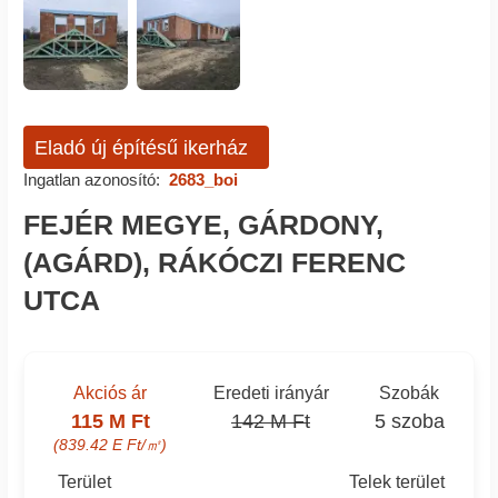
Eladó új építésű ikerház
Ingatlan azonosító:
2683_boi
FEJÉR MEGYE, GÁRDONY,
(AGÁRD), RÁKÓCZI FERENC
UTCA
Akciós ár
Eredeti irányár
Szobák
115 M Ft
142 M Ft
5 szoba
(839.42 E Ft/㎡)
Terület
Telek terület