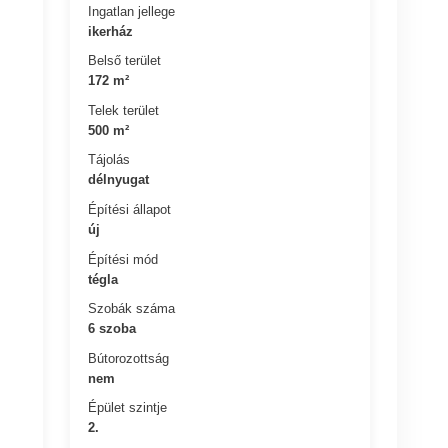
Ingatlan jellege
ikerház
Belső terület
172 m²
Telek terület
500 m²
Tájolás
délnyugat
Építési állapot
új
Építési mód
tégla
Szobák száma
6 szoba
Bútorozottság
nem
Épület szintje
2.