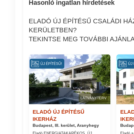
Hasonló ingatlan hírdetések
ELADÓ ÚJ ÉPÍTÉSŰ CSALÁDI HÁ
KERÜLETBEN?
TEKINTSE MEG TOVÁBBI AJÁNLA
ÚJ ÉPÍTÉSŰ!
ÚJ 
LÁTVÁNYTERV
ELADÓ ÚJ ÉPÍTÉSŰ
ELAD
IKERHÁZ
IKER
Budapest, III. kerület, Aranyhegy
Budapes
Eladó ENERGIATAKARÉKOS, ÚJ
Eladó a