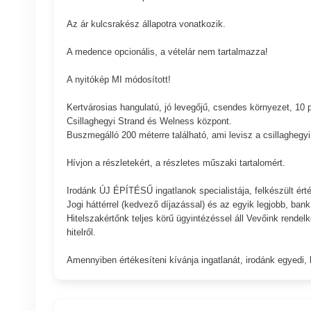
Az ár kulcsrakész állapotra vonatkozik.
A medence opcionális, a vételár nem tartalmazza!
A nyitókép MI módosított!
Kertvárosias hangulatú, jó levegőjű, csendes környezet, 10 p
Csillaghegyi Strand és Welness központ.
Buszmegálló 200 méterre található, ami levisz a csillaghegy
Hívjon a részletekért, a részletes műszaki tartalomért.
Irodánk ÚJ ÉPÍTÉSŰ ingatlanok specialistája, felkészült érté
Jogi háttérrel (kedvező díjazással) és az egyik legjobb, 
Hitelszakértőnk teljes körű ügyintézéssel áll Vevőink re
hitelről.
Amennyiben értékesíteni kívánja ingatlanát, irodánk egyedi, 