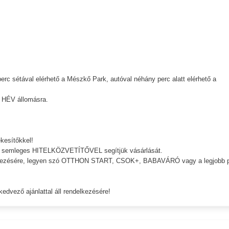
erc sétával elérhető a Mészkő Park, autóval néhány perc alatt elérhető a
i HÉV állomásra.
kesítőkkel!
bank semleges HITELKÖZVETÍTŐVEL segítjük vásárlását.
ndelkezésére, legyen szó OTTHON START, CSOK+, BABAVÁRÓ vagy a legjobb p
kedvező ajánlattal áll rendelkezésére!