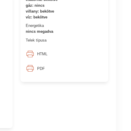
gáz: nincs
villany: bekötve
víz: bekötve
Energetika
nincs megadva
Telek típusa
HTML
PDF