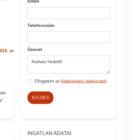
Email
Telefonszám
Üzenet
310_ar
Elfogadom az
Adatkezelési tájékoztatót
ület
KÜLDÉS
²
INGATLAN ADATAI