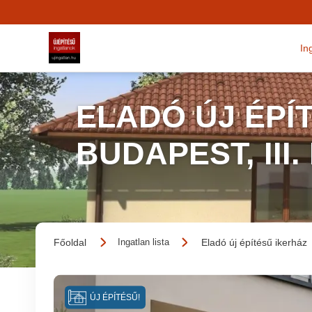
In
ELADÓ ÚJ ÉPÍT
BUDAPEST, III
Főoldal
Eladó új építésű ikerház
Ingatlan lista
ÚJ ÉPÍTÉSŰ!