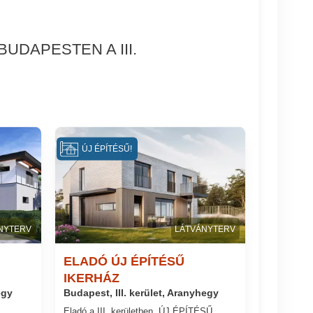
UDAPESTEN A III.
ÚJ ÉPÍTÉSŰ!
NYTERV
LÁTVÁNYTERV
ELADÓ ÚJ ÉPÍTÉSŰ
IKERHÁZ
egy
Budapest, III. kerület, Aranyhegy
Eladó a III. kerületben, ÚJ ÉPÍTÉSŰ