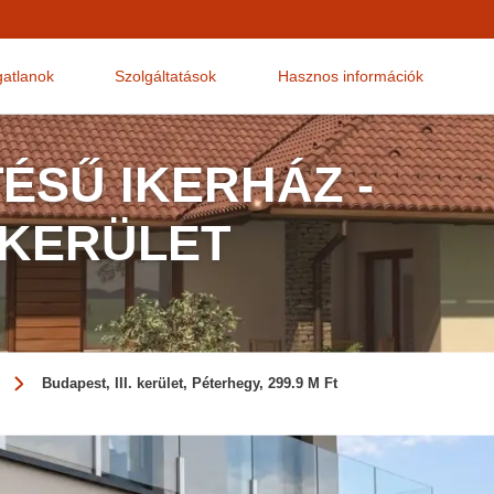
gatlanok
Szolgáltatások
Hasznos információk
ÉSŰ IKERHÁZ -
. KERÜLET
Budapest, III. kerület, Péterhegy, 299.9 M Ft