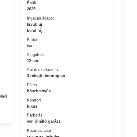
Épült
2025
Ingatlan állapot
kívül: új
belül: új
Klíma
van
Szigetelés
12 cm
Ablak szerkezete
3 rétegű thermoplan
Fűtés
hőszivattyús
iaci
Komfort
luxus
Parkolás
van önálló garázs
Közműállapot
csatorna: bekötve