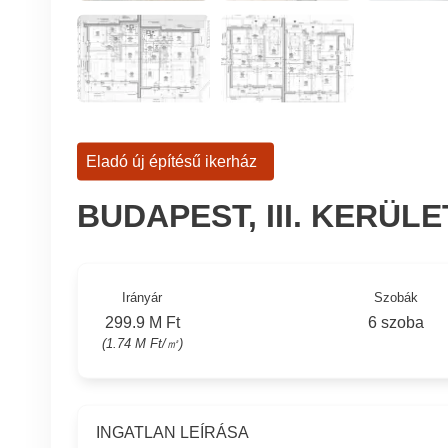
Eladó új építésű ikerház
BUDAPEST, III. KERÜL
Irányár
Szobák
299.9 M Ft
6 szoba
(1.74 M Ft/㎡)
INGATLAN LEÍRÁSA