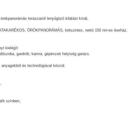
 örökpanorámás teraszairól lenyűgöző kilátást kínál.
RGIATAKARÉKOS, ÖRÖKPANORÁMÁS, kétszintes, nettó 150 nm-es ikerház,
t kielégít:
rdőszoba, gardrób, kamra, gépészeti helyiség garázs.
i anyagokból és technológiával készül.
,
afit színben,