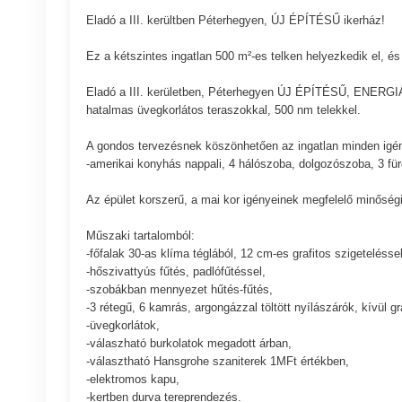
Eladó a III. kerültben Péterhegyen, ÚJ ÉPÍTÉSŰ ikerház!
Ez a kétszintes ingatlan 500 m²-es telken helyezkedik el, és
Eladó a III. kerületben, Péterhegyen ÚJ ÉPÍTÉSŰ, ENE
hatalmas üvegkorlátos teraszokkal, 500 nm telekkel.
A gondos tervezésnek köszönhetően az ingatlan minden igény
-amerikai konyhás nappali, 4 hálószoba, dolgozószoba, 3 fü
Az épület korszerű, a mai kor igényeinek megfelelő minőség
Műszaki tartalomból:
-főfalak 30-as klíma téglából, 12 cm-es grafitos szigeteléssel
-hőszivattyús fűtés, padlófűtéssel,
-szobákban mennyezet hűtés-fűtés,
-3 rétegű, 6 kamrás, argongázzal töltött nyílászárók, kívül gr
-üvegkorlátok,
-válaszható burkolatok megadott árban,
-választható Hansgrohe szaniterek 1MFt értékben,
-elektromos kapu,
-kertben durva tereprendezés.