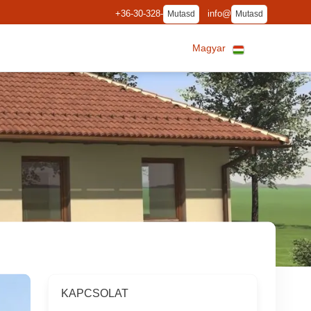
+36-30-328-
info@
Mutasd
Mutasd
Magyar
KAPCSOLAT