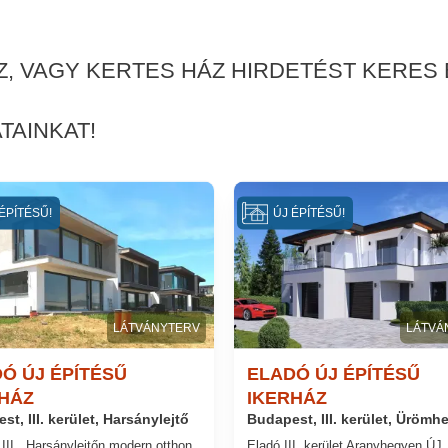
Z, VAGY KERTES HÁZ HIRDETÉST KERES B
TAINKAT!
ÉPÍTÉSŰ!
ÚJ ÉPÍTÉSŰ!
LÁTVÁNYTERV
LÁTVÁ
Ó ÚJ ÉPÍTÉSŰ
ELADÓ ÚJ ÉPÍTÉSŰ
HÁZ
IKERHÁZ
t, III. kerület, Harsánylejtő
Budapest, III. kerület, Ürömh
 III., Harsánylejtőn modern otthon
Eladó III. kerület Aranyhegyen ÚJ