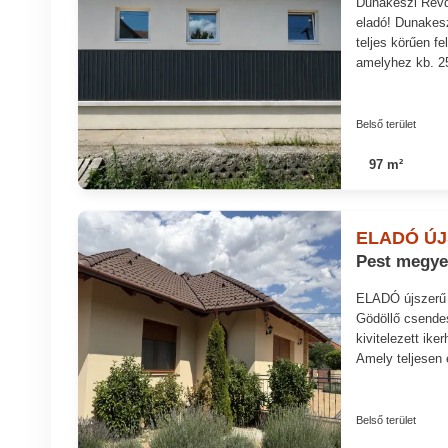
Dunakeszi Révdű
eladó! Dunakes
teljes körűen fe
amelyhez kb. 25
Belső terület
97 m²
ELADÓ ÚJ
Pest megye
ELADÓ újszerű
Gödöllő csendes
kivitelezett ike
Amely teljesen 
Belső terület