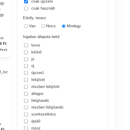
csak újszerű
egy
csak használt
s
egy
Erkély, terasz
Van
Nincs
Mindegy
Ingatlan állapota belül
yár
M Ft
luxus
 Ft/㎡)
kitűnő
jó
új
8_isz
újszerű
felújított
részben felújított
átlagos
felújítandó
részben felújítandó
szerkezetkész
épülő
r
rossz
 Ft