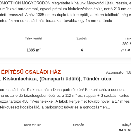
MOTTHON MOGYORÓDON Megvételre kínálunk Mogyoród Újfalu részén, 
 műszaki tartalommal, egyedi prémium kivitelezésben épült, nettó 210 nm-e
edett terasszal. A ház 1385 nm-es dupla telekre épült, a telken található még 
zintes 45 nm-es családi ház terasszal, továbbá egy 15 nm-es tároló ...
Telek terület
Szobák
Irán
280 
1385 m²
4
(1.1 M
 ÉPÍTÉSŰ CSALÁDI HÁZ
Azonosító: 40
 Kiskunlacháza, (Dunaparti üdülő), Tündér utca
dern családi ház Kiskunlacháza Duna parti részén! Kiskunlacháza csendes
na és az erdő közelségében épül ez a 112 m²-es, nappali + 3 szobás, kertes
hozzá tartozó 450 m²-es telekkel. A lakók kényelmét tovább növeli a 17 m²-es
a térkövezett kocsibeálló, a parkosított udvar és a gondozásmen...
Telek terület
Szobák
Irányá
94.9 M