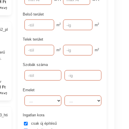
M Ft
 Ft/㎡)
Belső terület
2
2
m
m
62_pl
Telek terület
2
2
m
m
erű
,
Szobák száma
r
 Ft
Emelet
Ft/㎡)
3_hti
Ingatlan kora
csak új építésű