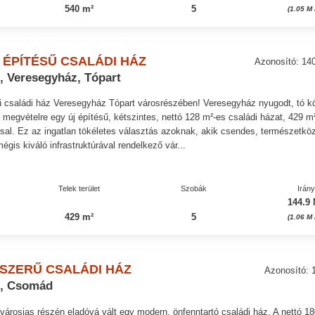
540 m²
5
(1.05 M
 ÉPÍTÉSŰ CSALÁDI HÁZ
Azonosító: 14
, Veresegyház, Tópart
ű családi ház Veresegyház Tópart városrészében! Veresegyház nyugodt, tó kö
 megvételre egy új építésű, kétszintes, nettó 128 m²-es családi házat, 429 m
zsal. Ez az ingatlan tökéletes választás azoknak, akik csendes, természetköz
égis kiváló infrastruktúrával rendelkező vár...
Telek terület
Szobák
Irán
144.9 
429 m²
5
(1.06 M
SZERŰ CSALÁDI HÁZ
Azonosító: 
e, Csomád
városias részén eladóvá vált egy modern, önfenntartó családi ház. A nettó 1