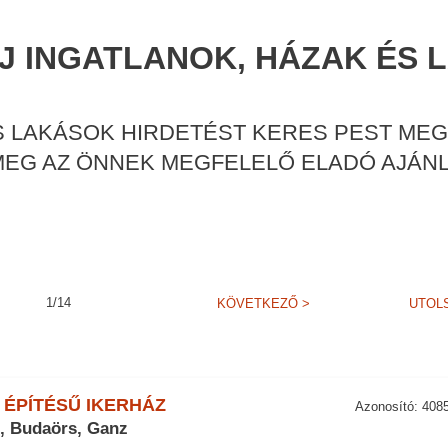
J INGATLANOK, HÁZAK ÉS
ÉS LAKÁSOK HIRDETÉST KERES PEST ME
 MEG AZ ÖNNEK MEGFELELŐ ELADÓ AJÁNL
1/14
KÖVETKEZŐ
>
UTOL
 ÉPÍTÉSŰ IKERHÁZ
Azonosító: 408
, Budaörs, Ganz