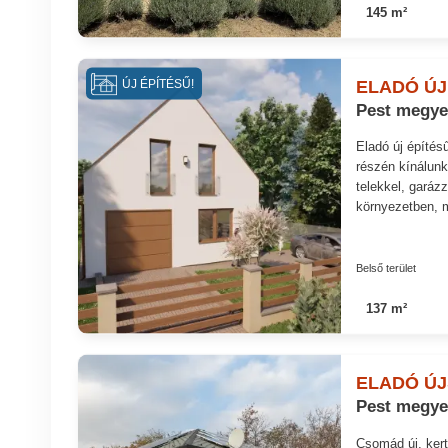
145 m²
ELADÓ ÚJ
ÚJ ÉPÍTÉSŰ!
Pest megye
Eladó új építés
részén kínálunk
telekkel, garáz
környezetben, m
Belső terület
137 m²
ELADÓ ÚJ
Pest megy
Csomád új, kert