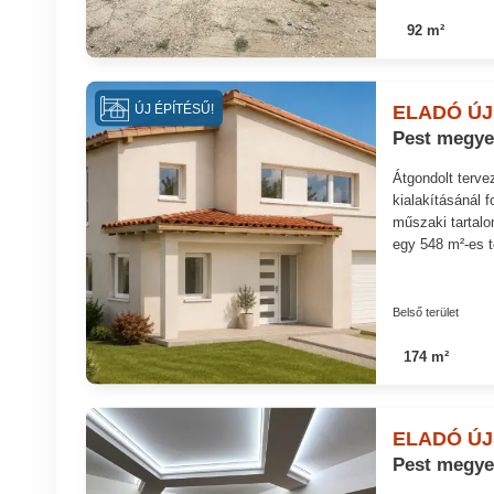
92 m²
ELADÓ ÚJ
ÚJ ÉPÍTÉSŰ!
Pest megye
Átgondolt terve
kialakításánál 
műszaki tartalo
egy 548 m²-es t
Belső terület
174 m²
ELADÓ ÚJ
Pest megye,