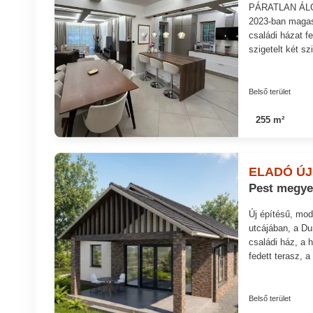
PÁRATLAN ÁLO
2023-ban magas
családi házat f
szigetelt két s
Belső terület
255 m²
ELADÓ ÚJ
Pest megye,
Új építésű, mo
utcájában, a Du
családi ház, a 
fedett terasz, 
Belső terület