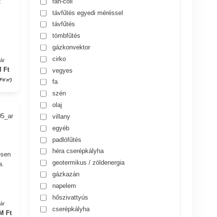
fan-coil
z
távfűtés egyedi méréssel
távfűtés
tömbfűtés
gázkonvektor
cirko
yár
 Ft
vegyes
 Ft/㎡)
fa
szén
olaj
05_ar
villany
egyéb
padlófűtés
héra cserépkályha
esen
geotermikus / zöldenergia
a.
gázkazán
napelem
hőszivattyús
yár
cserépkályha
M Ft