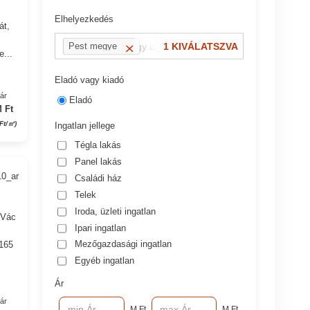
Elhelyezkedés
át,
pl.: 13 kerület vagy Eger, Dobó utca
1 KIVÁLATSZVA
Pest megye
e...
Eladó vagy kiadó
yár
Eladó
 Ft
 Ft/㎡)
Ingatlan jellege
Tégla lakás
Panel lakás
10_ar
Családi ház
Telek
Iroda, üzleti ingatlan
 Vác
Ipari ingatlan
Mezőgazdasági ingatlan
 165
Egyéb ingatlan
Ár
yár
M Ft
M Ft