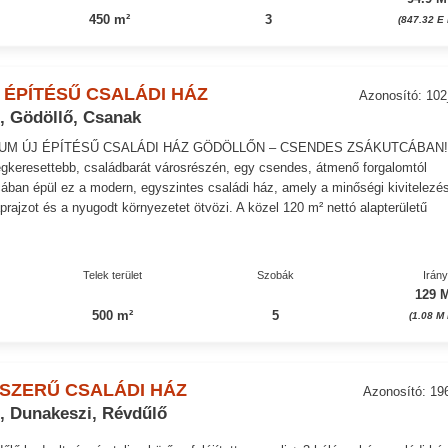
450 m²
3
(847.32 E 
 ÉPÍTÉSŰ CSALÁDI HÁZ
Azonosító: 10
, Gödöllő, Csanak
UM ÚJ ÉPÍTÉSŰ CSALÁDI HÁZ GÖDÖLLŐN – CSENDES ZSÁKUTCÁBAN
egkeresettebb, családbarát városrészén, egy csendes, átmenő forgalomtól
ban épül ez a modern, egyszintes családi ház, amely a minőségi kivitelezés
aprajzot és a nyugodt környezetet ötvözi. A közel 120 m² nettó alapterületű
Telek terület
Szobák
Irán
129 M
500 m²
5
(1.08 M
SZERŰ CSALÁDI HÁZ
Azonosító: 19
, Dunakeszi, Révdűlő