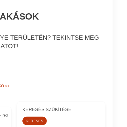
 LAKÁSOK
GYE TERÜLETÉN? TEKINTSE MEG
ATOT!
SÓ
>>
KERESÉS SZŰKÍTÉSE
5_red