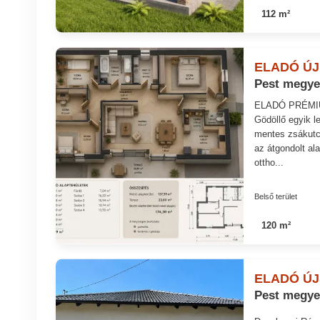
112 m²
ELADÓ ÚJ
Pest megye
ELADÓ PRÉMI
Gödöllő egyik l
mentes zsákutcá
az átgondolt al
ottho...
Belső terület
120 m²
ELADÓ ÚJ
Pest megye