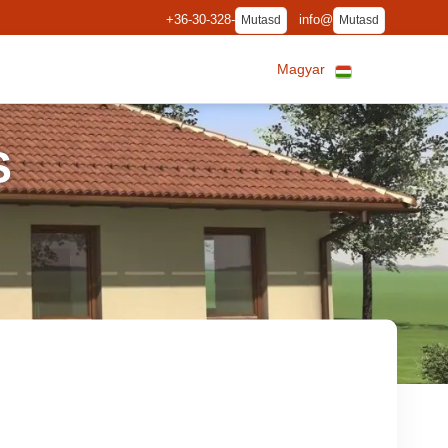
+36-30-328-
info@
Mutasd
Mutasd
Magyar
S