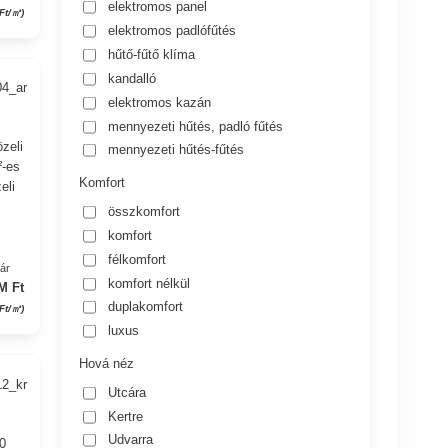
elektromos panel
 Ft/㎡)
elektromos padlófűtés
hűtő-fűtő klíma
kandalló
04_ar
elektromos kazán
mennyezeti hűtés, padló fűtés
zeli
mennyezeti hűtés-fűtés
²-es
Komfort
eli
összkomfort
komfort
félkomfort
yár
komfort nélkül
M Ft
duplakomfort
 Ft/㎡)
luxus
Hová néz
12_kr
Utcára
Kertre
Udvarra
80