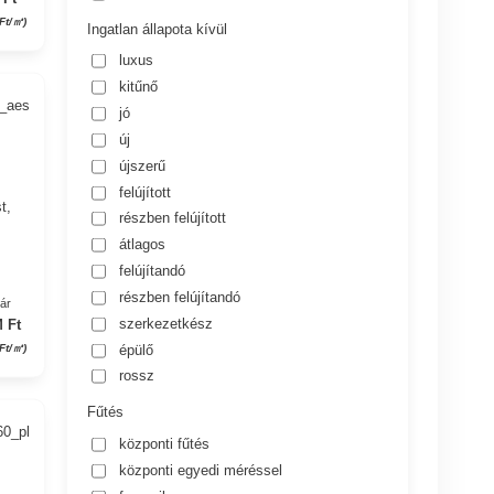
Ft/㎡)
Ingatlan állapota kívül
luxus
kitűnő
2_aes
jó
új
!
újszerű
felújított
t,
részben felújított
átlagos
felújítandó
részben felújítandó
yár
szerkezetkész
 Ft
épülő
 Ft/㎡)
rossz
Fűtés
60_pl
központi fűtés
központi egyedi méréssel