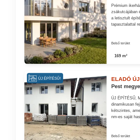
Prémium ikerhá
zsákutcájában 
a letisztult ép
tapasztalattal 
Belső terület
169 m²
ELADÓ ÚJ
ÚJ ÉPÍTÉSŰ!
Pest megye
ÚJ ÉPÍTÉSŰ, 
dinamikusan fej
kétszintes, ame
nm-es saját has
Belső terület