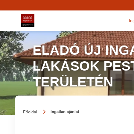
In
ELADÓ ÚJ ING
LAKÁSOK PES
TERÜLETÉN
Főoldal
Ingatlan ajánlat