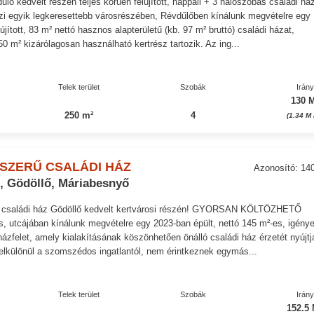
lő kedvelt részén teljes körűen felújított, nappali + 3 hálószobás családi há
zi egyik legkeresettebb városrészében, Révdűlőben kínálunk megvételre egy
lújított, 83 m² nettó hasznos alapterületű (kb. 97 m² bruttó) családi házat,
0 m² kizárólagosan használható kertrész tartozik. Az ing...
Telek terület
Szobák
Irán
130 M
250 m²
4
(1.34 M
SZERŰ CSALÁDI HÁZ
Azonosító: 14
, Gödöllő, Máriabesnyő
 családi ház Gödöllő kedvelt kertvárosi részén! GYORSAN KÖLTÖZHETŐ
, utcájában kínálunk megvételre egy 2023-ban épült, nettó 145 m²-es, igény
rházfelet, amely kialakításának köszönhetően önálló családi ház érzetét nyújtj
elkülönül a szomszédos ingatlantól, nem érintkeznek egymás...
Telek terület
Szobák
Irán
152.5 