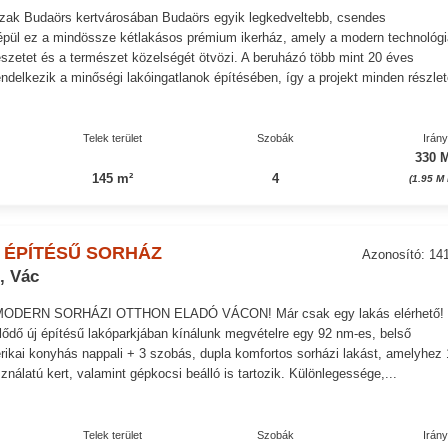
zak Budaörs kertvárosában Budaörs egyik legkedveltebb, csendes
épül ez a mindössze kétlakásos prémium ikerház, amely a modern technológi
ítészetet és a természet közelségét ötvözi. A beruházó több mint 20 éves
rendelkezik a minőségi lakóingatlanok építésében, így a projekt minden részlet
Telek terület
Szobák
Irán
330 M
145 m²
4
(1.95 M
 ÉPÍTÉSŰ SORHÁZ
Azonosító: 14
, Vác
MODERN SORHÁZI OTTHON ELADÓ VÁCON! Már csak egy lakás elérhető!
lődő új építésű lakóparkjában kínálunk megvételre egy 92 nm-es, belső
rikai konyhás nappali + 3 szobás, dupla komfortos sorházi lakást, amelyhez
ználatú kert, valamint gépkocsi beálló is tartozik. Különlegessége,...
Telek terület
Szobák
Irán