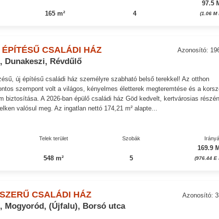
97.5 
165 m²
4
(1.06 M
 ÉPÍTÉSŰ CSALÁDI HÁZ
Azonosító: 19
, Dunakeszi, Révdűlő
zésű, új építésű családi ház személyre szabható belső terekkel! Az otthon
fontos szempont volt a világos, kényelmes életterek megteremtése és a korsz
m biztosítása. A 2026-ban épülő családi ház Göd kedvelt, kertvárosias részén
elken valósul meg. Az ingatlan nettó 174,21 m² alapte...
Telek terület
Szobák
Irányá
169.9 M
548 m²
5
(976.44 E 
SZERŰ CSALÁDI HÁZ
Azonosító: 3
 Mogyoród, (Újfalu), Borsó utca