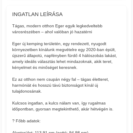
INGATLAN LEÍRÁSA
Tágas, modern otthon Eger egyik legkedveltebb
városrészében – ahol valóban jó hazatérni
Eger új kemping területén, egy rendezett, nyugodt
környezetben kínálunk megvételre egy 2020-ban épült,
újszerű állapotú, napfényben fürdő 4 hálószobás lakást,
amely ideális választás lehet mindazoknak, akik teret,
kényelmet és minőséget keresnek.
Ez az otthon nem csupán négy fal – tágas életteret,
harmóniát és hosszú távú biztonságot kínál új
tulajdonosának.
Kulcsos ingatlan, a kulcs nálam van, így rugalmas
időpontban, gyorsan megtekinthető, akár hétvégén is.
? Főbb adatok:
Alapterület: 113,91 nm (nettó: 94,98 nm)