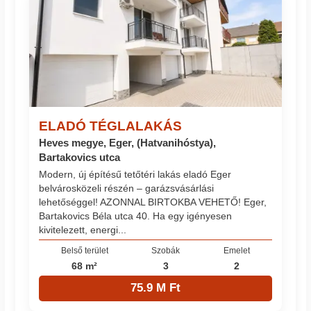
ELADÓ TÉGLALAKÁS
Heves megye, Eger, (Hatvanihóstya),
Bartakovics utca
Modern, új építésű tetőtéri lakás eladó Eger
belvárosközeli részén – garázsvásárlási
lehetőséggel! AZONNAL BIRTOKBA VEHETŐ! Eger,
Bartakovics Béla utca 40. Ha egy igényesen
kivitelezett, energi...
Belső terület
Szobák
Emelet
68 m²
3
2
75.9 M Ft