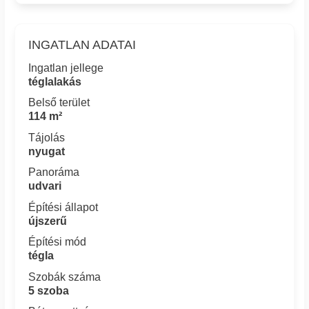
INGATLAN ADATAI
Ingatlan jellege
téglalakás
Belső terület
114 m²
Tájolás
nyugat
Panoráma
udvari
Építési állapot
újszerű
Építési mód
tégla
Szobák száma
5 szoba