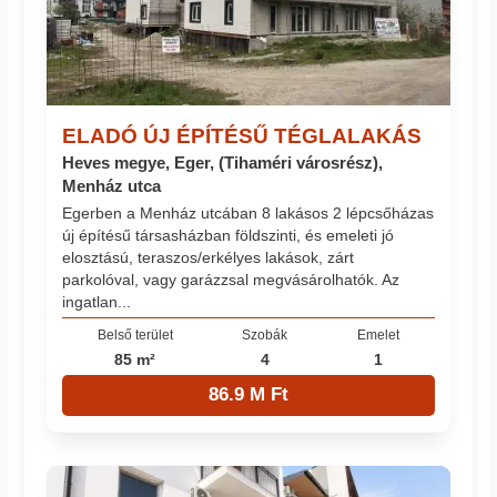
ELADÓ ÚJ ÉPÍTÉSŰ TÉGLALAKÁS
Heves megye, Eger, (Tihaméri városrész),
Menház utca
Egerben a Menház utcában 8 lakásos 2 lépcsőházas
új építésű társasházban földszinti, és emeleti jó
elosztású, teraszos/erkélyes lakások, zárt
parkolóval, vagy garázzsal megvásárolhatók. Az
ingatlan...
Belső terület
Szobák
Emelet
85 m²
4
1
86.9 M Ft