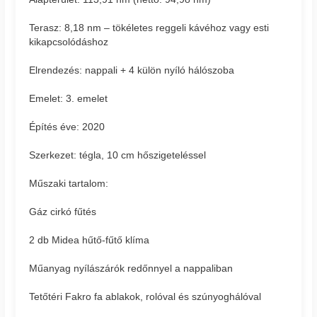
Terasz: 8,18 nm – tökéletes reggeli kávéhoz vagy esti
kikapcsolódáshoz
Elrendezés: nappali + 4 külön nyíló hálószoba
Emelet: 3. emelet
Építés éve: 2020
Szerkezet: tégla, 10 cm hőszigeteléssel
Műszaki tartalom:
Gáz cirkó fűtés
2 db Midea hűtő-fűtő klíma
Műanyag nyílászárók redőnnyel a nappaliban
Tetőtéri Fakro fa ablakok, rolóval és szúnyoghálóval