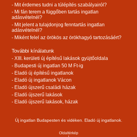
- Mit érdemes tudni a túlépítés szabályairól?
- Mi fán terem a függőben tartás ingatlan
adásvételnél?
- Mit jelent a tulajdonjog fenntartás ingatlan
adásvételnél?
- Miként felel az örökös az örökhagyó tartozásáért?
További kínálatunk
- XIII. kerületi új építésű lakások gyüjtőoldala
- Budapesti új ingatlan 50 M Ft-ig
- Eladó új építésű ingatlanok
- Eladó új ingatlanok Vácon
- Eladó újszerű családi házak
- Eladó újszerű lakások
- Eladó újszerű lakások, házak
Új ingatlan Budapesten és vidéken. Eladó új ingatlanok.
Oldaltérkép