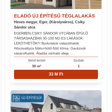
ELADÓ ÚJ ÉPÍTÉSŰ TÉGLALAKÁS
Heves megye, Eger, (Károlyváros), Csíky
Sándor utca
EGERBEN,CSIKY SÁNDOR UTCÁBAN ÉPÜLŐ
TÁRSASHÁZBAN 30-100 M2-ES LAKÁSOK
LEKÖTHETŐK!!! Burkolatok választhatók.
Hőszivattyús fűtés+hűtő-fűtő klíma. Garázsok
vásárolhatók. Átadás várható ideje ...
Belső terület
Szobák
30 m²
1
33 M Ft
ÚJ ÉPÍTÉSŰ!