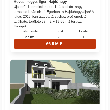
Heves megye, Eger, Hajdúhegy
Újszerű, 1. emeleti, nappali +1 szobás, nagy
teraszos lakás eladó Egerben, a Hajdúhegy alján! A
lakás 2023-ban átadott társasház első emeletén
található, területe 57 m2 + 13,88 m2 terasz.
Energet...
Belső terület
Szobák
Emelet
57 m²
2
1
66.9 M Ft