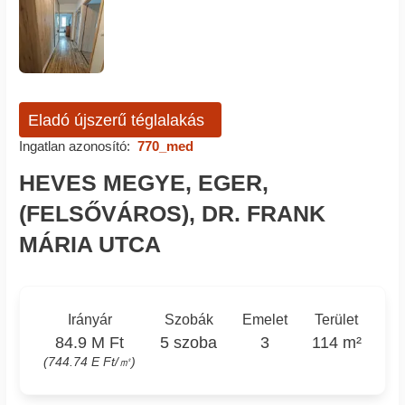
Eladó újszerű téglalakás
Ingatlan azonosító:
770_med
HEVES MEGYE, EGER,
(FELSŐVÁROS), DR. FRANK
MÁRIA UTCA
Irányár
Szobák
Emelet
Terület
84.9 M Ft
5 szoba
3
114 m²
(744.74 E Ft/㎡)