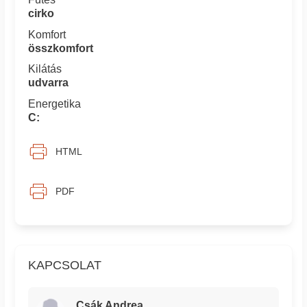
cirko
Komfort
összkomfort
Kilátás
udvarra
Energetika
C:
HTML
PDF
KAPCSOLAT
Csák Andrea