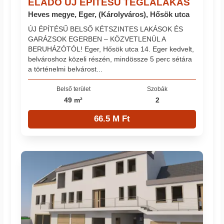
ELADÓ ÚJ ÉPÍTÉSŰ TÉGLALAKÁS
Heves megye, Eger, (Károlyváros), Hősök utca
ÚJ ÉPÍTÉSŰ BELSŐ KÉTSZINTES LAKÁSOK ÉS
GARÁZSOK EGERBEN – KÖZVETLENÜL A
BERUHÁZÓTÓL! Eger, Hősök utca 14. Eger kedvelt,
belvároshoz közeli részén, mindössze 5 perc sétára
a történelmi belvárost...
Belső terület
Szobák
49 m²
2
66.5 M Ft