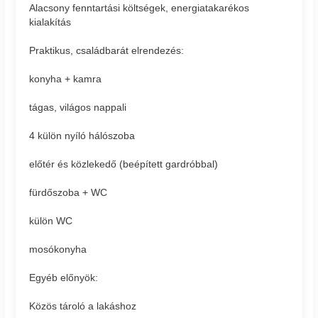
Alacsony fenntartási költségek, energiatakarékos
kialakítás
Praktikus, családbarát elrendezés:
konyha + kamra
tágas, világos nappali
4 külön nyíló hálószoba
előtér és közlekedő (beépített gardróbbal)
fürdőszoba + WC
külön WC
mosókonyha
Egyéb előnyök:
Közös tároló a lakáshoz