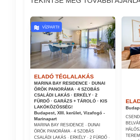
TEKINTSE MEG TOVÁBBI AJÁNLA
VÍZPARTI!
ELADÓ TÉGLALAKÁS
MARINA BAY RESIDENCE · DUNAI
ÖRÖK PANORÁMA · 4 SZOBÁS
CSALÁDI LAKÁS · ERKÉLY · 2
ELA
FÜRDŐ · GARÁZS + TÁROLÓ · KIS
LAKÓKÖZÖSSÉG!
Budape
Budapest, XIII. kerület, Vizafogó -
CSEND
Marinapart
BELVÁ
MARINA BAY RESIDENCE · DUNAI
HÁLÓS
ÖRÖK PANORÁMA · 4 SZOBÁS
TEREM
CSALÁDI LAKÁS · ERKÉLY · 2 FÜRDŐ ·