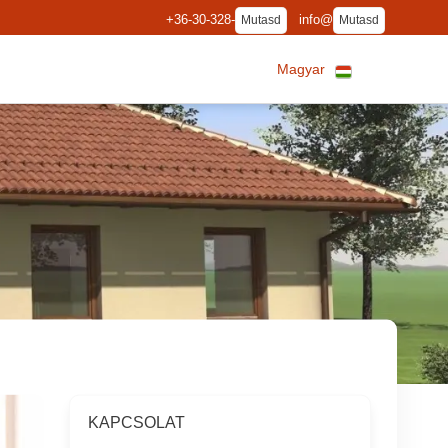
+36-30-328-
info@
Mutasd
Mutasd
Magyar
KAPCSOLAT