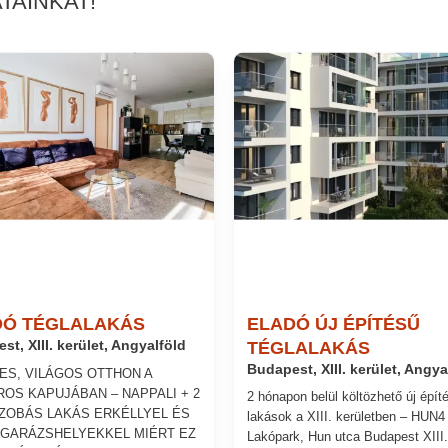
TAINKAT!
DÓ TÉGLALAKÁS
ELADÓ ÚJ ÉPÍTÉSŰ
st, XIII. kerület, Angyalföld
TÉGLALAKÁS
Budapest, XIII. kerület, Angya
ES, VILÁGOS OTTHON A
ROS KAPUJÁBAN – NAPPALI + 2
2 hónapon belül költözhető új épít
ZOBÁS LAKÁS ERKÉLLYEL ÉS
lakások a XIII. kerületben – HUN4
GARÁZSHELYEKKEL MIÉRT EZ
Lakópark, Hun utca Budapest XIII.