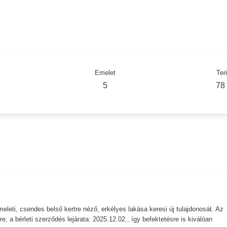
Emelet
Ter
5
78
eleti, csendes belső kertre néző, erkélyes lakása keresi új tulajdonosát. Az
re, a bérleti szerződés lejárata: 2025.12.02., így befektetésre is kiválóan