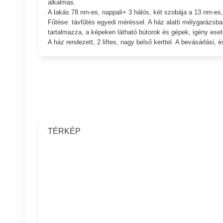
alkalmas.
A lakás 78 nm-es, nappali+ 3 hálós, két szobája a 13 nm-es, 
Fűtése: távfűtés egyedi méréssel. A ház alatti mélygarázsban
tartalmazza, a képeken látható bútorok és gépek, igény ese
A ház rendezett, 2 liftes, nagy belső kerttel. A bevásárlási
TÉRKÉP