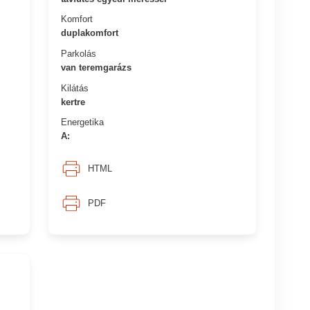
Komfort
duplakomfort
Parkolás
van teremgarázs
Kilátás
kertre
Energetika
A:
HTML
PDF