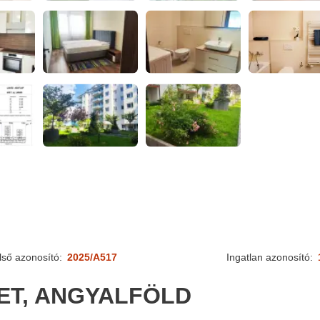
lső azonosító:
2025/A517
Ingatlan azonosító:
LET, ANGYALFÖLD