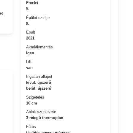
Emelet
5.
et
Épület szintje
8.
Épült
2021
Akadálymentes
igen
Lift
van
Ingatlan állapot
kívül: újszerű
belül: újszerű
Szigetelés
10 cm
Ablak szerkezete
3 rétegű thermoplan
Fűtés
távfűtés egyedi méréssel