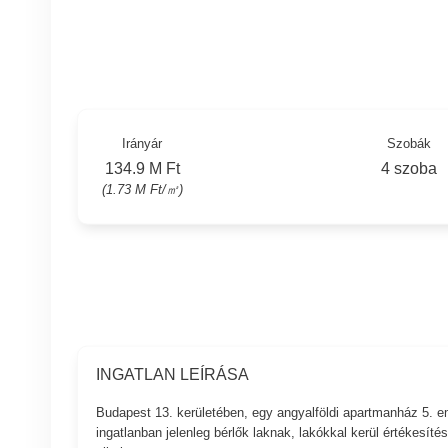
Irányár
Szobák
134.9 M Ft
4 szoba
(1.73 M Ft/㎡)
INGATLAN LEÍRÁSA
Budapest 13. kerületében, egy angyalföldi apartmanház 5. em
ingatlanban jelenleg bérlők laknak, lakókkal kerül értékesítés