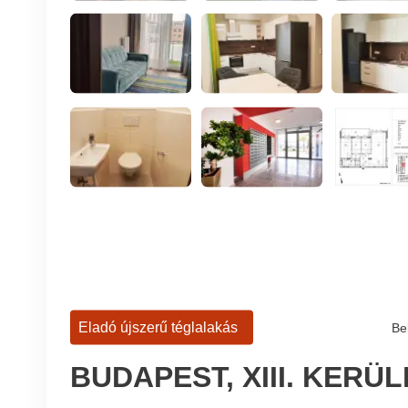
Eladó újszerű téglalakás
Be
BUDAPEST, XIII. KERÜ