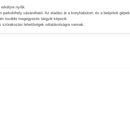
erkélyre nyílik.
 parkolóhely vásárolható. Az eladási ár a konyhabútort, és a beépített gépek
tén további megegyezés tárgyát képezik.
, és szórakozási lehetőségek sétatávolságra vannak.