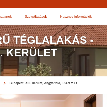
gatlanok
Szolgáltatások
Hasznos információk
Ű TÉGLALAKÁS -
I. KERÜLET
Budapest, XIII. kerület, Angyalföld, 134.9 M Ft