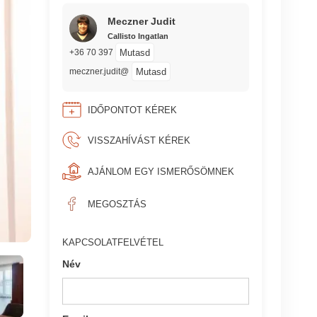
Meczner Judit
Callisto Ingatlan
Mutasd
+36 70 397
Mutasd
meczner.judit@
IDŐPONTOT KÉREK
VISSZAHÍVÁST KÉREK
AJÁNLOM EGY ISMERŐSÖMNEK
MEGOSZTÁS
KAPCSOLATFELVÉTEL
Név