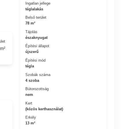
Ingatlan jellege
téglalakás
Belső terület
78 m²
Tájolás
északnyugat
ület
Építési állapot
 m²
újszerű
Építési mód
tégla
Szobák száma
4 szoba
Bútorozottság
nem
Kert
(közös kerthasználat)
Erkély
13 m²