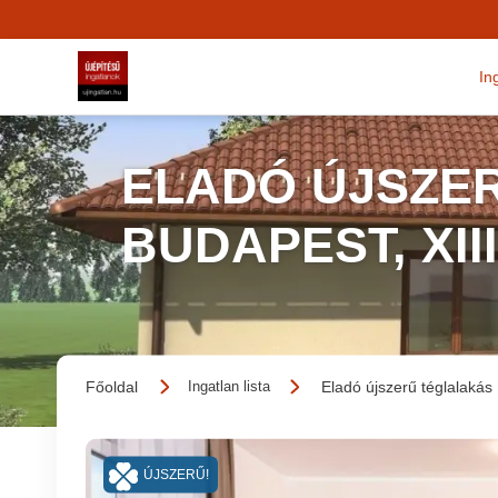
In
ELADÓ ÚJSZER
BUDAPEST, XII
Főoldal
Eladó újszerű téglalakás
Ingatlan lista
ÚJSZERŰ!