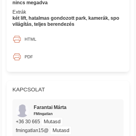
nincs megadva
Extrák
két lift, hatalmas gondozott park, kamerák, spo
világítás, teljes berendezés
HTML
PDF
KAPCSOLAT
Farantai Márta
FMingatlan
Mutasd
+36 30 665
Mutasd
fmingatlan15@