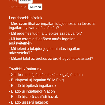
info@
Mutasd
+36-30-328-
Mutasd
Legfrissebb híreink
- Mire számíthat az ingatlan tulajdonosa, ha téves az
ingatlan-nyilvántartási térkép?
- Mit érdemes tudni a túlépítés szabályairól?
- Mi fán terem a függőben tartás ingatlan
adásvételnél?
- Mit jelent a tulajdonjog fenntartás ingatlan
adásvételnél?
- Miként felel az örökös az örökhagyó tartozásáért?
További kínálatunk
- XIII. kerületi új építésű lakások gyüjtőoldala
- Budapesti új ingatlan 50 M Ft-ig
- Eladó új építésű ingatlanok
- Eladó új ingatlanok Vácon
- Eladó újszerű családi házak
- Eladó újszerű lakások