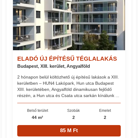
ELADÓ ÚJ ÉPÍTÉSŰ TÉGLALAKÁS
Budapest, XIII. kerület, Angyalföld
2 hónapon belül költözhető új építésű lakások a XIII.
kerületben – HUN4 Lakópark, Hun utca Budapest
XIII. kerületében, Angyalföld dinamikusan fejlődő
részén, a Hun utca és Csata utca sarkán kínálunk ...
Belső terület
Szobák
Emelet
44 m²
2
2
85 M Ft