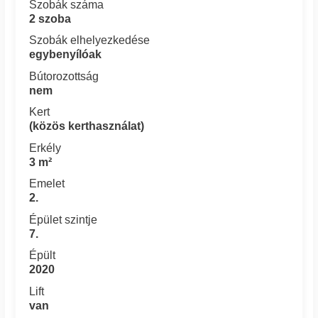
Szobák száma
2 szoba
Szobák elhelyezkedése
egybenyílóak
Bútorozottság
nem
Kert
(közös kerthasználat)
Erkély
3 m²
Emelet
2.
Épület szintje
7.
Épült
2020
Lift
van