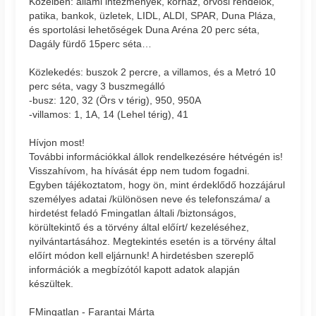
Közelben: állami intézmények, kórház, orvosi rendelők,
patika, bankok, üzletek, LIDL, ALDI, SPAR, Duna Pláza,
és sportolási lehetőségek Duna Aréna 20 perc séta,
Dagály fürdő 15perc séta…
Közlekedés: buszok 2 percre, a villamos, és a Metró 10
perc séta, vagy 3 buszmegálló
-busz: 120, 32 (Örs v térig), 950, 950A
-villamos: 1, 1A, 14 (Lehel térig), 41
Hívjon most!
További információkkal állok rendelkezésére hétvégén is!
Visszahívom, ha hívását épp nem tudom fogadni.
Egyben tájékoztatom, hogy ön, mint érdeklődő hozzájárul
személyes adatai /különösen neve és telefonszáma/ a
hirdetést feladó Fmingatlan általi /biztonságos,
körültekintő és a törvény által előírt/ kezeléséhez,
nyilvántartásához. Megtekintés esetén is a törvény által
előírt módon kell eljárnunk! A hirdetésben szereplő
információk a megbízótól kapott adatok alapján
készültek.
FMingatlan - Farantai Márta