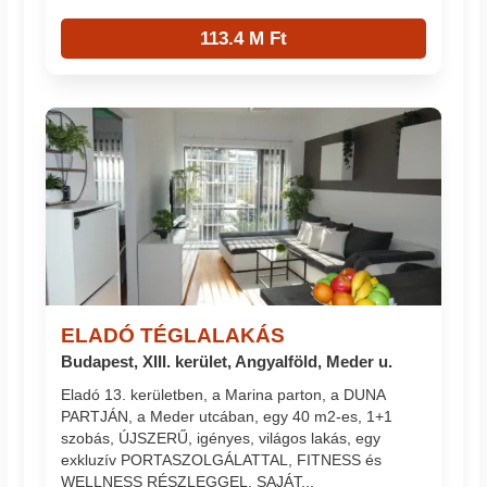
113.4 M Ft
ELADÓ TÉGLALAKÁS
Budapest, XIII. kerület, Angyalföld, Meder u.
Eladó 13. kerületben, a Marina parton, a DUNA
PARTJÁN, a Meder utcában, egy 40 m2-es, 1+1
szobás, ÚJSZERŰ, igényes, világos lakás, egy
exkluzív PORTASZOLGÁLATTAL, FITNESS és
WELLNESS RÉSZLEGGEL, SAJÁT...