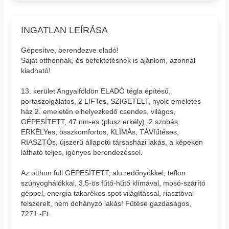
INGATLAN LEÍRÁSA
Gépesítve, berendezve eladó!
Saját otthonnak, és befektetésnek is ajánlom, azonnal
kiadható!
13. kerület Angyalföldön ELADÓ tégla építésű,
portaszolgálatos, 2 LIFTes, SZIGETELT, nyolc emeletes
ház 2. emeletén elhelyezkedő csendes, világos,
GÉPESÍTETT, 47 nm-es (plusz erkély), 2 szobás,
ERKÉLYes, összkomfortos, KLÍMÁs, TÁVfűtéses,
RIASZTÓs, újszerű állapotú társasházi lakás, a képeken
látható teljes, igényes berendezéssel.
Az otthon full GÉPESÍTETT, alu redőnyökkel, teflon
szúnyoghálókkal, 3,5-ös fűtő-hűtő klímával, mosó-szárító
géppel, energia takarékos spot világítással, riasztóval
felszerelt, nem dohányzó lakás! Fűtése gazdaságos,
7271.-Ft.