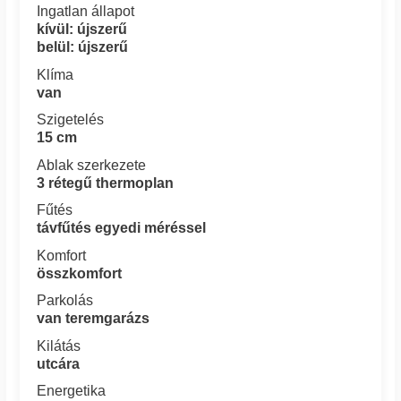
Ingatlan állapot
kívül: újszerű
belül: újszerű
Klíma
van
Szigetelés
15 cm
Ablak szerkezete
3 rétegű thermoplan
Fűtés
távfűtés egyedi méréssel
Komfort
összkomfort
Parkolás
van teremgarázs
Kilátás
utcára
Energetika