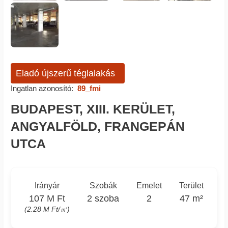
Eladó újszerű téglalakás
Ingatlan azonosító:
89_fmi
BUDAPEST, XIII. KERÜLET,
ANGYALFÖLD, FRANGEPÁN
UTCA
Irányár
Szobák
Emelet
Terület
107 M Ft
2 szoba
2
47 m²
(2.28 M Ft/㎡)