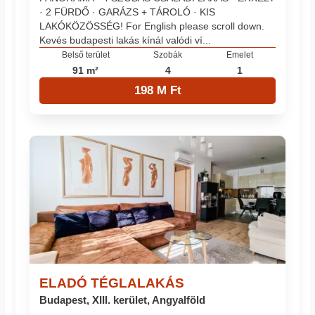
· 2 FÜRDŐ · GARÁZS + TÁROLÓ · KIS
LAKÓKÖZÖSSÉG! For English please scroll down.
Kevés budapesti lakás kínál valódi ví...
Belső terület
Szobák
Emelet
91 m²
4
1
198 M Ft
ELADÓ TÉGLALAKÁS
Budapest, XIII. kerület, Angyalföld