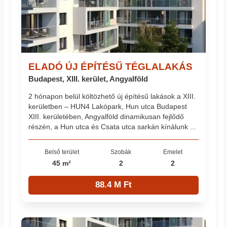
ELADÓ ÚJ ÉPÍTÉSŰ TÉGLALAKÁS
Budapest, XIII. kerület, Angyalföld
2 hónapon belül költözhető új építésű lakások a XIII.
kerületben – HUN4 Lakópark, Hun utca Budapest
XIII. kerületében, Angyalföld dinamikusan fejlődő
részén, a Hun utca és Csata utca sarkán kínálunk ...
Belső terület
Szobák
Emelet
45 m²
2
2
88.4 M Ft