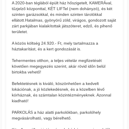
A 2020-ban téglából épült ház hőszigetelt, KAMERÁval,
tűzjelző központtal, KÉT LIFTel (nem dohányzó), és két
szinten garázsokkal, és minden szinten tárolókkal
ellátott.Hatalmas, gyönyörű zöld, virágos, gondozott saját
zárt parkjában kialakítottak játszóteret, edző, és pihenő
területet.
A közös költség 24.920.- Ft, mely tartalmazza a
háztakarítást, és a kert gondozását is.
Tehermentes otthon, a teljes vételár megfizetését
követően megegyezés szerint, akár rövid időn belül
birtokba vehető!
Befektetésnek is kiváló, köszönhetően a kedvelt
lokációnak, a jó közlekedésnek, és a közelben lévő
kórháznak, és számtalan közintézményeknek. Azonnal
kiadható!
PARKOLÁS a ház alatti parkolókban, parkolóhely
megvásárolható, vagy bérelhető.