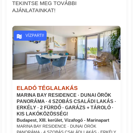
TEKINTSE MEG TOVÁBBI
AJÁNLATAINKAT!
VÍZPARTI!
ELADÓ TÉGLALAKÁS
MARINA BAY RESIDENCE · DUNAI ÖRÖK
PANORÁMA · 4 SZOBÁS CSALÁDI LAKÁS ·
ERKÉLY · 2 FÜRDŐ · GARÁZS + TÁROLÓ ·
KIS LAKÓKÖZÖSSÉG!
Budapest, XIII. kerület, Vizafogó - Marinapart
MARINA BAY RESIDENCE · DUNAI ÖRÖK
PANORÁMA · 4 SZOBÁS CSALÁDI LAKÁS · ERKÉLY