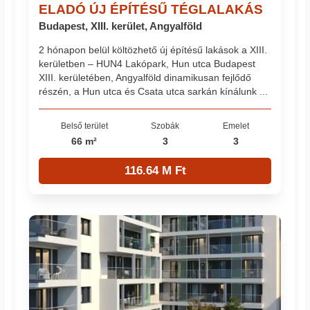
ELADÓ ÚJ ÉPÍTÉSŰ TÉGLALAKÁS
Budapest, XIII. kerület, Angyalföld
2 hónapon belül költözhető új építésű lakások a XIII.
kerületben – HUN4 Lakópark, Hun utca Budapest
XIII. kerületében, Angyalföld dinamikusan fejlődő
részén, a Hun utca és Csata utca sarkán kínálunk ...
Belső terület
Szobák
Emelet
66 m²
3
3
116.64 M Ft