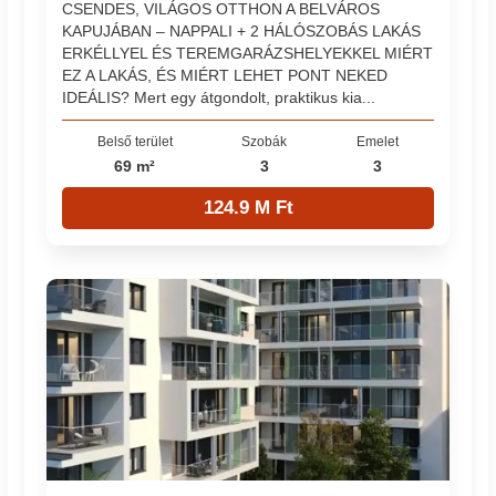
CSENDES, VILÁGOS OTTHON A BELVÁROS
KAPUJÁBAN – NAPPALI + 2 HÁLÓSZOBÁS LAKÁS
ERKÉLLYEL ÉS TEREMGARÁZSHELYEKKEL MIÉRT
EZ A LAKÁS, ÉS MIÉRT LEHET PONT NEKED
IDEÁLIS? Mert egy átgondolt, praktikus kia...
Belső terület
Szobák
Emelet
69 m²
3
3
124.9 M Ft