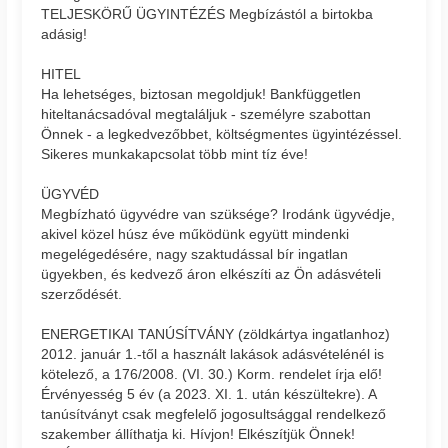
TELJESKÖRŰ ÜGYINTÉZÉS Megbízástól a birtokba
adásig!
HITEL
Ha lehetséges, biztosan megoldjuk! Bankfüggetlen
hiteltanácsadóval megtaláljuk - személyre szabottan
Önnek - a legkedvezőbbet, költségmentes ügyintézéssel.
Sikeres munkakapcsolat több mint tíz éve!
ÜGYVÉD
Megbízható ügyvédre van szüksége? Irodánk ügyvédje,
akivel közel húsz éve működünk együtt mindenki
megelégedésére, nagy szaktudással bír ingatlan
ügyekben, és kedvező áron elkészíti az Ön adásvételi
szerződését.
ENERGETIKAI TANÚSÍTVÁNY (zöldkártya ingatlanhoz)
2012. január 1.-től a használt lakások adásvételénél is
kötelező, a 176/2008. (VI. 30.) Korm. rendelet írja elő!
Érvényesség 5 év (a 2023. XI. 1. után készültekre). A
tanúsítványt csak megfelelő jogosultsággal rendelkező
szakember állíthatja ki. Hívjon! Elkészítjük Önnek!