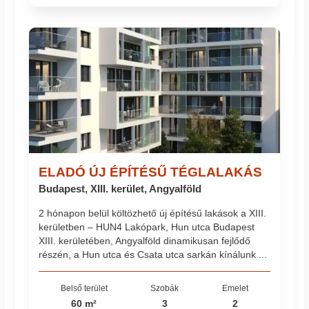
ELADÓ ÚJ ÉPÍTÉSŰ TÉGLALAKÁS
Budapest, XIII. kerület, Angyalföld
2 hónapon belül költözhető új építésű lakások a XIII.
kerületben – HUN4 Lakópark, Hun utca Budapest
XIII. kerületében, Angyalföld dinamikusan fejlődő
részén, a Hun utca és Csata utca sarkán kínálunk ...
Belső terület
Szobák
Emelet
60 m²
3
2