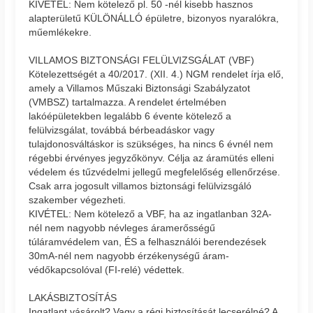
KIVÉTEL: Nem kötelező pl. 50 -nél kisebb hasznos
alapterületű KÜLÖNÁLLÓ épületre, bizonyos nyaralókra,
műemlékekre.
VILLAMOS BIZTONSÁGI FELÜLVIZSGÁLAT (VBF)
Kötelezettségét a 40/2017. (XII. 4.) NGM rendelet írja elő,
amely a Villamos Műszaki Biztonsági Szabályzatot
(VMBSZ) tartalmazza. A rendelet értelmében
lakóépületekben legalább 6 évente kötelező a
felülvizsgálat, továbbá bérbeadáskor vagy
tulajdonosváltáskor is szükséges, ha nincs 6 évnél nem
régebbi érvényes jegyzőkönyv. Célja az áramütés elleni
védelem és tűzvédelmi jellegű megfelelőség ellenőrzése.
Csak arra jogosult villamos biztonsági felülvizsgáló
szakember végezheti.
KIVÉTEL: Nem kötelező a VBF, ha az ingatlanban 32A-
nél nem nagyobb névleges áramerősségű
túláramvédelem van, ÉS a felhasználói berendezések
30mA-nél nem nagyobb érzékenységű áram-
védőkapcsolóval (FI-relé) védettek.
LAKÁSBIZTOSÍTÁS
Ingatlant vásárolt? Vagy a régi biztosítását lecserélné? A