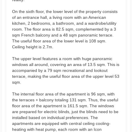
On the sixth floor, the lower level of the property consists
of an entrance hall, a living room with an American
kitchen, 2 bedrooms, a bathroom, and a wardrobe/utility
room. The floor area is 82.5 sqm, complemented by a 3
sqm French balcony and a 48 sqm panoramic terrace.
The useful floor area of the lower level is 108 sqm.
Ceiling height is 2.7m.
The upper level features a room with huge panoramic
windows all around, covering an area of 13.5 sqm. This is
accompanied by a 79 sqm recreational and lookout
terrace, making the useful floor area of the upper level 53
sqm.
The internal floor area of the apartment is 96 sqm, with
the terraces + balcony totaling 131 sqm. Thus, the useful
floor area of the apartment is 161.5 sqm. The windows
are prepared for electric blinds, just the blinds need to be
installed based on individual preferences. The
apartments are equipped with central ceiling cooling-
heating with heat pump, each room with an Icon