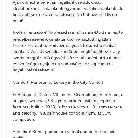
Ajánlom ezt a páratlan ingatlant családoknak,
idősebbeknek, fiataloknak egyaránt, vállakozásoknak, de
befektetésre is kiváló lehetőség. Ne habozzon! Hívjon
most!
Irodánk teljeskörű ügyintézéssel áll az eladók és a vevők
rendelkezésére! A kínálatunkból választott ingatlan
finanszírozásához kedvezményes hitelkonstrukciókat
kínálunk. Az adásvételi szerződés megkötéséhez igény
szerint megbízható ügyvédi közreműködést biztosítunk,
és segítséget nyújtunk az adásvételhez kapcsolódó
ügyek intézéséhez is.
Comfort, Panorama, Luxury in the City Center!
In Budapest, District VIII, in the Csarnok neighborhood, a
unique, two-level, 96 sqm apartment with exceptional
features, built in 2023, is for sale with a 131 sqm terrace
and balcony, in a penthouse condominium, at 90%
completion.
Attention! Some photos are virtual and do not reflect
reality!