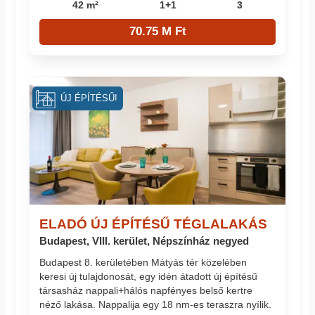
42 m²
1+1
3
70.75 M Ft
ÚJ ÉPÍTÉSŰ!
ELADÓ ÚJ ÉPÍTÉSŰ TÉGLALAKÁS
Budapest, VIII. kerület, Népszínház negyed
Budapest 8. kerületében Mátyás tér közelében
keresi új tulajdonosát, egy idén átadott új építésű
társasház nappali+hálós napfényes belső kertre
néző lakása. Nappalija egy 18 nm-es teraszra nyílik.