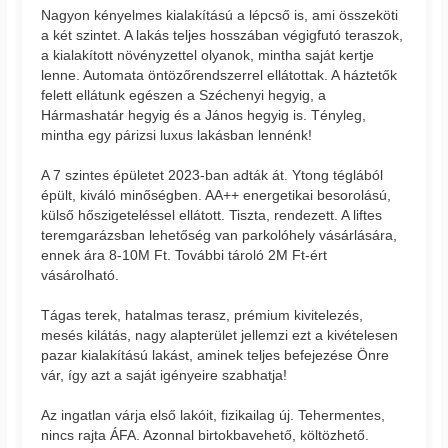
Nagyon kényelmes kialakítású a lépcső is, ami összeköti
a két szintet. A lakás teljes hosszában végigfutó teraszok,
a kialakított növényzettel olyanok, mintha saját kertje
lenne. Automata öntözőrendszerrel ellátottak. A háztetők
felett ellátunk egészen a Széchenyi hegyig, a
Hármashatár hegyig és a János hegyig is. Tényleg,
mintha egy párizsi luxus lakásban lennénk!
A 7 szintes épületet 2023-ban adták át. Ytong téglából
épült, kiváló minőségben. AA++ energetikai besorolású,
külső hőszigeteléssel ellátott. Tiszta, rendezett. A liftes
teremgarázsban lehetőség van parkolóhely vásárlására,
ennek ára 8-10M Ft. További tároló 2M Ft-ért
vásárolható.
Tágas terek, hatalmas terasz, prémium kivitelezés,
mesés kilátás, nagy alapterület jellemzi ezt a kivételesen
pazar kialakítású lakást, aminek teljes befejezése Önre
vár, így azt a saját igényeire szabhatja!
Az ingatlan várja első lakóit, fizikailag új. Tehermentes,
nincs rajta ÁFA. Azonnal birtokbavehető, költözhető.