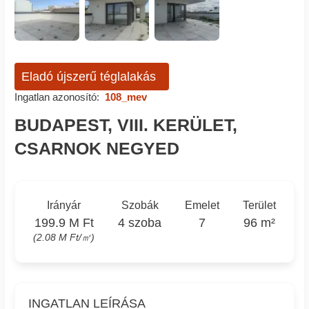
Eladó újszerű téglalakás
Ingatlan azonosító:
108_mev
BUDAPEST, VIII. KERÜLET,
CSARNOK NEGYED
Irányár
Szobák
Emelet
Terület
199.9 M Ft
4 szoba
7
96 m²
(2.08 M Ft/㎡)
INGATLAN LEÍRÁSA