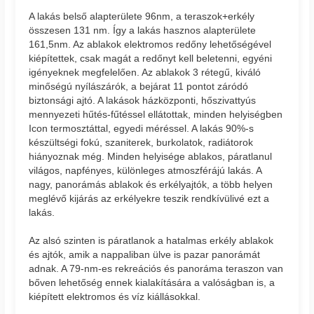
A lakás belső alapterülete 96nm, a teraszok+erkély
összesen 131 nm. Így a lakás hasznos alapterülete
161,5nm. Az ablakok elektromos redőny lehetőségével
kiépítettek, csak magát a redőnyt kell beletenni, egyéni
igényeknek megfelelően. Az ablakok 3 rétegű, kiváló
minőségú nyílászárók, a bejárat 11 pontot záródó
biztonsági ajtó. A lakások házközponti, hőszivattyús
mennyezeti hűtés-fűtéssel ellátottak, minden helyiségben
Icon termosztáttal, egyedi méréssel. A lakás 90%-s
készültségi fokú, szaniterek, burkolatok, radiátorok
hiányoznak még. Minden helyisége ablakos, páratlanul
világos, napfényes, különleges atmoszférájú lakás. A
nagy, panorámás ablakok és erkélyajtók, a több helyen
meglévő kijárás az erkélyekre teszik rendkívülivé ezt a
lakás.
Az alsó szinten is páratlanok a hatalmas erkély ablakok
és ajtók, amik a nappaliban ülve is pazar panorámát
adnak. A 79-nm-es rekreációs és panoráma teraszon van
bőven lehetőség ennek kialakítására a valóságban is, a
kiépített elektromos és víz kiállásokkal.