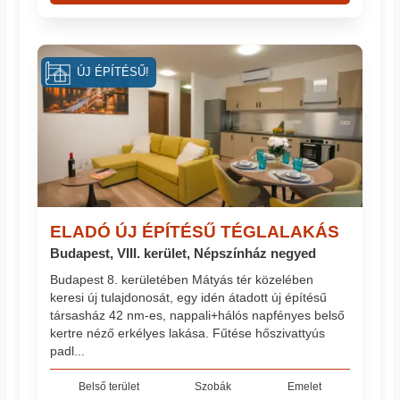
ÚJ ÉPÍTÉSŰ!
ELADÓ ÚJ ÉPÍTÉSŰ TÉGLALAKÁS
Budapest, VIII. kerület, Népszínház negyed
Budapest 8. kerületében Mátyás tér közelében
keresi új tulajdonosát, egy idén átadott új építésű
társasház 42 nm-es, nappali+hálós napfényes belső
kertre néző erkélyes lakása. Fűtése hőszivattyús
padl...
Belső terület
Szobák
Emelet