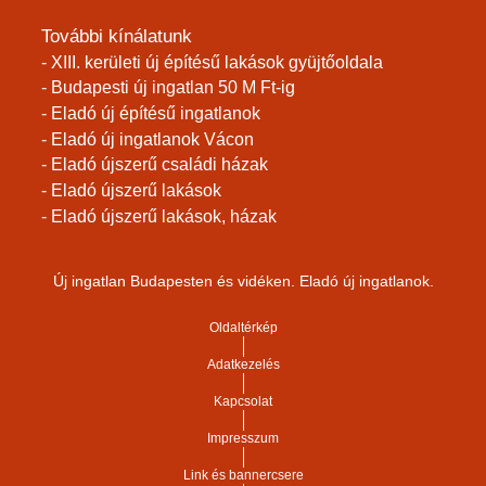
További kínálatunk
- XIII. kerületi új építésű lakások gyüjtőoldala
- Budapesti új ingatlan 50 M Ft-ig
- Eladó új építésű ingatlanok
- Eladó új ingatlanok Vácon
- Eladó újszerű családi házak
- Eladó újszerű lakások
- Eladó újszerű lakások, házak
Új ingatlan Budapesten és vidéken. Eladó új ingatlanok.
Oldaltérkép
Adatkezelés
Kapcsolat
Impresszum
Link és bannercsere