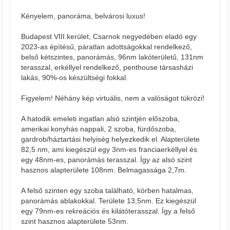
Kényelem, panoráma, belvárosi luxus!
Budapest VIII.kerület, Csarnok negyedében eladó egy
2023-as építésű, páratlan adottságokkal rendelkező,
belső kétszintes, panorámás, 96nm lakóterületű, 131nm
terasszal, erkéllyel rendelkező, penthouse társasházi
lakás, 90%-os készültségi fokkal.
Figyelem! Néhány kép virtuális, nem a valóságot tükrözi!
A hatodik emeleti ingatlan alsó szintjén előszoba,
amerikai konyhás nappali, 2 szoba, fürdőszoba,
gardrob/háztartási helyiség helyezkedik el. Alapterülete
82,5 nm, ami kiegészül egy 3nm-es franciaerkéllyel és
egy 48nm-es, panorámás terasszal. Így az alsó szint
hasznos alapterülete 108nm. Belmagassága 2,7m.
A felső szinten egy szoba található, körben hatalmas,
panorámás ablakokkal. Területe 13,5nm. Ez kiegészül
egy 79nm-es rekreációs és kilátóterasszal. Így a felső
szint hasznos alapterülete 53nm.