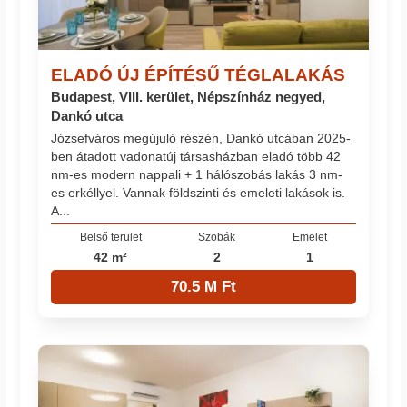
ELADÓ ÚJ ÉPÍTÉSŰ TÉGLALAKÁS
Budapest, VIII. kerület, Népszínház negyed,
Dankó utca
Józsefváros megújuló részén, Dankó utcában 2025-
ben átadott vadonatúj társasházban eladó több 42
nm-es modern nappali + 1 hálószobás lakás 3 nm-
es erkéllyel. Vannak földszinti és emeleti lakások is.
A...
Belső terület
Szobák
Emelet
42 m²
2
1
70.5 M Ft