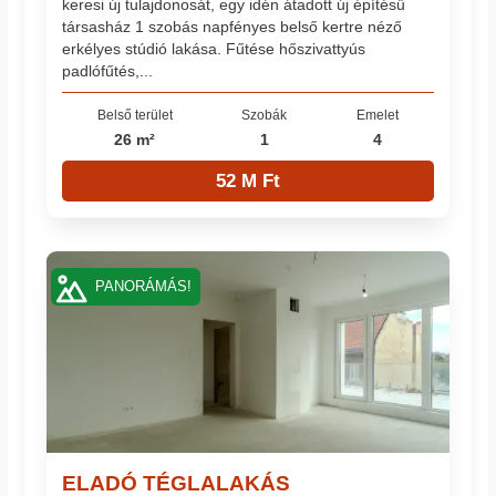
keresi új tulajdonosát, egy idén átadott új építésű
társasház 1 szobás napfényes belső kertre néző
erkélyes stúdió lakása. Fűtése hőszivattyús
padlófűtés,...
Belső terület
Szobák
Emelet
26 m²
1
4
52 M Ft
PANORÁMÁS!
ELADÓ TÉGLALAKÁS