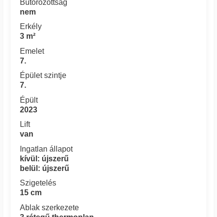
Bútorozottság
nem
Erkély
3 m²
Emelet
7.
Épület szintje
7.
Épült
2023
Lift
van
Ingatlan állapot
kívül: újszerű
belül: újszerű
Szigetelés
15 cm
Ablak szerkezete