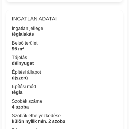
INGATLAN ADATAI
Ingatlan jellege
téglalakás
Belső terület
96 m²
Tájolás
délnyugat
Építési állapot
újszerű
Építési mód
tégla
Szobák száma
4 szoba
Szobák elhelyezkedése
külön nyílik min. 2 szoba