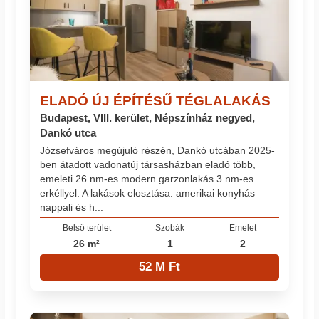
ELADÓ ÚJ ÉPÍTÉSŰ TÉGLALAKÁS
Budapest, VIII. kerület, Népszínház negyed,
Dankó utca
Józsefváros megújuló részén, Dankó utcában 2025-
ben átadott vadonatúj társasházban eladó több,
emeleti 26 nm-es modern garzonlakás 3 nm-es
erkéllyel. A lakások elosztása: amerikai konyhás
nappali és h...
Belső terület
Szobák
Emelet
26 m²
1
2
52 M Ft