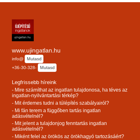
www.ujingatlan.hu
info@
Mutasd
+36-30-328-
Mutasd
Legfrissebb híreink
- Mire számíthat az ingatlan tulajdonosa, ha téves az
ingatlan-nyilvántartási térkép?
- Mit érdemes tudni a túlépítés szabályairól?
- Mi fán terem a függőben tartás ingatlan
adásvételnél?
- Mit jelent a tulajdonjog fenntartás ingatlan
adásvételnél?
- Miként felel az örökös az örökhagyó tartozásáért?