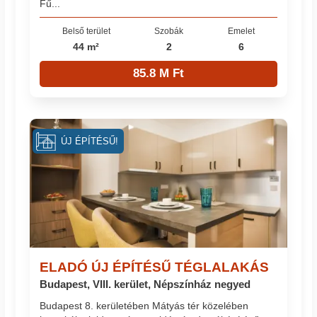
Fű...
Belső terület
Szobák
Emelet
44 m²
2
6
85.8 M Ft
ÚJ ÉPÍTÉSŰ!
ELADÓ ÚJ ÉPÍTÉSŰ TÉGLALAKÁS
Budapest, VIII. kerület, Népszínház negyed
Budapest 8. kerületében Mátyás tér közelében