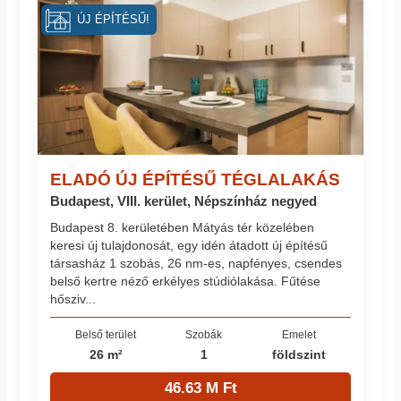
ÚJ ÉPÍTÉSŰ!
ELADÓ ÚJ ÉPÍTÉSŰ TÉGLALAKÁS
Budapest, VIII. kerület, Népszínház negyed
Budapest 8. kerületében Mátyás tér közelében
keresi új tulajdonosát, egy idén átadott új építésű
társasház 1 szobás, 26 nm-es, napfényes, csendes
belső kertre néző erkélyes stúdiólakása. Fűtése
hősziv...
Belső terület
Szobák
Emelet
26 m²
1
földszint
46.63 M Ft