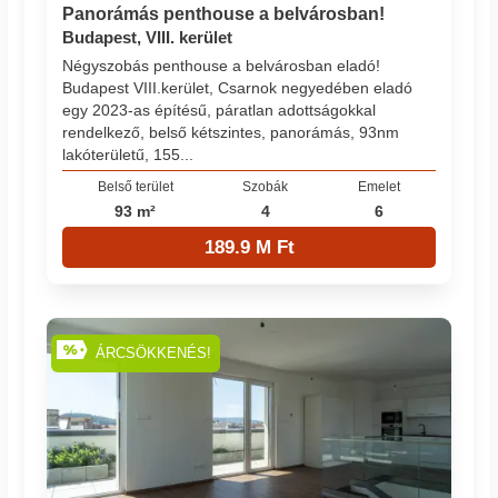
Panorámás penthouse a belvárosban!
Budapest, VIII. kerület
Négyszobás penthouse a belvárosban eladó!
Budapest VIII.kerület, Csarnok negyedében eladó
egy 2023-as építésű, páratlan adottságokkal
rendelkező, belső kétszintes, panorámás, 93nm
lakóterületű, 155...
Belső terület
Szobák
Emelet
93 m²
4
6
189.9 M Ft
ÁRCSÖKKENÉS!