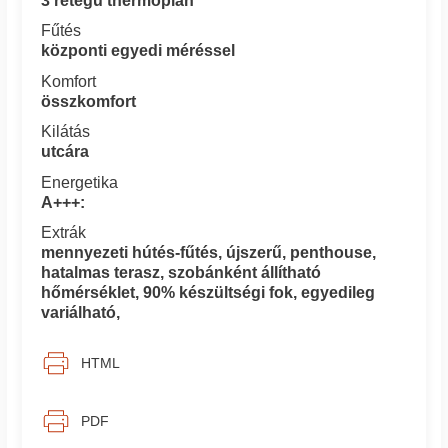
3 rétegű thermoplan
Fűtés
központi egyedi méréssel
Komfort
összkomfort
Kilátás
utcára
Energetika
A+++:
Extrák
mennyezeti hútés-fűtés, újszerű, penthouse,
hatalmas terasz, szobánként állítható
hőmérséklet, 90% készültségi fok, egyedileg
variálható,
HTML
PDF