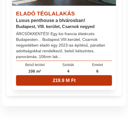
ELADÓ TÉGLALAKÁS
Luxus penthouse a blvárosban!
Budapest, VIII. kerület, Csarnok negyed
ÁRCSÖKKENTÉS! Egy kis francia életérzés
Budapesten... Budapest VIII.kerület, Csarnok
negyedében eladó egy 2023-as építésű, páratlan
adottságokkal rendelkező, belső kétszintes,
panorámás, 106nm lak...
Belső terület
Szobák
Emelet
106 m²
4
6
219.9 M Ft