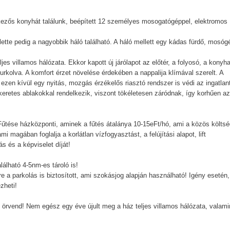
kezős konyhát találunk, beépített 12 személyes mosogatógéppel, elektromos
.
ette pedig a nagyobbik háló található. A háló mellett egy kádas fürdő, mosóg
eljes villamos hálózata. Ekkor kapott új járólapot az előtér, a folyosó, a konyh
burkolva. A komfort érzet növelése érdekében a nappalija klímával szerelt. A
e ezen kívül egy nyitás, mozgás érzékelős riasztó rendszer is védi az ingatlan
a keretes ablakokkal rendelkezik, viszont tökéletesen záródnak, így korhűen a
a. Fűtése házközponti, aminek a fűtés átalánya 10-15eFt/hó, ami a közös költsé
i magában foglalja a korlátlan vízfogyasztást, a felújítási alapot, lift
ás és a képviselet díját!
lálható 4-5nm-es tároló is!
re a parkolás is biztosított, ami szokásjog alapján használható! Igény esetén,
zheti!
 örvend! Nem egész egy éve újult meg a ház teljes villamos hálózata, valami