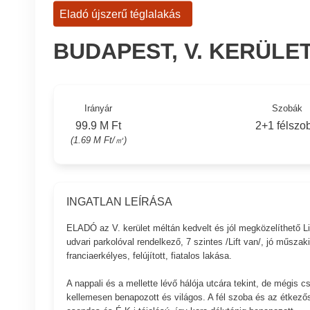
Eladó újszerű téglalakás
BUDAPEST, V. KERÜLE
Irányár
Szobák
99.9 M Ft
2+1 félszo
(1.69 M Ft/㎡)
INGATLAN LEÍRÁSA
ELADÓ az V. kerület méltán kedvelt és jól megközelíthető Lip
udvari parkolóval rendelkező, 7 szintes /Lift van/, jó műszak
franciaerkélyes, felújított, fiatalos lakása.
A nappali és a mellette lévő hálója utcára tekint, de mégis
kellemesen benapozott és világos. A fél szoba és az étkezős 