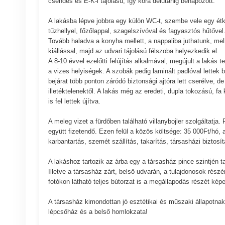
csendes és É-K-i tájolású, így kora délutánig benapozott.
A lakásba lépve jobbra egy külön WC-t, szembe vele egy ét
tűzhellyel, főzőlappal, szagelszívóval és fagyasztós hűtővel
Tovább haladva a konyha mellett, a nappaliba juthatunk, mell
kiállással, majd az udvari tájolású félszoba helyezkedik el.
A 8-10 évvel ezelőtti felújítás alkalmával, megújult a lakás t
a vizes helyiségek. A szobák pedig laminált padlóval lettek 
bejárat több ponton záródó biztonsági ajtóra lett cserélve, d
illetéktelenektől. A lakás még az eredeti, dupla tokozású, f
is fel lettek újítva.
A meleg vizet a fürdőben található villanybojler szolgáltatj
együtt fizetendő. Ezen felül a közös költsége: 35 000Ft/hó, am
karbantartás, szemét szállítás, takarítás, társasházi biztosít
A lakáshoz tartozik az árba egy a társasház pince szintjén ta
Illetve a társasház zárt, belső udvarán, a tulajdonosok részé
fotókon látható teljes bútorzat is a megállapodás részét képe
A társasház kimondottan jó esztétikai és műszaki állapotnak
lépcsőház és a belső homlokzata!