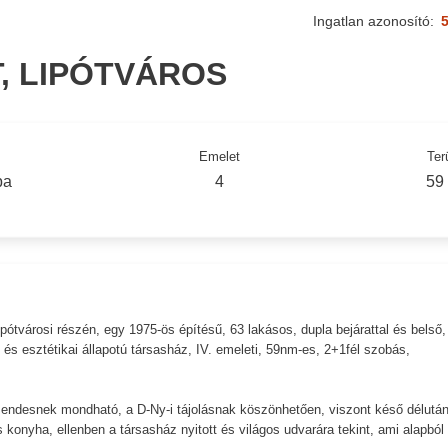
Ingatlan azonosító:
5
T, LIPÓTVÁROS
Emelet
Ter
ba
4
59
ótvárosi részén, egy 1975-ös építésű, 63 lakásos, dupla bejárattal és belső,
i és esztétikai állapotú társasház, IV. emeleti, 59nm-es, 2+1fél szobás,
 csendesnek mondható, a D-Ny-i tájolásnak köszönhetően, viszont késő délután
konyha, ellenben a társasház nyitott és világos udvarára tekint, ami alapból