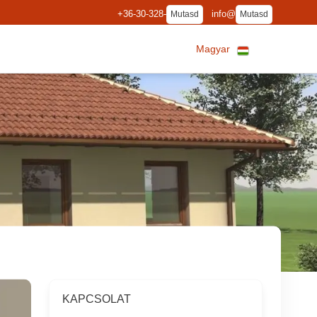
+36-30-328-
info@
Mutasd
Mutasd
Magyar
KAPCSOLAT