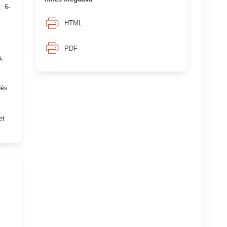
: 6-
HTML
PDF
,
dés
et