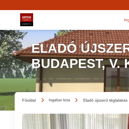
In
ELADÓ ÚJSZER
BUDAPEST, V.
Főoldal
Eladó újszerű téglalakás
Ingatlan lista