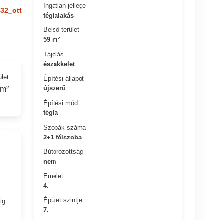
Ingatlan jellege
32_ott
téglalakás
Belső terület
59 m²
Tájolás
északkelet
ület
Építési állapot
újszerű
 m²
Építési mód
tégla
Szobák száma
2+1 félszoba
Bútorozottság
nem
Emelet
4.
Épület szintje
ig
7.