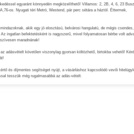
ekedéssel egyaránt könnyedén megközelíthető! Villamos: 2, 2B, 4, 6, 23 Busz
5A,76-os. Nyugati téri Metró, Westend, pár perc sétára a háztól. Éttermek,
ás mindazoknak, akik egy jó elosztású, belvárosi hangulatú, de mégis csendes,
Az ingatlan befektetésként is nagyszerű, mivel folyamatosan bérbe volt adva
is szívesen maradnának!
y az adásvételt követően viszonylag gyorsan költözhető, birtokba vehető! Kér
át!
rtő és díjmentes segítséget nyújt, a vásárláshoz kapcsolódó vevői hitelügyl
ssal tesszük még rugalmasabbá az adás-vételt.