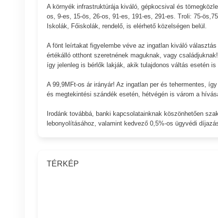
A környék infrastruktúrája kiváló, gépkocsival és tömegközl
os, 9-es, 15-ös, 26-os, 91-es, 191-es, 291-es. Troli: 75-ös,7
Iskolák, Főiskolák, rendelő, is elérhető közelségen belül.
A fönt leírtakat figyelembe véve az ingatlan kiváló választ
értékálló otthont szeretnének maguknak, vagy családjuknak! 
így jelenleg is bérlők lakják, akik tulajdonos váltás esetén 
A 99,9MFt-os ár irányár! Az ingatlan per és tehermentes, íg
és megtekintési szándék esetén, hétvégén is várom a hívás
Irodánk továbbá, banki kapcsolatainknak köszönhetően szaké
lebonyolításához, valamint kedvező 0,5%-os ügyvédi díjazá
TÉRKÉP