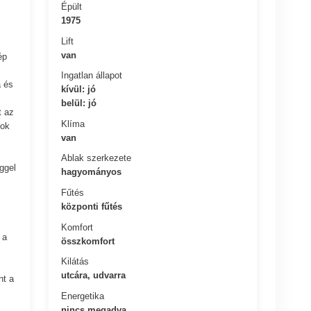
Épült
1975
Lift
van
ép
Ingatlan állapot
a és
kívül: jó
belül: jó
t az
Klíma
zok
van
Ablak szerkezete
ggel
hagyományos
Fűtés
központi fűtés
Komfort
 a
összkomfort
Kilátás
utcára, udvarra
nt a
Energetika
nincs megadva