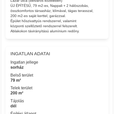
Lázár utca (belváros közelében)
ÚJ ÉPÍTÉSŰ, 79 m2-es, Nappali + 2 hálószobás,
összkomfortos társasház, klímával, tágas terasszal,
200 m2-es saját kerttel, garázzsal.
Épület hőszivattyús rendszerrel, valamint
központi szellőztető rendszerrel felszerelt.
Ablakokon távirányítású alumínium redőny.
INGATLAN ADATAI
Ingatlan jellege
sorház
Belső terület
79 m²
Telek terület
200 m²
Tájolás
dél
Építési állapot