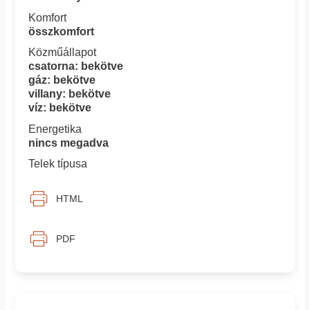
Komfort
összkomfort
Közműállapot
csatorna: bekötve
gáz: bekötve
villany: bekötve
víz: bekötve
Energetika
nincs megadva
Telek típusa
HTML
PDF