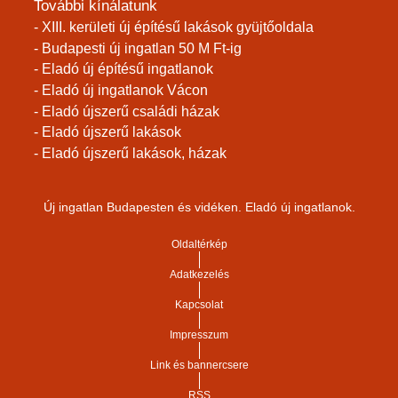
További kínálatunk
- XIII. kerületi új építésű lakások gyüjtőoldala
- Budapesti új ingatlan 50 M Ft-ig
- Eladó új építésű ingatlanok
- Eladó új ingatlanok Vácon
- Eladó újszerű családi házak
- Eladó újszerű lakások
- Eladó újszerű lakások, házak
Új ingatlan Budapesten és vidéken. Eladó új ingatlanok.
Oldaltérkép
Adatkezelés
Kapcsolat
Impresszum
Link és bannercsere
RSS