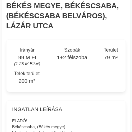
BÉKÉS MEGYE, BÉKÉSCSABA,
(BÉKÉSCSABA BELVÁROS),
LÁZÁR UTCA
Irányár
Szobák
Terület
99 M Ft
1+2 félszoba
79 m²
(1.25 M Ft/㎡)
Telek terület
200 m²
INGATLAN LEÍRÁSA
ELADÓ!
Békéscsaba, (Békés megye)