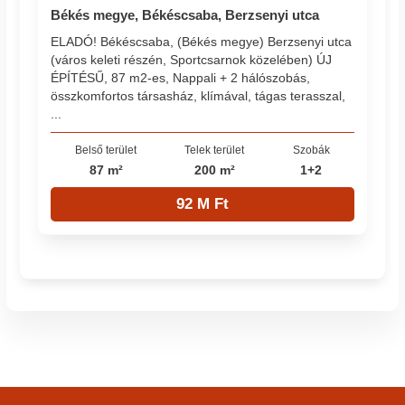
Békés megye, Békéscsaba, Berzsenyi utca
ELADÓ! Békéscsaba, (Békés megye) Berzsenyi utca
(város keleti részén, Sportcsarnok közelében) ÚJ
ÉPÍTÉSŰ, 87 m2-es, Nappali + 2 hálószobás,
összkomfortos társasház, klímával, tágas terasszal,
...
Belső terület
Telek terület
Szobák
87 m²
200 m²
1+2
92 M Ft