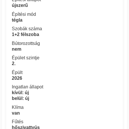
újszerű
Építési mód
tégla
Szobák száma
1+2 félszoba
Bútorozottság
nem
Épület szintje
2.
Épült
2026
Ingatlan állapot
kívül: új
belül: új
Klíma
van
Fűtés
hőszivattyús