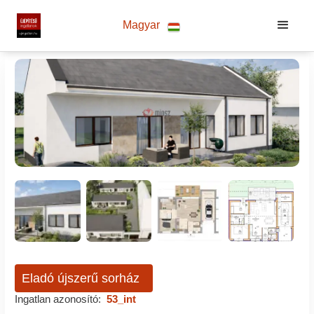
Magyar
Eladó újszerű sorház
Ingatlan azonosító:
53_int