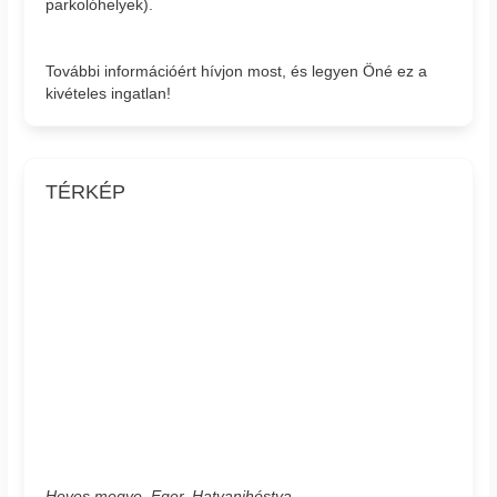
parkolóhelyek).
További információért hívjon most, és legyen Öné ez a
kivételes ingatlan!
TÉRKÉP
Heves megye, Eger, Hatvanihóstya