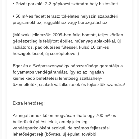
• Privát parkoló: 2-3 gépkocsi számára hely biztosított.
• 50 m²-es fedett terasz: tökéletes helyszín szabadtéri
programokhoz, reggelikhez vagy borozgatáshoz.
(Műszaki jellemzők: 2009-ben falig bontott, teljes körűen
gépészetileg is felújított épület, műanyag ablakokkal, új
radiátoros, padlófűtéses fűtéssel, külső 10 cm-es
hőszigeteléssel, új cseréptetővel.)
Eger és a Szépasszonyvölgy népszerűsége garantálja a
folyamatos vendégáramlást, így ez az ingatlan
kiemelkedő befektetési lehetőség szálláshely-
üzemeltetők, családi vállalkozások és fejlesztők számára!
Extra lehetőség:
Az ingatlanhoz külön megvásárolható egy 700 m²-es
belterületi építési telek, amely jelenleg
vendégparkolóként szolgál, de számos fejlesztési
lehetőséget rejt (bővítés, új épület, további