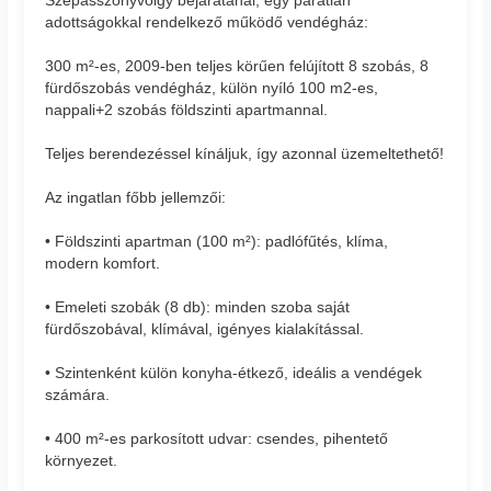
adottságokkal rendelkező működő vendégház:
300 m²-es, 2009-ben teljes körűen felújított 8 szobás, 8
fürdőszobás vendégház, külön nyíló 100 m2-es,
nappali+2 szobás földszinti apartmannal.
Teljes berendezéssel kínáljuk, így azonnal üzemeltethető!
Az ingatlan főbb jellemzői:
• Földszinti apartman (100 m²): padlófűtés, klíma,
modern komfort.
• Emeleti szobák (8 db): minden szoba saját
fürdőszobával, klímával, igényes kialakítással.
• Szintenként külön konyha-étkező, ideális a vendégek
számára.
• 400 m²-es parkosított udvar: csendes, pihentető
környezet.