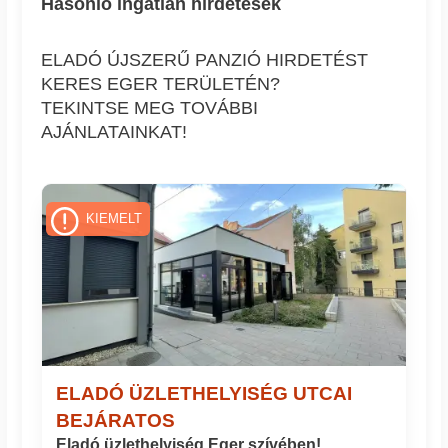
Hasonló ingatlan hírdetések
ELADÓ ÚJSZERŰ PANZIÓ HIRDETÉST
KERES EGER TERÜLETÉN?
TEKINTSE MEG TOVÁBBI
AJÁNLATAINKAT!
KIEMELT
ELADÓ ÜZLETHELYISÉG UTCAI
BEJÁRATOS
Eladó üzlethelyiség Eger szívében!