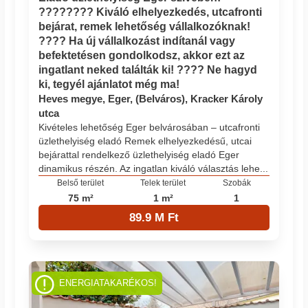
???????? Kiváló elhelyezkedés, utcafronti
bejárat, remek lehetőség vállalkozóknak!
???? Ha új vállalkozást indítanál vagy
befektetésen gondolkodsz, akkor ezt az
ingatlant neked találták ki! ???? Ne hagyd
ki, tegyél ajánlatot még ma!
Heves megye, Eger, (Belváros), Kracker Károly
utca
Kivételes lehetőség Eger belvárosában – utcafronti
üzlethelyiség eladó Remek elhelyezkedésű, utcai
bejárattal rendelkező üzlethelyiség eladó Eger
dinamikus részén. Az ingatlan kiváló választás lehe...
Belső terület
Telek terület
Szobák
75 m²
1 m²
1
89.9 M Ft
ENERGIATAKARÉKOS!