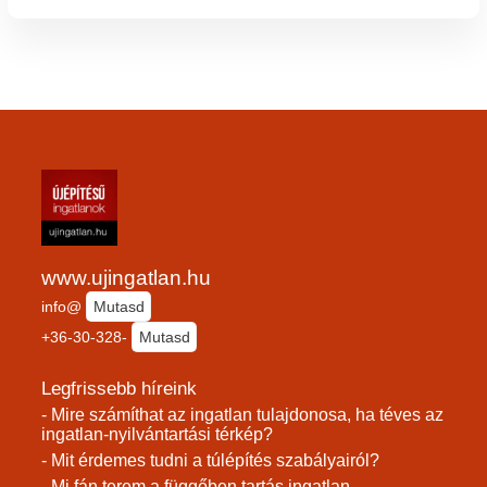
www.ujingatlan.hu
info@
Mutasd
+36-30-328-
Mutasd
Legfrissebb híreink
- Mire számíthat az ingatlan tulajdonosa, ha téves az
ingatlan-nyilvántartási térkép?
- Mit érdemes tudni a túlépítés szabályairól?
- Mi fán terem a függőben tartás ingatlan