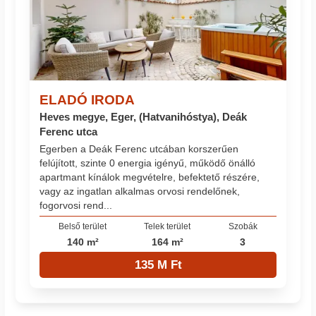
ELADÓ IRODA
Heves megye, Eger, (Hatvanihóstya), Deák
Ferenc utca
Egerben a Deák Ferenc utcában korszerűen
felújított, szinte 0 energia igényű, működő önálló
apartmant kínálok megvételre, befektető részére,
vagy az ingatlan alkalmas orvosi rendelőnek,
fogorvosi rend...
Belső terület
Telek terület
Szobák
140 m²
164 m²
3
135 M Ft