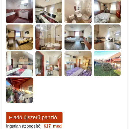
Eladó újszerű panzió
Ingatlan azonosító:
617_med