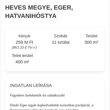
HEVES MEGYE, EGER,
HATVANIHÓSTYA
Irányár
Szobák
Terület
259 M Ft
11 szoba
300 m²
(863.33 E Ft/㎡)
Telek terület
400 m²
INGATLAN LEÍRÁSA
Figyelem befektetők és vállalkozók!
Eladó Eger egyik legkedveltebb turisztikai pontjánál, a
Szépasszonyvölgy bejáratánál, egy páratlan