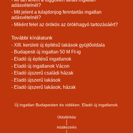
adásvételnél?
- Mit jelent a tulajdonjog fenntartás ingatlan
adásvételnél?
- Miként felel az örökös az örökhagyó tartozásáért?
További kínálatunk
- XIII. kerületi új építésű lakások gyüjtőoldala
- Budapesti új ingatlan 50 M Ft-ig
- Eladó új építésű ingatlanok
- Eladó új ingatlanok Vácon
- Eladó újszerű családi házak
- Eladó újszerű lakások
- Eladó újszerű lakások, házak
Új ingatlan Budapesten és vidéken. Eladó új ingatlanok.
Oldaltérkép
Adatkezelés