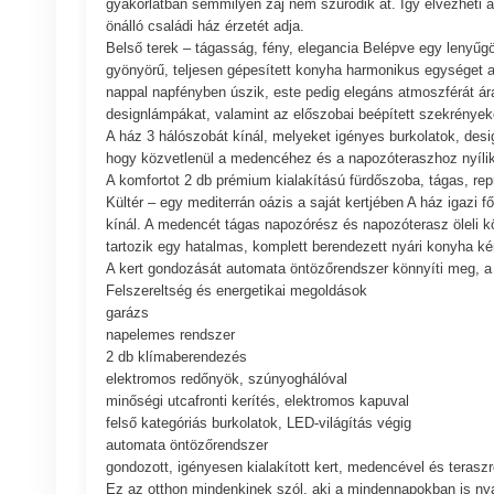
gyakorlatban semmilyen zaj nem szűrődik át. Így élvezheti 
önálló családi ház érzetét adja.
Belső terek – tágasság, fény, elegancia Belépve egy lenyűgö
gyönyörű, teljesen gépesített konyha harmonikus egységet alk
nappal napfényben úszik, este pedig elegáns atmoszférát áras
designlámpákat, valamint az előszobai beépített szekrényeke
A ház 3 hálószobát kínál, melyeket igényes burkolatok, desig
hogy közvetlenül a medencéhez és a napozóteraszhoz nyílik 
A komfortot 2 db prémium kialakítású fürdőszoba, tágas, rep
Kültér – egy mediterrán oázis a saját kertjében A ház igazi 
kínál. A medencét tágas napozórész és napozóterasz öleli k
tartozik egy hatalmas, komplett berendezett nyári konyha ké
A kert gondozását automata öntözőrendszer könnyíti meg, a k
Felszereltség és energetikai megoldások
garázs
napelemes rendszer
2 db klímaberendezés
elektromos redőnyök, szúnyoghálóval
minőségi utcafronti kerítés, elektromos kapuval
felső kategóriás burkolatok, LED-világítás végig
automata öntözőrendszer
gondozott, igényesen kialakított kert, medencével és terasz
Ez az otthon mindenkinek szól, aki a mindennapokban is nya