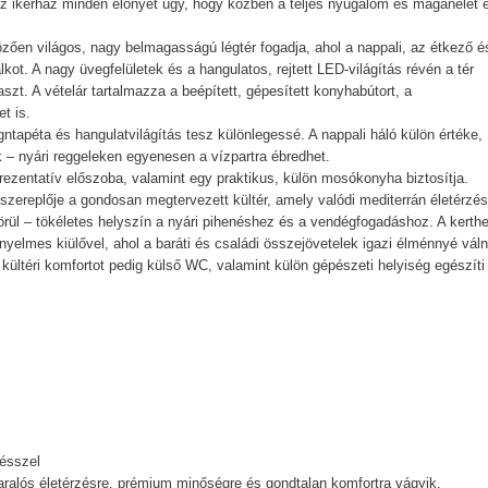
az ikerház minden előnyét úgy, hogy közben a teljes nyugalom és magánélet 
zően világos, nagy belmagasságú légtér fogadja, ahol a nappali, az étkező é
ot. A nagy üvegfelületek és a hangulatos, rejtett LED-világítás révén a tér
zt. A vételár tartalmazza a beépített, gépesített konyhabútort, a
t is.
ntapéta és hangulatvilágítás tesz különlegessé. A nappali háló külön értéke,
– nyári reggeleken egyenesen a vízpartra ébredhet.
rezentatív előszoba, valamint egy praktikus, külön mosókonyha biztosítja.
főszereplője a gondosan megtervezett kültér, amely valódi mediterrán életérzés
örül – tökéletes helyszín a nyári pihenéshez és a vendégfogadáshoz. A kerth
nyelmes kiülővel, ahol a baráti és családi összejövetelek igazi élménnyé váln
ültéri komfortot pedig külső WC, valamint külön gépészeti helyiség egészíti 
résszel
ralós életérzésre, prémium minőségre és gondtalan komfortra vágyik.