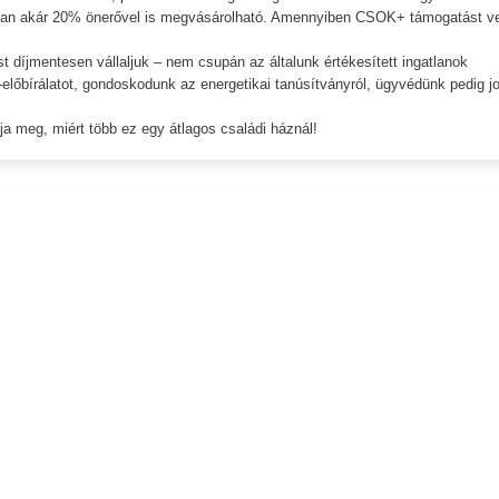
gatlan akár 20% önerővel is megvásárolható. Amennyiben CSOK+ támogatást v
t díjmentesen vállaljuk – nem csupán az általunk értékesített ingatlanok
l-előbírálatot, gondoskodunk az energetikai tanúsítványról, ügyvédünk pedig jo
ja meg, miért több ez egy átlagos családi háznál!