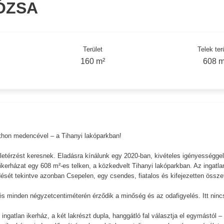
ÓZSA
Terület
Telek ter
160 m²
608 m
tthon medencével – a Tihanyi lakóparkban!
etérzést keresnek. Eladásra kínálunk egy 2020-ban, kivételes igényességgel
ikerházat egy 608 m²-es telken, a közkedvelt Tihanyi lakóparkban. Az ingatla
ését tekintve azonban Csepelen, egy csendes, fiatalos és kifejezetten össze
zés minden négyzetcentiméterén érződik a minőség és az odafigyelés. Itt ninc
ingatlan ikerház, a két lakrészt dupla, hanggátló fal választja el egymástól –