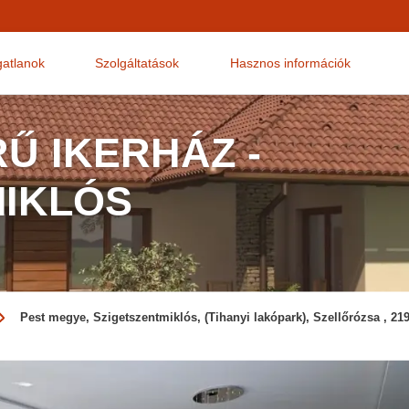
gatlanok
Szolgáltatások
Hasznos információk
Ű IKERHÁZ -
MIKLÓS
Pest megye, Szigetszentmiklós, (Tihanyi lakópark), Szellőrózsa , 219