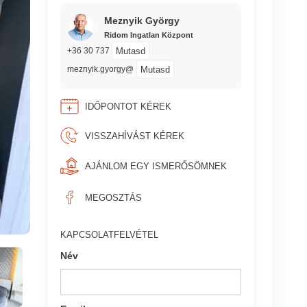
Meznyik György
Ridom Ingatlan Központ
Mutasd
+36 30 737
Mutasd
meznyik.gyorgy@
IDŐPONTOT KÉREK
VISSZAHÍVÁST KÉREK
AJÁNLOM EGY ISMERŐSÖMNEK
MEGOSZTÁS
KAPCSOLATFELVÉTEL
Név