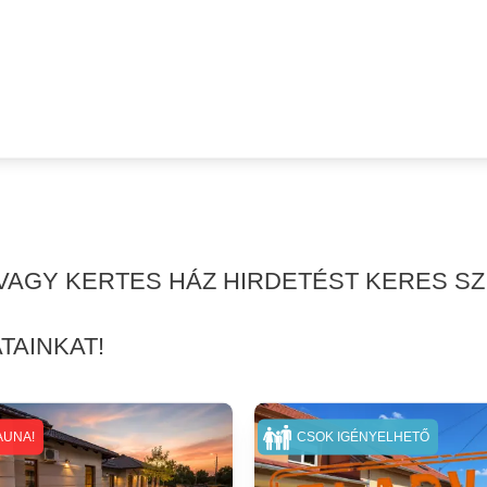
 VAGY KERTES HÁZ HIRDETÉST KERES S
TAINKAT!
AUNA!
CSOK IGÉNYELHETŐ