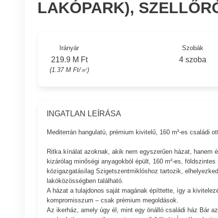
LAKÓPARK), SZELLŐR
Irányár
Szobák
219.9 M Ft
4 szoba
(1.37 M Ft/㎡)
INGATLAN LEÍRÁSA
Mediterrán hangulatú, prémium kivitelű, 160 m²-es családi o
Ritka kínálat azoknak, akik nem egyszerűen házat, hanem él
kizárólag minőségi anyagokból épült, 160 m²-es, földszintes 
közigazgatásilag Szigetszentmiklóshoz tartozik, elhelyezked
lakóközösségben található.
A házat a tulajdonos saját magának építtette, így a kivitele
kompromisszum – csak prémium megoldások.
Az ikerház, amely úgy él, mint egy önálló családi ház Bár az 