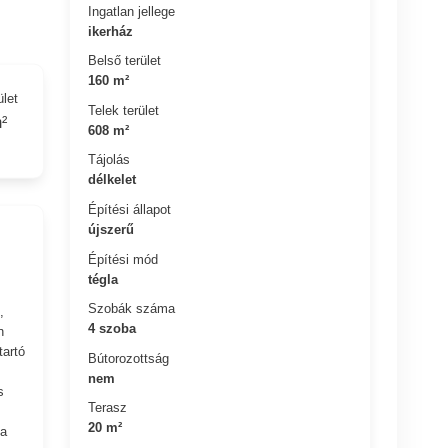
Ingatlan jellege
ikerház
Belső terület
160 m²
ület
Telek terület
²
608 m²
Tájolás
délkelet
Építési állapot
újszerű
Építési mód
tégla
Szobák száma
,
4 szoba
n
tartó
Bútorozottság
nem
s
Terasz
20 m²
 a