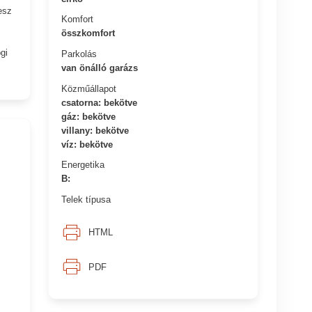
esz
Komfort
összkomfort
gi
Parkolás
van önálló garázs
Közműállapot
csatorna: bekötve
gáz: bekötve
villany: bekötve
víz: bekötve
Energetika
B:
Telek típusa
HTML
PDF