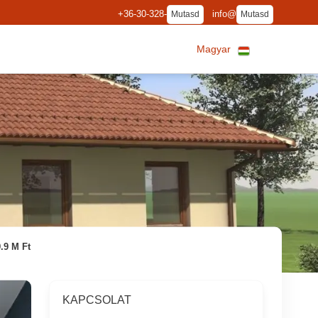
+36-30-328-
info@
Mutasd
Mutasd
Magyar
.9 M Ft
KAPCSOLAT