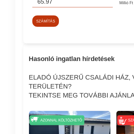
Millió Ft
SZÁMÍTÁS
Hasonló ingatlan hírdetések
ELADÓ ÚJSZERŰ CSALÁDI HÁZ,
TERÜLETÉN?
TEKINTSE MEG TOVÁBBI AJÁNLA
AZONNAL KÖLTÖZHETŐ
SZ