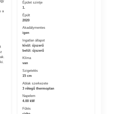
egy
Épület szintje
1.
s a
Épült
2020
Akadálymentes
igen
Ingatlan állapot
kívül: újszerű
t
belül: újszerű
ez
ak.
Klíma
ki.
van
Szigetelés
15 cm
Ablak szerkezete
3 rétegű thermoplan
Napelem
4.00 kW
Fűtés
cirko