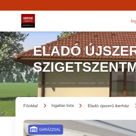
In
ELADÓ ÚJSZER
SZIGETSZENT
Főoldal
Eladó újszerű ikerház
Ingatlan lista
GARÁZZSAL