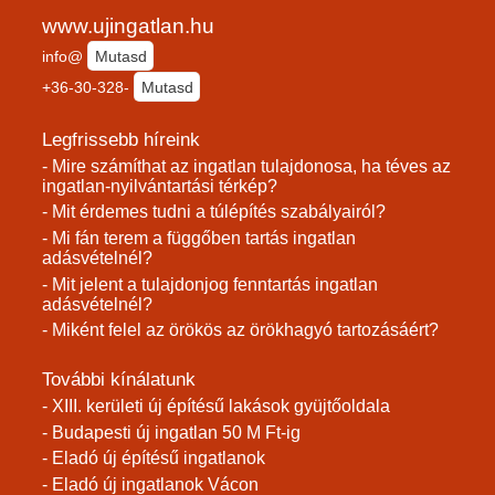
www.ujingatlan.hu
info@
Mutasd
+36-30-328-
Mutasd
Legfrissebb híreink
- Mire számíthat az ingatlan tulajdonosa, ha téves az
ingatlan-nyilvántartási térkép?
- Mit érdemes tudni a túlépítés szabályairól?
- Mi fán terem a függőben tartás ingatlan
adásvételnél?
- Mit jelent a tulajdonjog fenntartás ingatlan
adásvételnél?
- Miként felel az örökös az örökhagyó tartozásáért?
További kínálatunk
- XIII. kerületi új építésű lakások gyüjtőoldala
- Budapesti új ingatlan 50 M Ft-ig
- Eladó új építésű ingatlanok
- Eladó új ingatlanok Vácon