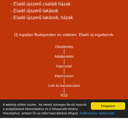
- Eladó újszerű családi házak
- Eladó újszerű lakások
- Eladó újszerű lakások, házak
Új ingatlan Budapesten és vidéken. Eladó új ingatlanok.
Oldaltérkép
Adatkezelés
Kapcsolat
Impresszum
Link és bannercsere
RSS
A webhely sütiket (cookie - kis méretű szöveges file-ok) használ
Elfogadom
Vár-Köz Kft. - Ingatlan nyilvántartó, ügyviteli és
a szolgáltatások biztosításához és a felhasználói élmény
Copyright © 2021.
Adatkezelési tájékoztató
fokozásához, amelyet Ön az oldal használatával elfogad.
adminisztrációs szoftver