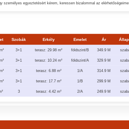
vagy személyes egyeztetésért kérem, keressen bizalommal az elérhetőségeime
et
Szobák
Erkély
Emelet
Ár
Álla
m²
3+1
terasz: 29.98 m²
földszint/B
349.9 M
szab
m²
3+1
terasz: 10.24 m²
földszint/A
329.9 M
szab
m²
3+1
terasz: 6.88 m²
1/A
314.9 M
szab
m²
3+1
terasz: 17.7 m²
1/B
299.9 M
szab
m²
3
terasz: 4.42 m²
2/A
249.9 M
szab