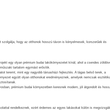
t szolgálja, hogy az otthonok hosszú távon is kényelmesek, korszerűek és
projekt egy olyan prémium budai lakókörnyezetet kínál, ahol a csendes zöldöv
műszaki tartalom egymást erősítik.
tot teremt, mint egy nagyobb társasházi fejlesztés. A tágas belső terek, a
környezet együtt olyan otthonokat eredményeznek, amelyek nemcsak esztétika
ztosítanak.
nyosban, prémium budai környezetben keresnek modern, jól átgondolt és hoss
pcsolattal rendelkeznek, ezért érdemes az egyes lakásokat külön is megvizsgáln