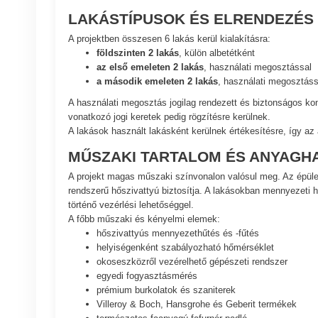
LAKÁSTÍPUSOK ÉS ELRENDEZÉS
A projektben összesen 6 lakás kerül kialakításra:
földszinten 2 lakás
, külön albetétként
az első emeleten 2 lakás
, használati megosztással
a második emeleten 2 lakás
, használati megosztáss
A használati megosztás jogilag rendezett és biztonságos kons
vonatkozó jogi keretek pedig rögzítésre kerülnek.
A lakások használt lakásként kerülnek értékesítésre, így az
MŰSZAKI TARTALOM ÉS ANYAGH
A projekt magas műszaki színvonalon valósul meg. Az épület 
rendszerű hőszivattyú biztosítja. A lakásokban mennyezeti 
történő vezérlési lehetőséggel.
A főbb műszaki és kényelmi elemek:
hőszivattyús mennyezethűtés és -fűtés
helyiségenként szabályozható hőmérséklet
okoseszközről vezérelhető gépészeti rendszer
egyedi fogyasztásmérés
prémium burkolatok és szaniterek
Villeroy & Boch, Hansgrohe és Geberit termékek
természetes faanyagú fafurnér padló