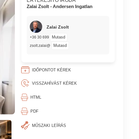
ÉRTÉKESÍTŐ IRODA
Zalai Zsolt - Andersen Ingatlan
Zalai Zsolt
Mutasd
+36 30 699
Mutasd
zsolt.zalai@
IDŐPONTOT KÉREK
VISSZAHÍVÁST KÉREK
⎙︁
HTML
⎙︁
PDF
MŰSZAKI LEÍRÁS