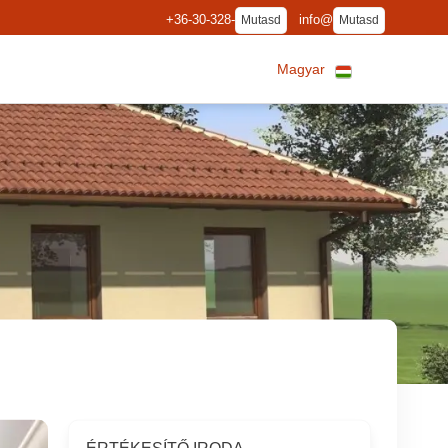
+36-30-328-
info@
Mutasd
Mutasd
Magyar