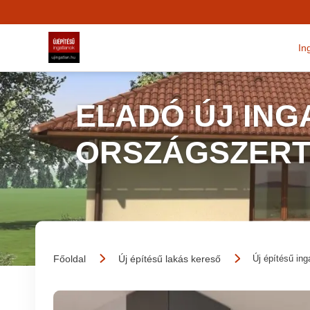
In
ELADÓ ÚJ IN
ORSZÁGSZERT
Főoldal
Új építésű lakás kereső
Új építésű ing