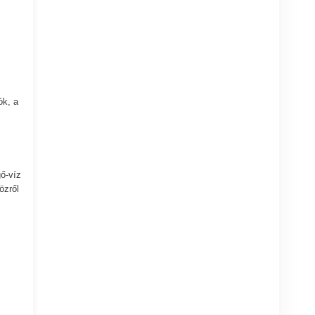
ók, a
ő-víz
özről