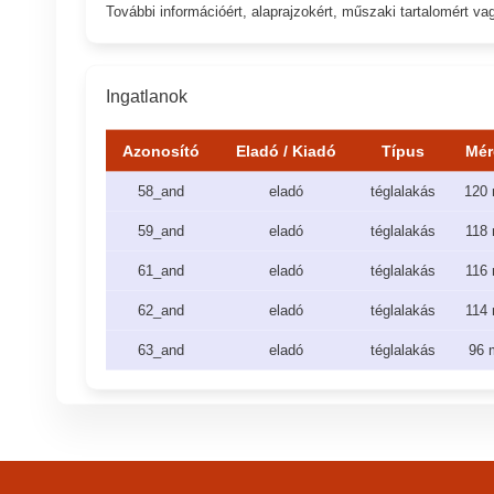
További információért, alaprajzokért, műszaki tartalomért 
Ingatlanok
Azonosító
Eladó / Kiadó
Típus
Mér
58_and
eladó
téglalakás
120 
59_and
eladó
téglalakás
118 
61_and
eladó
téglalakás
116 
62_and
eladó
téglalakás
114 
63_and
eladó
téglalakás
96 