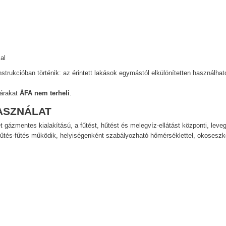
al
trukcióban történik: az érintett lakások egymástól elkülönítetten használhat
 árakat
ÁFA nem terheli
.
ASZNÁLAT
gázmentes kialakítású, a fűtést, hűtést és melegvíz-ellátást központi, leveg
hűtés-fűtés működik, helyiségenként szabályozható hőmérséklettel, okoseszk