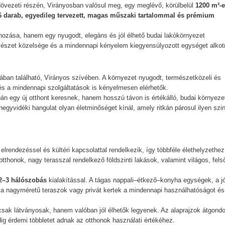
ldövezeti részén, Virányosban valósul meg, egy meglévő, körülbelül
1200 m²-e
6 darab, egyedileg tervezett, magas műszaki tartalommal és prémium
hozása, hanem egy nyugodt, elegáns és jól élhető budai lakókörnyezet
mészet közelsége és a mindennapi kényelem kiegyensúlyozott egységet alkot
ában található, Virányos szívében. A környezet nyugodt, természetközeli és
és a mindennapi szolgáltatások is kényelmesen elérhetők.
n egy új otthont keresnek, hanem hosszú távon is értékálló, budai környeze
egyvidéki hangulat olyan életminőséget kínál, amely ritkán párosul ilyen szin
elrendezéssel és kültéri kapcsolattal rendelkezik, így többféle élethelyzethez 
otthonok, nagy terasszal rendelkező földszinti lakások, valamint világos, fels
2–3 hálószobás
kialakítással. A tágas nappali–étkező–konyha egységek, a jó
 a nagyméretű teraszok vagy privát kertek a mindennapi használhatóságot és
csak látványosak, hanem valóban jól élhetők legyenek. Az alaprajzok átgondo
ig érdemi többletet adnak az otthonok használati értékéhez.