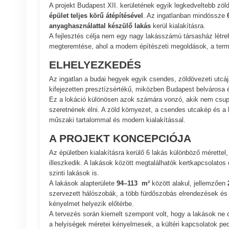
A projekt Budapest XII. kerületének egyik legkedveltebb zö
épület teljes körű átépítésével
. Az ingatlanban mindössze
anyaghasználattal készülő lakás
kerül kialakításra.
A fejlesztés célja nem egy nagy lakásszámú társasház létre
megteremtése, ahol a modern építészeti megoldások, a ter
ELHELYEZKEDÉS
Az ingatlan a budai hegyek egyik csendes, zöldövezeti utcáj
kifejezetten presztízsértékű, miközben Budapest belvárosa 
Ez a lokáció különösen azok számára vonzó, akik nem csupá
szeretnének élni. A zöld környezet, a csendes utcakép és a h
műszaki tartalommal és modern kialakítással.
A PROJEKT KONCEPCIÓJA
Az épületben kialakításra kerülő 6 lakás különböző mérettel, 
illeszkedik. A lakások között megtalálhatók kertkapcsolatos 
szinti lakások is.
A lakások alapterülete
94–113
m²
között alakul, jellemzően
szervezett hálószobák, a több fürdőszobás elrendezések és
kényelmet helyezik előtérbe.
A tervezés során kiemelt szempont volt, hogy a lakások ne 
a helyiségek méretei kényelmesek, a kültéri kapcsolatok ped