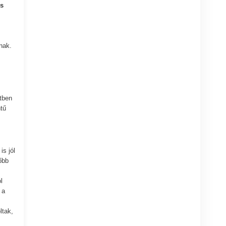
s
nak.
tben
tű
is jól
őbb
l
 a
ltak,