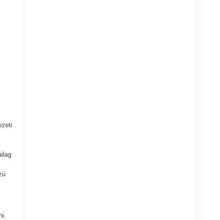
ezeti
ilag
zú
i.