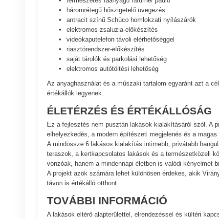
háromrétegű hőszigetelő üvegezés
antracit színű Schüco homlokzati nyílászárók
elektromos zsaluzia-előkészítés
videókaputelefon távoli elérhetőséggel
riasztórendszer-előkészítés
saját tárolók és parkolási lehetőség
elektromos autótöltési lehetőség
Az anyaghasználat és a műszaki tartalom egyaránt azt a cél
értékállók legyenek.
ÉLETÉRZÉS ÉS ÉRTÉKÁLLÓSÁG
Ez a fejlesztés nem pusztán lakások kialakításáról szól. A 
elhelyezkedés, a modern építészeti megjelenés és a magas 
A mindössze 6 lakásos kialakítás intimebb, privátabb hangula
teraszok, a kertkapcsolatos lakások és a természetközeli 
vonzóak, hanem a mindennapi életben is valódi kényelmet bi
A projekt azok számára lehet különösen érdekes, akik Virá
távon is értékálló otthont.
TOVÁBBI INFORMÁCIÓ
A lakások eltérő alapterülettel, elrendezéssel és kültéri ka