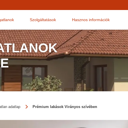
gatlanok
Szolgáltatások
Hasznos információk
GATLANOK
E
atlan adatlap
Prémium lakások Virányos szívében