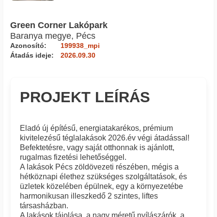
Green Corner Lakópark
Baranya megye, Pécs
Azonosító:
199938_mpi
Átadás ideje:
2026.09.30
PROJEKT LEÍRÁS
Eladó új építésű, energiatakarékos, prémium
kivitelezésű téglalakások 2026.év végi átadással!
Befektetésre, vagy saját otthonnak is ajánlott,
rugalmas fizetési lehetőséggel.
A lakások Pécs zöldövezeti részében, mégis a
hétköznapi élethez szükséges szolgáltatások, és
üzletek közelében épülnek, egy a környezetébe
harmonikusan illeszkedő 2 szintes, liftes
társasházban.
A lakások tájolása, a nagy méretű nyílászárók, a