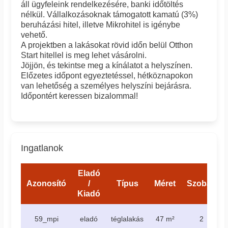
áll ügyfeleink rendelkezésére, banki időtöltés
nélkül. Vállalkozásoknak támogatott kamatú (3%)
beruházási hitel, illetve Mikrohitel is igénybe
vehető.
A projektben a lakásokat rövid időn belül Otthon
Start hitellel is meg lehet vásárolni.
Jöjjön, és tekintse meg a kínálatot a helyszínen.
Előzetes időpont egyeztetéssel, hétköznapokon
van lehetőség a személyes helyszíni bejárásra.
Időpontért keressen bizalommal!
Ingatlanok
Eladó
Azonosító
/
Típus
Méret
Szobák
Kiadó
59_mpi
eladó
téglalakás
47 m²
2