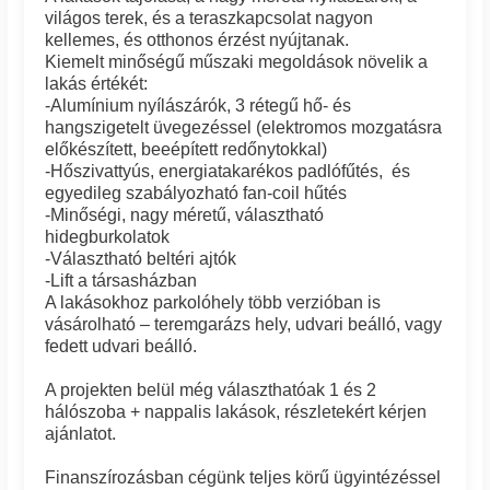
világos terek, és a teraszkapcsolat nagyon
kellemes, és otthonos érzést nyújtanak.
Kiemelt minőségű műszaki megoldások növelik a
lakás értékét:
-Alumínium nyílászárók, 3 rétegű hő- és
hangszigetelt üvegezéssel (elektromos mozgatásra
előkészített, beeépített redőnytokkal)
-Hőszivattyús, energiatakarékos padlófűtés, és
egyedileg szabályozható fan-coil hűtés
-Minőségi, nagy méretű, választható
hidegburkolatok
-Választható beltéri ajtók
-Lift a társasházban
A lakásokhoz parkolóhely több verzióban is
vásárolható – teremgarázs hely, udvari beálló, vagy
fedett udvari beálló.
A projekten belül még választhatóak 1 és 2
hálószoba + nappalis lakások, részletekért kérjen
ajánlatot.
Finanszírozásban cégünk teljes körű ügyintézéssel