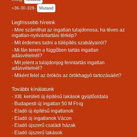
+36-30-328-
Mutasd
Legfrissebb híreink
- Mire számíthat az ingatlan tulajdonosa, ha téves az
ingatlan-nyilvántartási térkép?
- Mit érdemes tudni a túlépítés szabályairól?
- Mi fán terem a függőben tartás ingatlan
adásvételnél?
- Mit jelent a tulajdonjog fenntartás ingatlan
adásvételnél?
- Miként felel az örökös az örökhagyó tartozásáért?
További kínálatunk
- XIII. kerületi új építésű lakások gyüjtőoldala
- Budapesti új ingatlan 50 M Ft-ig
- Eladó új építésű ingatlanok
- Eladó új ingatlanok Vácon
- Eladó újszerű családi házak
- Eladó újszerű lakások