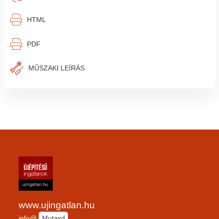
⎙︁
HTML
⎙︁
PDF
MŰSZAKI LEÍRÁS
www.ujingatlan.hu
info@
Mutasd