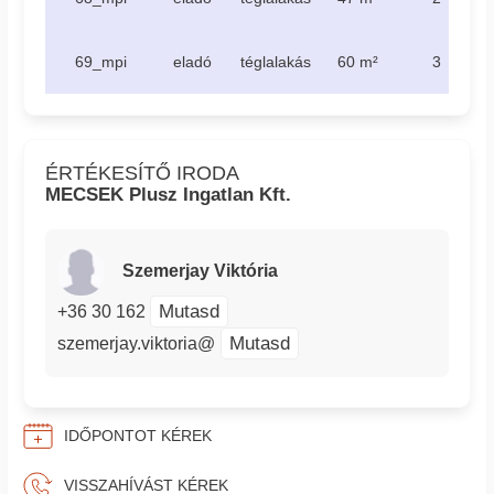
69_mpi
eladó
téglalakás
60 m²
3
ÉRTÉKESÍTŐ IRODA
MECSEK Plusz Ingatlan Kft.
Szemerjay Viktória
Mutasd
+36 30 162
Mutasd
szemerjay.viktoria@
IDŐPONTOT KÉREK
VISSZAHÍVÁST KÉREK