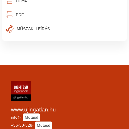
⎙︁
HTML
⎙︁
PDF
MŰSZAKI LEÍRÁS
www.ujingatlan.hu
info@
Mutasd
+36-30-328-
Mutasd