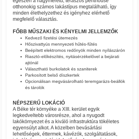
egészen a nagyméretű, teraszos penthouse
otthonokig számos lakástípus megtalálható, így
minden élethelyzethez és igényhez elérhető
megfelelő választás.
FŐBB MŰSZAKI ÉS KÉNYELMI JELLEMZŐK
Kedvező fizetési ütemezés
Hőszivattyús mennyezeti hűtés-fűtés
Beépített elektromos redőnyök minden nyílászárón
Riasztó-előkészítés, nyitásérzékelővel a bejárati
ajtónál
Választható burkolatok és szaniterek
Parkosított belső díszkertek
Opcionálisan megvásárolható teremgarázs-beállók
és tárolók
NÉPSZERŰ LOKÁCIÓ
A Béke tér környéke a XIII. kerület egyik
legkedveltebb városrésze, ahol a nyugodt
lakókörnyezet és a kiváló infrastruktúra tökéletes
egyensúlyt alkot. A közelben bevásárlási
lehetőségek, éttermek, kávézók, szolgáltatások,