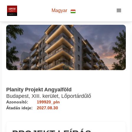
Magyar
Planity Projekt Angyalföld
Budapest, XIII. kerület, Lőportárdűlő
Azonosító:
199920_pln
Átadás ideje:
2027.08.30