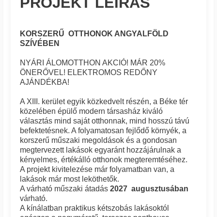
PROJEKT LEÍRÁS
KORSZERŰ OTTHONOK ANGYALFÖLD
SZÍVÉBEN
NYÁRI ÁLOMOTTHON AKCIÓ! MÁR 20%
ÖNERŐVEL! ELEKTROMOS REDŐNY
AJÁNDÉKBA!
A XIII. kerület egyik közkedvelt részén, a Béke tér
közelében épülő modern társasház kiváló
választás mind saját otthonnak, mind hosszú távú
befektetésnek. A folyamatosan fejlődő környék, a
korszerű műszaki megoldások és a gondosan
megtervezett lakások egyaránt hozzájárulnak a
kényelmes, értékálló otthonok megteremtéséhez.
A projekt kivitelezése már folyamatban van, a
lakások már most leköthetők.
A várható műszaki átadás
2027 augusztusában
várható.
A kínálatban praktikus kétszobás lakásoktól