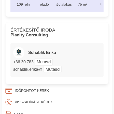
109_pln
eladó
téglalakás
75 m²
4
ÉRTÉKESÍTŐ IRODA
Planity Consulting
Schablik Erika
Mutasd
+36 30 783
Mutasd
schablik.erika@
IDŐPONTOT KÉREK
VISSZAHÍVÁST KÉREK