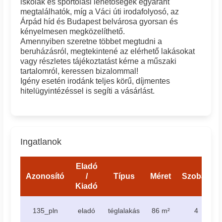
iskolák és sportolási lehetőségek egyaránt
megtalálhatók, míg a Váci úti irodafolyosó, az
Árpád híd és Budapest belvárosa gyorsan és
kényelmesen megközelíthető.
Amennyiben szeretne többet megtudni a
beruházásról, megtekintené az elérhető lakásokat
vagy részletes tájékoztatást kérne a műszaki
tartalomról, keressen bizalommal!
Igény esetén irodánk teljes körű, díjmentes
hitelügyintézéssel is segíti a vásárlást.
Ingatlanok
Eladó
Azonosító
/
Típus
Méret
Szobák
Kiadó
135_pln
eladó
téglalakás
86 m²
4