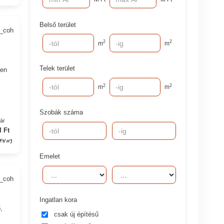
Belső terület
2_coh
2
2
m
m
Telek terület
ben
2
2
m
m
Szobák száma
yár
 Ft
 Ft/㎡)
Emelet
9_coh
Ingatlan kora
,
csak új építésű
–