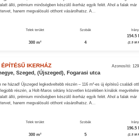
alatt álló, prémium minőségben készülő ikerház egyik felét. Ahol a falak már
 tervet, hanem megvalósuló otthont vásárolhatsz. A...
Telek terület
Szobák
Irán
154.5 
300 m²
4
(1.5 M 
 ÉPÍTÉSŰ IKERHÁZ
Azonosító: 12
egye, Szeged, (Újszeged), Fogarasi utca
 ne házad! Újszeged legkedveltebb részén – 116 m²-es új építésű családi ot
legjobb részén, a Holt-Maros sétány közvetlen közelében kínálok megvételre
alatt álló, prémium minőségben készülő ikerház egyik felét. Ahol a falak már
 tervet, hanem megvalósuló otthont vásárolhatsz. A...
Telek terület
Szobák
Irán
196.5 
300 m²
5
(1.5 M 