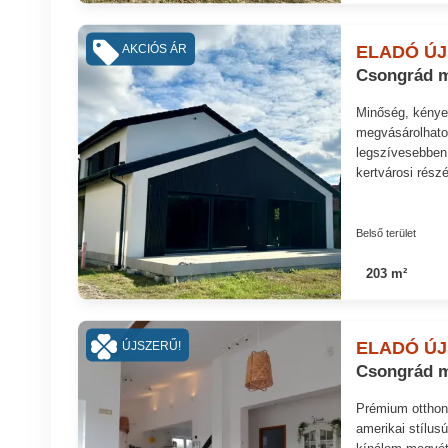
ELADÓ ÚJ
AKCIÓS ÁR
Csongrád m
Minőség, kényel
megvásárolhatod
legszívesebben 
kertvárosi rész
Belső terület
203 m²
ELADÓ ÚJ
ÚJSZERŰ!
Csongrád m
Prémium otthon
amerikai stílus