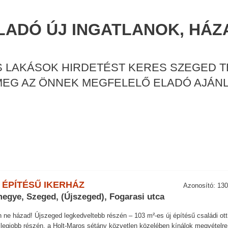
LADÓ ÚJ INGATLANOK, HÁZ
ÉS LAKÁSOK HIRDETÉST KERES SZEGED 
 MEG AZ ÖNNEK MEGFELELŐ ELADÓ AJÁNL
 ÉPÍTÉSŰ IKERHÁZ
Azonosító: 13
egye, Szeged, (Újszeged), Fogarasi utca
 ne házad! Újszeged legkedveltebb részén – 103 m²-es új építésű családi ot
legjobb részén, a Holt-Maros sétány közvetlen közelében kínálok megvételre