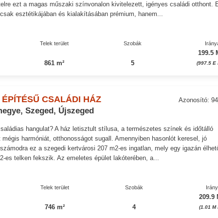
lre ezt a magas műszaki színvonalon kivitelezett, igényes családi otthont. 
csak esztétikájában és kialakításában prémium, hanem...
Telek terület
Szobák
Irány
199.5 
861 m²
5
(997.5 E 
 ÉPÍTÉSŰ CSALÁDI HÁZ
Azonosító: 9
egye, Szeged, Újszeged
saládias hangulat? A ház letisztult stílusa, a természetes színek és időtálló
t mégis harmóniát, otthonosságot sugall. Amennyiben hasonlót keresel, jó
 számodra ez a szegedi kertvárosi 207 m2-es ingatlan, mely egy igazán élhet
es telken fekszik. Az emeletes épület lakóterében, a...
Telek terület
Szobák
Irán
209.9 
746 m²
4
(1.01 M