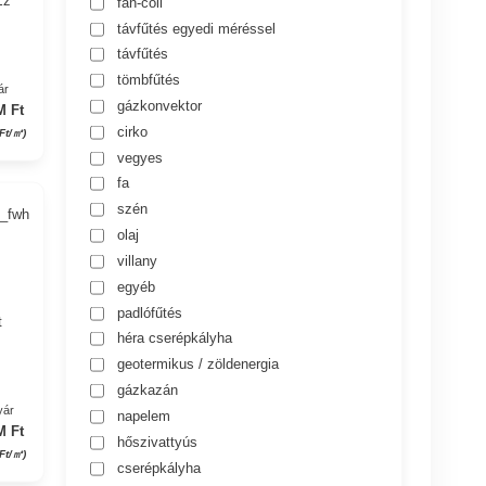
Ez
fan-coil
távfűtés egyedi méréssel
távfűtés
tömbfűtés
ár
gázkonvektor
M Ft
cirko
Ft/㎡)
vegyes
fa
szén
4_fwh
olaj
villany
egyéb
padlófűtés
t
héra cserépkályha
geotermikus / zöldenergia
gázkazán
yár
napelem
M Ft
hőszivattyús
 Ft/㎡)
cserépkályha