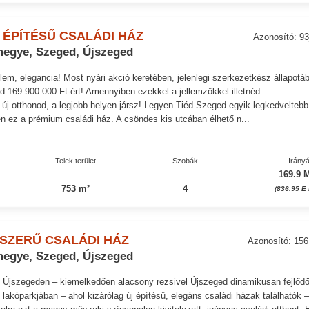
 ÉPÍTÉSŰ CSALÁDI HÁZ
Azonosító: 9
egye, Szeged, Újszeged
em, elegancia! Most nyári akció keretében, jelenlegi szerkezetkész állapotá
 169.900.000 Ft-ért! Amennyiben ezekkel a jellemzőkkel illetnéd
új otthonod, a legjobb helyen jársz! Legyen Tiéd Szeged egyik legkedveltebb
én ez a prémium családi ház. A csöndes kis utcában élhető n...
Telek terület
Szobák
Irányá
169.9 M
753 m²
4
(836.95 E 
SZERŰ CSALÁDI HÁZ
Azonosító: 15
egye, Szeged, Újszeged
 Újszegeden – kiemelkedően alacsony rezsivel Újszeged dinamikusan fejlődő
ú lakóparkjában – ahol kizárólag új építésű, elegáns családi házak találhatók 