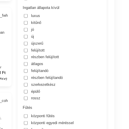
Ingatlan állapota kívül
3_fwh
luxus
kitűnő
jó
ban
új
újszerű
felújított
részben felújított
átlagos
r
felújítandó
 Ft
részben felújítandó
Ft/㎡)
szerkezetkész
épülő
rossz
6_coh
Fűtés
központi fűtés
,
központi egyedi méréssel
–