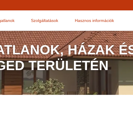
gatlanok
Szolgáltatások
Hasznos információk
ATLANOK, HÁZAK É
GED TERÜLETÉN