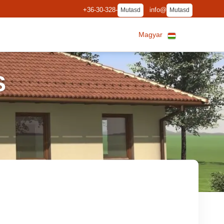
+36-30-328-
info@
Mutasd
Mutasd
Magyar
S