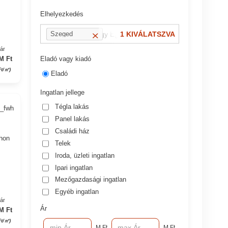
Elhelyezkedés
pl.: 13 kerület vagy Eger, Dobó utca
1 KIVÁLATSZVA
Szeged
yár
Eladó vagy kiadó
M Ft
Ft/㎡)
Eladó
Ingatlan jellege
Tégla lakás
9_fwh
Panel lakás
Családi ház
thon
Telek
Iroda, üzleti ingatlan
Ipari ingatlan
Mezőgazdasági ingatlan
Egyéb ingatlan
yár
Ár
M Ft
Ft/㎡)
M Ft
M Ft