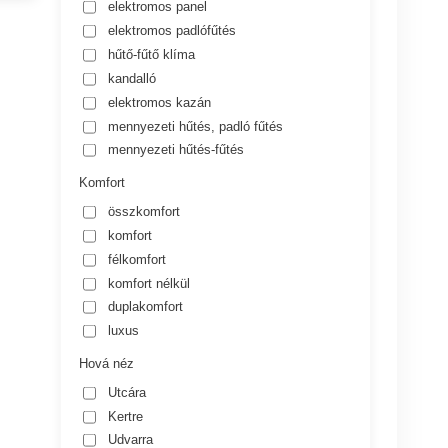
elektromos panel
elektromos padlófűtés
hűtő-fűtő klíma
kandalló
elektromos kazán
mennyezeti hűtés, padló fűtés
mennyezeti hűtés-fűtés
Komfort
összkomfort
komfort
félkomfort
komfort nélkül
duplakomfort
luxus
Hová néz
Utcára
Kertre
Udvarra