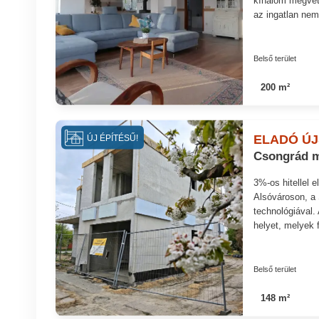
kínálom megvéte
az ingatlan nem
Belső terület
200 m²
ELADÓ ÚJ
ÚJ ÉPÍTÉSŰ!
Csongrád m
3%-os hitellel 
Alsóvároson, a
technológiával. 
helyet, melyek 
Belső terület
148 m²