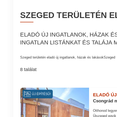
SZEGED TERÜLETÉN E
ELADÓ ÚJ INGATLANOK, HÁZAK 
INGATLAN LISTÁNKAT ÉS TALÁJA
Szeged területén eladó új ingatlanok, házak és lakásokSzeged
8 találat
ELADÓ ÚJ
ÚJ ÉPÍTÉSŰ!
Csongrád m
Otthonod legyen
Újszeged egyik 