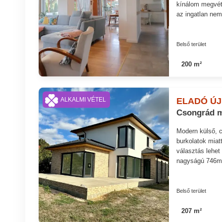
kínálom megvéte
az ingatlan nem
Belső terület
200 m²
ELADÓ ÚJ
ALKALMI VÉTEL
Csongrád m
Modern külső, c
burkolatok miat
választás lehet
nagyságú 746m2-
Belső terület
207 m²