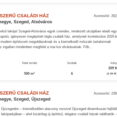
SZERŰ CSALÁDI HÁZ
Azonosító: 26
egye, Szeged, Alsóváros
 első lakója! Szeged-Alsóváros egyik csendes, rendezett utcájában eladó egy
llapotú, igényesen megépített tégla családi ház, amelynek kivitelezése 2025-
 A modern építészeti megoldásoknak és a kiemelkedő műszaki tartalomnak
 ingatlan mindenben megfelel a mai kor elvárásainak. Főb...
Telek terület
Szobák
Irán
209 M
500 m²
6
(1.06 M
SZERŰ CSALÁDI HÁZ
Azonosító: 23
egye, Szeged, Újszeged
 Újszegeden – kiemelkedően alacsony rezsivel Újszeged dinamikusan fejlődő
ú lakóparkjában – ahol kizárólag új építésű, elegáns családi házak találhatók 