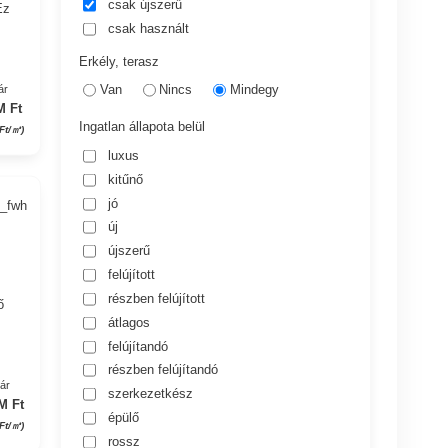
csak újszerű
Ez
csak használt
Erkély, terasz
Van
Nincs
Mindegy
ár
M Ft
Ingatlan állapota belül
Ft/㎡)
luxus
kitűnő
jó
4_fwh
új
újszerű
felújított
részben felújított
ő
átlagos
felújítandó
részben felújítandó
yár
szerkezetkész
M Ft
épülő
 Ft/㎡)
rossz