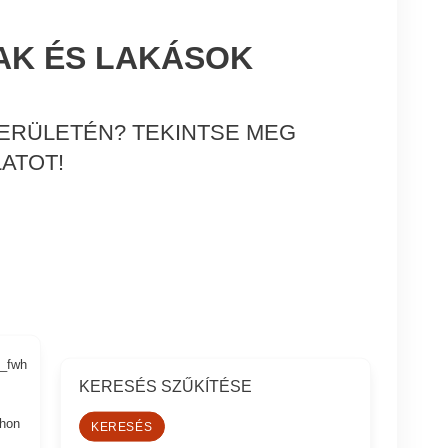
AK ÉS LAKÁSOK
TERÜLETÉN? TEKINTSE MEG
ATOT!
0_fwh
KERESÉS SZŰKÍTÉSE
thon