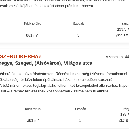
lre ezt a magas műszaki színvonalon kivitelezett, igényes családi otthont. 
csak esztétikájában és kialakításában prémium, hanem...
Telek terület
Szobák
Irány
199.9 
861 m²
5
(999.5 E 
SZERŰ IKERHÁZ
Azonosító: 4
egye, Szeged, (Alsóváros), Világos utca
elérhető álmaid háza Alsóvároson! Ráadásul most még ízlésedre formálhatod!
 Szabadság tér közelében épül álmaid háza, kiemelkedően korszerű
A 602 m2-en fekvő, téglalap alakú telken, két lakóépületből álló ikerház kapot
falai – a remek tervezésnek köszönhetően - szinte nem is érintke...
Telek terület
Szobák
Irán
178 
301 m²
5
(1.2 M