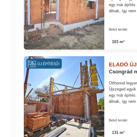
egy már építés 
állnak, így nem
Belső terület
103 m²
ELADÓ ÚJ
ÚJ ÉPÍTÉSŰ!
Csongrád m
Otthonod legyen
Újszeged egyik 
egy már építés 
állnak, így nem
Belső terület
131 m²