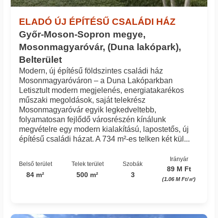
ELADÓ ÚJ ÉPÍTÉSŰ CSALÁDI HÁZ
Győr-Moson-Sopron megye,
Mosonmagyaróvár, (Duna lakópark),
Belterület
Modern, új építésű földszintes családi ház
Mosonmagyaróváron – a Duna Lakóparkban
Letisztult modern megjelenés, energiatakarékos
műszaki megoldások, saját telekrész
Mosonmagyaróvár egyik legkedveltebb,
folyamatosan fejlődő városrészén kínálunk
megvételre egy modern kialakítású, lapostetős, új
építésű családi házat. A 734 m²-es telken két kül...
Irányár
Belső terület
Telek terület
Szobák
89 M Ft
84 m²
500 m²
3
(1.06 M Ft/㎡)