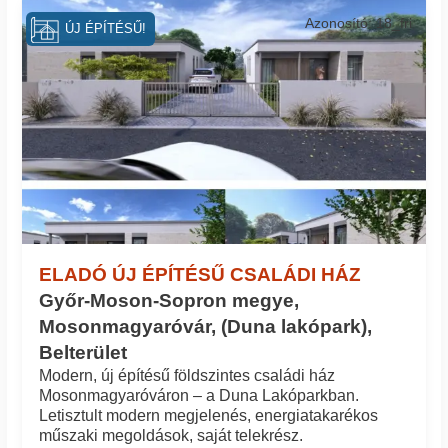
Azonosító: 18_fri
ÚJ ÉPÍTÉSŰ!
ELADÓ ÚJ ÉPÍTÉSŰ CSALÁDI HÁZ
Győr-Moson-Sopron megye,
Mosonmagyaróvár, (Duna lakópark),
Belterület
Modern, új építésű földszintes családi ház
Mosonmagyaróváron – a Duna Lakóparkban.
Letisztult modern megjelenés, energiatakarékos
műszaki megoldások, saját telekrész.