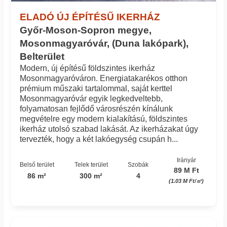
ELADÓ ÚJ ÉPÍTÉSŰ IKERHÁZ
Győr-Moson-Sopron megye,
Mosonmagyaróvár, (Duna lakópark),
Belterület
Modern, új építésű földszintes ikerház
Mosonmagyaróváron. Energiatakarékos otthon
prémium műszaki tartalommal, saját kerttel
Mosonmagyaróvár egyik legkedveltebb,
folyamatosan fejlődő városrészén kínálunk
megvételre egy modern kialakítású, földszintes
ikerház utolsó szabad lakását. Az ikerházakat úgy
tervezték, hogy a két lakóegység csupán h...
Irányár
Belső terület
Telek terület
Szobák
89 M Ft
86 m²
300 m²
4
(1.03 M Ft/㎡)