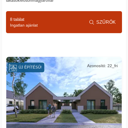
lakásokMosonmagyaróvár
8 találat
SZŰRŐK

Ingatlan ajánlat
Azonosító: 22_fri
ÚJ ÉPÍTÉSŰ!