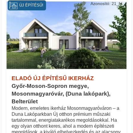
Azonosító: 21_fri
ÚJ ÉPÍTÉSŰ!
ELADÓ ÚJ ÉPÍTÉSŰ IKERHÁZ
Győr-Moson-Sopron megye,
Mosonmagyaróvár, (Duna lakópark),
Belterület
Modern, emeletes ikerház Mosonmagyaróváron – a
Duna Lakóparkban Új otthon prémium műszaki
tartalommal, energiatakarékos megoldásokkal. Ha
egy olyan otthont keres, ahol a modern építészeti
megoldások, a kiváló elhelyezkedés és az alacsony