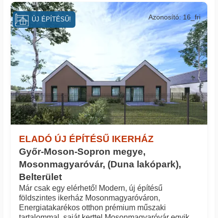
Azonosító: 16_fri
ÚJ ÉPÍTÉSŰ!
ELADÓ ÚJ ÉPÍTÉSŰ IKERHÁZ
Győr-Moson-Sopron megye,
Mosonmagyaróvár, (Duna lakópark),
Belterület
Már csak egy elérhető! Modern, új építésű
földszintes ikerház Mosonmagyaróváron,
Energiatakarékos otthon prémium műszaki
tartalommal, saját kerttel Mosonmagyaróvár egyik