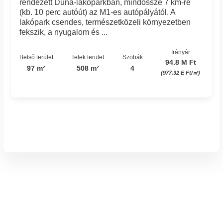
rendezett Duna-lakóparkban, mindössze 7 km-re
(kb. 10 perc autóút) az M1-es autópályától. A
lakópark csendes, természetközeli környezetben
fekszik, a nyugalom és ...
Irányár
Belső terület
Telek terület
Szobák
94.8 M Ft
97 m²
508 m²
4
(977.32 E Ft/㎡)