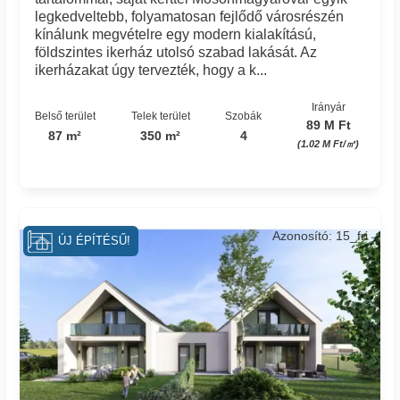
legkedveltebb, folyamatosan fejlődő városrészén
kínálunk megvételre egy modern kialakítású,
földszintes ikerház utolsó szabad lakását. Az
ikerházakat úgy tervezték, hogy a k...
Irányár
Belső terület
Telek terület
Szobák
89 M Ft
87 m²
350 m²
4
(1.02 M Ft/㎡)
Azonosító: 15_fri
ÚJ ÉPÍTÉSŰ!