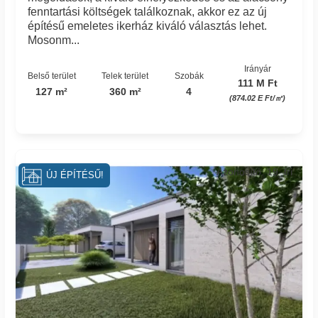
fenntartási költségek találkoznak, akkor ez az új
építésű emeletes ikerház kiváló választás lehet.
Mosonm...
Irányár
Belső terület
Telek terület
Szobák
111 M Ft
127 m²
360 m²
4
(874.02 E Ft/㎡)
Azonosító: 19_fri
ÚJ ÉPÍTÉSŰ!