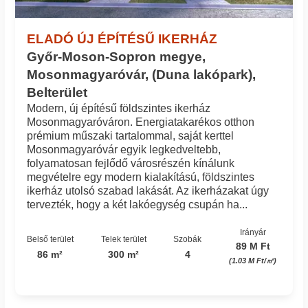
ELADÓ ÚJ ÉPÍTÉSŰ IKERHÁZ
Győr-Moson-Sopron megye,
Mosonmagyaróvár, (Duna lakópark),
Belterület
Modern, új építésű földszintes ikerház
Mosonmagyaróváron. Energiatakarékos otthon
prémium műszaki tartalommal, saját kerttel
Mosonmagyaróvár egyik legkedveltebb,
folyamatosan fejlődő városrészén kínálunk
megvételre egy modern kialakítású, földszintes
ikerház utolsó szabad lakását. Az ikerházakat úgy
tervezték, hogy a két lakóegység csupán ha...
Irányár
Belső terület
Telek terület
Szobák
89 M Ft
86 m²
300 m²
4
(1.03 M Ft/㎡)