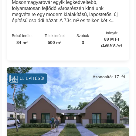
Mosonmagyaróvár egyik legkedveltebb,
folyamatosan fejlődő városrészén kínálunk
megvételre egy modern kialakítású, lapostetős, új
építésű családi házat. A 734 m²-es telken két k...
Irányár
Belső terület
Telek terület
Szobák
89 M Ft
84 m²
500 m²
3
(1.06 M Ft/㎡)
Azonosító: 17_fri
ÚJ ÉPÍTÉSŰ!