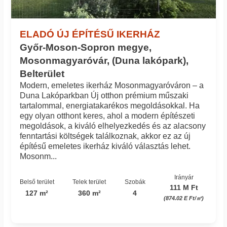
ELADÓ ÚJ ÉPÍTÉSŰ IKERHÁZ
Győr-Moson-Sopron megye,
Mosonmagyaróvár, (Duna lakópark),
Belterület
Modern, emeletes ikerház Mosonmagyaróváron – a
Duna Lakóparkban Új otthon prémium műszaki
tartalommal, energiatakarékos megoldásokkal. Ha
egy olyan otthont keres, ahol a modern építészeti
megoldások, a kiváló elhelyezkedés és az alacsony
fenntartási költségek találkoznak, akkor ez az új
építésű emeletes ikerház kiváló választás lehet.
Mosonm...
Irányár
Belső terület
Telek terület
Szobák
111 M Ft
127 m²
360 m²
4
(874.02 E Ft/㎡)