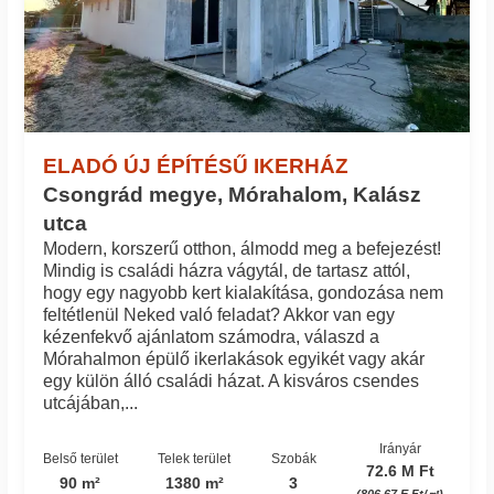
ELADÓ ÚJ ÉPÍTÉSŰ IKERHÁZ
Csongrád megye, Mórahalom, Kalász
utca
Modern, korszerű otthon, álmodd meg a befejezést!
Mindig is családi házra vágytál, de tartasz attól,
hogy egy nagyobb kert kialakítása, gondozása nem
feltétlenül Neked való feladat? Akkor van egy
kézenfekvő ajánlatom számodra, válaszd a
Mórahalmon épülő ikerlakások egyikét vagy akár
egy külön álló családi házat. A kisváros csendes
utcájában,...
Irányár
Belső terület
Telek terület
Szobák
72.6 M Ft
90 m²
1380 m²
3
(806.67 E Ft/㎡)