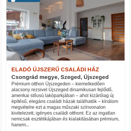
ELADÓ ÚJSZERŰ CSALÁDI HÁZ
Csongrád megye, Szeged, Újszeged
Prémium otthon Újszegeden – kiemelkedően
alacsony rezsivel Újszeged dinamikusan fejlődő,
amerikai stílusú lakóparkjában – ahol kizárólag új
építésű, elegáns családi házak találhatók – kínálom
megvételre ezt a magas műszaki színvonalon
kivitelezett, igényes családi otthont. Ez az ingatlan
nemcsak esztétikájában és kialakításában prémium,
hanem...