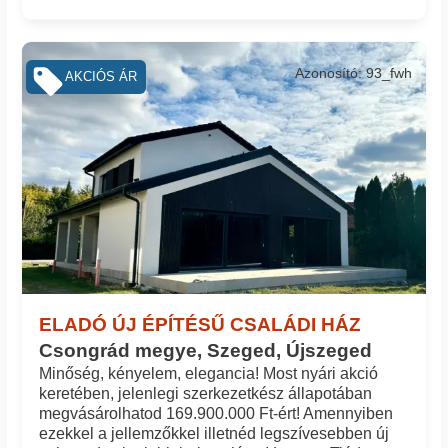
Azonosító: 93_fwh
AKCIÓS ÁR
ELADÓ ÚJ ÉPÍTÉSŰ CSALÁDI HÁZ
Csongrád megye, Szeged, Újszeged
Minőség, kényelem, elegancia! Most nyári akció
keretében, jelenlegi szerkezetkész állapotában
megvásárolhatod 169.900.000 Ft-ért! Amennyiben
ezekkel a jellemzőkkel illetnéd legszívesebben új