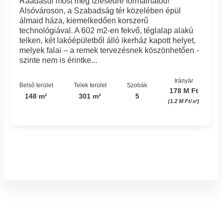
Ráadásul most még ízlésedre formálhatod!
Alsóvároson, a Szabadság tér közelében épül
álmaid háza, kiemelkedően korszerű
technológiával. A 602 m2-en fekvő, téglalap alakú
telken, két lakóépületből álló ikerház kapott helyet,
melyek falai – a remek tervezésnek köszönhetően -
szinte nem is érintke...
Irányár
Belső terület
Telek terület
Szobák
178 M Ft
148 m²
301 m²
5
(1.2 M Ft/㎡)