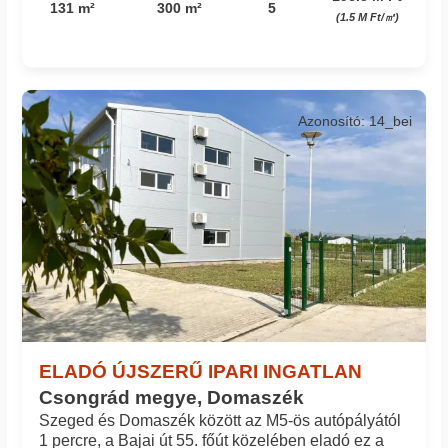
131 m²
300 m²
5
(1.5 M Ft/㎡)
Azonosító: 14_bei
ELADÓ ÚJSZERŰ IPARI INGATLAN
Csongrád megye, Domaszék
Szeged és Domaszék között az M5-ös autópályától
1 percre, a Bajai út 55. főút közelében eladó ez a