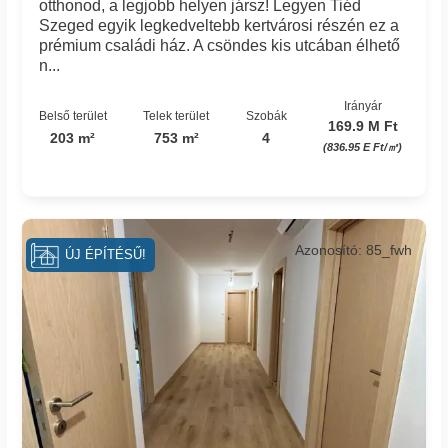
otthonod, a legjobb helyen jársz! Legyen Tiéd
Szeged egyik legkedveltebb kertvárosi részén ez a
prémium családi ház. A csöndes kis utcában élhető
n...
Irányár
Belső terület
Telek terület
Szobák
169.9 M Ft
203 m²
753 m²
4
(836.95 E Ft/㎡)
Azonosító: 85_fwh
ÚJ ÉPÍTÉSŰ!