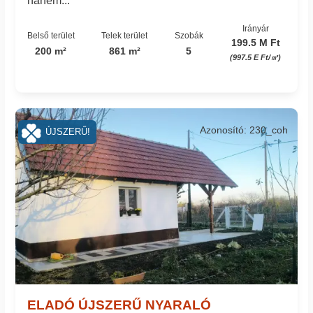
hanem...
Irányár
Belső terület
Telek terület
Szobák
199.5 M Ft
200 m²
861 m²
5
(997.5 E Ft/㎡)
Azonosító: 230_coh
ÚJSZERŰ!
ELADÓ ÚJSZERŰ NYARALÓ