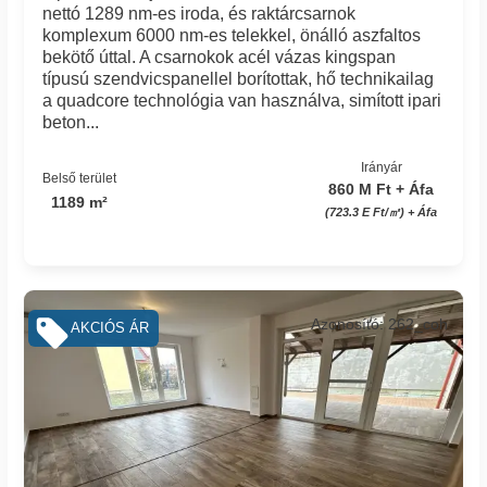
nettó 1289 nm-es iroda, és raktárcsarnok
komplexum 6000 nm-es telekkel, önálló aszfaltos
bekötő úttal. A csarnokok acél vázas kingspan
típusú szendvicspanellel borítottak, hő technikailag
a quadcore technológia van használva, simított ipari
beton...
Irányár
Belső terület
860 M Ft + Áfa
1189 m²
(723.3 E Ft/㎡) + Áfa
Azonosító: 262_coh
AKCIÓS ÁR