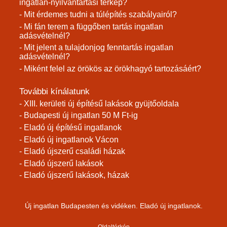
ingatlan-nyilvántartási térkép?
- Mit érdemes tudni a túlépítés szabályairól?
- Mi fán terem a függőben tartás ingatlan
adásvételnél?
- Mit jelent a tulajdonjog fenntartás ingatlan
adásvételnél?
- Miként felel az örökös az örökhagyó tartozásáért?
További kínálatunk
- XIII. kerületi új építésű lakások gyüjtőoldala
- Budapesti új ingatlan 50 M Ft-ig
- Eladó új építésű ingatlanok
- Eladó új ingatlanok Vácon
- Eladó újszerű családi házak
- Eladó újszerű lakások
- Eladó újszerű lakások, házak
Új ingatlan Budapesten és vidéken. Eladó új ingatlanok.