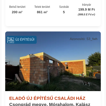
Irányár
Belső terület
Telek terület
Szobák
199.9 M Ft
200 m²
861 m²
5
(999.5 E Ft/㎡)
Azonosító: 53_fwh
ÚJ ÉPÍTÉSŰ!
ELADÓ ÚJ ÉPÍTÉSŰ CSALÁDI HÁZ
Csongrád megye, Mórahalom, Kalász