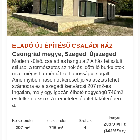
ELADÓ ÚJ ÉPÍTÉSŰ CSALÁDI HÁZ
Csongrád megye, Szeged, Újszeged
Modern külső, családias hangulat? A ház letisztult
stílusa, a természetes színek és időtálló burkolatok
miatt mégis harmóniát, otthonosságot sugall.
Amennyiben hasonlót keresel, jó választás lehet
számodra ez a szegedi kertvárosi 207 m2-es
ingatlan, mely egy igazán élhető nagyságú 746m2-
es telken fekszik. Az emeletes épület lakóterében,
a...
Irányár
Belső terület
Telek terület
Szobák
209.9 M Ft
207 m²
746 m²
4
(1.01 M Ft/㎡)