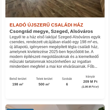
ELADÓ ÚJSZERŰ CSALÁDI HÁZ
Csongrád megye, Szeged, Alsóváros
Legyél te a ház első lakója! Szeged-Alsóváros egyik
csendes, rendezett utcájában eladó egy 198 m²-es,
új állapotú, igényesen megépített tégla családi ház,
amelynek kivitelezése 2025-ben fejeződött be. A
modern építészeti megoldásoknak és a kiemelkedő
műszaki tartalomnak köszönhetően az ingatlan
mindenben megfelel a mai kor elvárásainak. Főb...
Irányár
Belső terület
Telek terület
Szobák
209 M Ft
198 m²
500 m²
6
(1.06 M Ft/㎡)