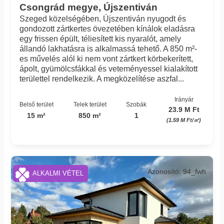
Csongrád megye, Újszentiván
Szeged közelségében, Újszentiván nyugodt és
gondozott zártkertes övezetében kínálok eladásra
egy frissen épült, téliesített kis nyaralót, amely
állandó lakhatásra is alkalmassá tehető. A 850 m²-
es művelés alól ki nem vont zártkert körbekerített,
ápolt, gyümölcsfákkal és veteményessel kialakított
területtel rendelkezik. A megközelítése aszfal...
Irányár
Belső terület
Telek terület
Szobák
23.9 M Ft
15 m²
850 m²
1
(1.59 M Ft/㎡)
Azonosító: 94_fwh
ALKALMI VÉTEL