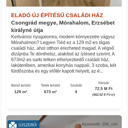
ELADÓ ÚJ ÉPÍTÉSŰ CSALÁDI HÁZ
Csongrád megye, Mórahalom, Erzsébet
királyné útja
Kertvárosi nyugalomra, modern környezetre vágysz
Mórahalmon? Legyen Tiéd ez a 129 m2-es tágas
családi ház, ahol otthon érezheted magad. A végső
dizájnba Te dönthetsz, alakítsd az ízlésed szerint. A
673m2-es sarki telken elhelyezkedő családi ház,
lakóterében, amerikai konyhás nappali, 3 szoba, két
fürdőszoba és egy előtér kapott helyett, az é...
Irányár
Belső terület
Telek terület
Szobák
72.5 M Ft
129 m²
673 m²
4
(562.02 E Ft/㎡)
Azonosító: 156_coh
ÚJSZERŰ!