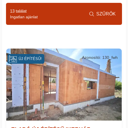
13 találat
SZŰRŐK

Ingatlan ajánlat
Azonosító: 130_fwh
ÚJ ÉPÍTÉSŰ!