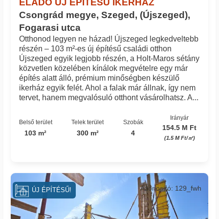
ELADÓ ÚJ ÉPÍTÉSŰ IKERHÁZ
Csongrád megye, Szeged, (Újszeged),
Fogarasi utca
Otthonod legyen ne házad! Újszeged legkedveltebb
részén – 103 m²-es új építésű családi otthon
Újszeged egyik legjobb részén, a Holt-Maros sétány
közvetlen közelében kínálok megvételre egy már
építés alatt álló, prémium minőségben készülő
ikerház egyik felét. Ahol a falak már állnak, így nem
tervet, hanem megvalósuló otthont vásárolhatsz. A...
Irányár
Belső terület
Telek terület
Szobák
154.5 M Ft
103 m²
300 m²
4
(1.5 M Ft/㎡)
Azonosító: 129_fwh
ÚJ ÉPÍTÉSŰ!