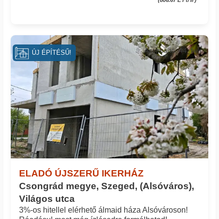
Azonosító: 44_fwh
ÚJ ÉPÍTÉSŰ!
ELADÓ ÚJSZERŰ IKERHÁZ
Csongrád megye, Szeged, (Alsóváros),
Világos utca
3%-os hitellel elérhető álmaid háza Alsóvároson!