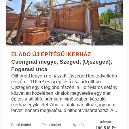
ELADÓ ÚJ ÉPÍTÉSŰ IKERHÁZ
Csongrád megye, Szeged, (Újszeged),
Fogarasi utca
Otthonod legyen ne házad! Újszeged legkedveltebb
részén – 116 m²-es új építésű családi otthon
Újszeged egyik legjobb részén, a Holt-Maros sétány
közvetlen közelében kínálok megvételre egy már
építés alatt álló, prémium minőségben készülő
ikerház egyik felét. Ahol a falak már állnak, így nem
tervet, hanem megvalósuló otthont vásárolhatsz. A...
Irányár
Belső terület
Telek terület
Szobák
196.5 M Ft