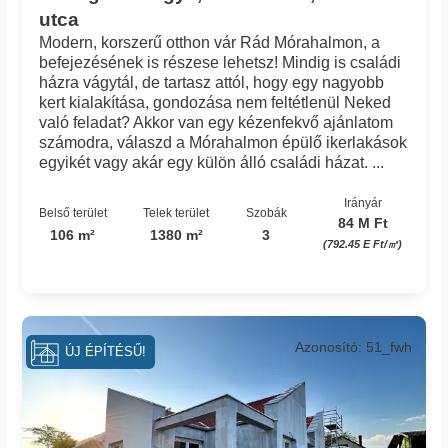
utca
Modern, korszerű otthon vár Rád Mórahalmon, a
befejezésének is részese lehetsz! Mindig is családi
házra vágytál, de tartasz attól, hogy egy nagyobb
kert kialakítása, gondozása nem feltétlenül Neked
való feladat? Akkor van egy kézenfekvő ajánlatom
számodra, válaszd a Mórahalmon épülő ikerlakások
egyikét vagy akár egy külön álló családi házat. ...
Irányár
Belső terület
Telek terület
Szobák
84 M Ft
106 m²
1380 m²
3
(792.45 E Ft/㎡)
Azonosító: 51_fwh
ÚJ ÉPÍTÉSŰ!