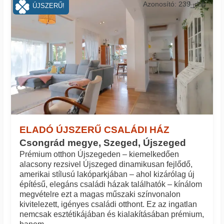
Azonosító: 239_coh
ÚJSZERŰ!
ELADÓ ÚJSZERŰ CSALÁDI HÁZ
Csongrád megye, Szeged, Újszeged
Prémium otthon Újszegeden – kiemelkedően
alacsony rezsivel Újszeged dinamikusan fejlődő,
amerikai stílusú lakóparkjában – ahol kizárólag új
építésű, elegáns családi házak találhatók – kínálom
megvételre ezt a magas műszaki színvonalon
kivitelezett, igényes családi otthont. Ez az ingatlan
nemcsak esztétikájában és kialakításában prémium,